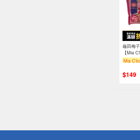
龜田梅子
【Mia C
Mia C'
滿額折
$149
偏遠地區配
詐騙網頁！