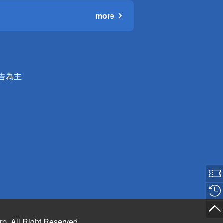
more
公告為主
rp. All Right Reserved