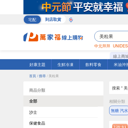
宅配
到店取貨
中元拜拜
UNIDES
巧克力
罐頭
海苔
線上商
好康主題
生鮮冷凍
飲料零食
米油沖
首頁
/ 搜尋
/ 美粒果
搜索 " 美
商品分類
全部
相關分類
無糖 汽水
沙士
保健食品