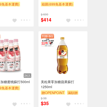
99免基本運費)
箱購(699免基本運費)
POINT
滿額贈
贈OPENPOINT
滿額贈
$ 600
贈$200
滿額9折
贈$200
$414
24入
加糖蜜桃蘇打500ml
美粒果零加糖蘋果蘇打
1250ml
99免基本運費)
贈OPENPOINT
滿額贈
POINT
滿額贈
滿額9折
贈$200
$ 38
贈$200
$35