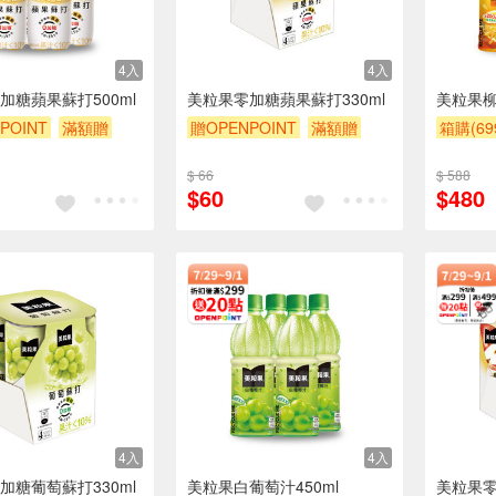
4入
4入
加糖蘋果蘇打500ml
美粒果零加糖蘋果蘇打330ml
美粒果柳橙
POINT
滿額贈
贈OPENPOINT
滿額贈
箱購(6
贈$200
滿額9折
贈$200
贈OPEN
$ 66
$ 588
贈$200
$60
$480
4入
4入
加糖葡萄蘇打330ml
美粒果白葡萄汁450ml
美粒果零