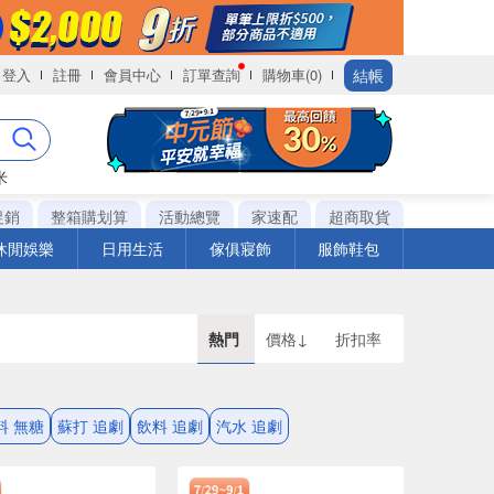
結帳
登入
註冊
會員中心
訂單查詢
購物車(0)
米
促銷
整箱購划算
活動總覽
家速配
超商取貨
休閒娛樂
日用生活
傢俱寢飾
服飾鞋包
熱門
價格↓
折扣率
料 無糖
蘇打 追劇
飲料 追劇
汽水 追劇