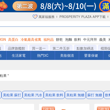
萬家福服務
PROSPERITY PLAZA APP下載
IGN
高蛋白
冷氣最高省萬
福利品
餅乾
泡麵
飲料
中元拜拜
義美
洋芋片
城
品牌旗艦館
買一送一
第二件五折
點數加碼送
檔期
泡
生活家電
熱門3C
美妝個清
嬰童保健
粒果 "
美粒果 蘇打
美粒果 汽水
美粒果 飲料
美粒果 無糖
蘇打 無糖
飲