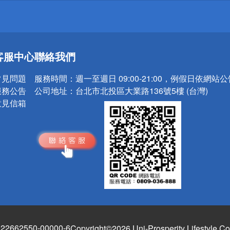
送
客服中心
聯絡我們
請小心！
常見問題
服務時間：
週一至週日 09:00-21:00，例假日依網站
服務公告
公司地址：
台北市北投區大業路136號5樓 (台灣)
意見信箱
662550-00000-6
Copyright©2026 Uni-Prosperity Lifestyle Co