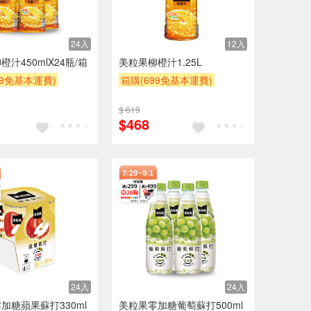
24入
12入
汁450mlX24瓶/箱
美粒果柳橙汁1.25L
99免基本運費)
箱購(699免基本運費)
POINT
滿額9折
贈OPENPOINT
滿額9折
$ 619
贈$200
$468
24入
24入
加糖蘋果蘇打330ml
美粒果零加糖葡萄蘇打500ml