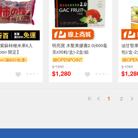
紫蘇柿種米果6入
明亮寶 木鱉果膠囊2.0(600毫
油甘聖果
'bon 限定】
克x30粒/盒)-2盒/組
包)/盒-
bon(滿800免運)
贈OPENPOINT
贈OPEN
$ 1360
$ 1360
$1,280
$1,28
1
2
送
請小心！