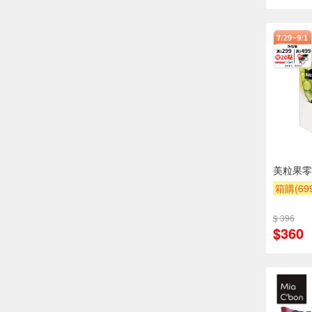
美粒果零
箱購(6
贈OPEN
$ 396
滿額9折
$360