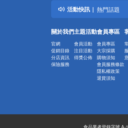
得獎公告
活動快訊
熱門話題
銀行優惠
偏遠地區配
關於我們
主題活動
會員專區
詐騙網頁！
官網
會員活動
會員專區
促銷目錄
注目活動
大宗採購
分店資訊
得獎公佈
購物須知
保險服務
會員服務條款
隱私權政策
退貨須知
食品業者登錄字號 A-122