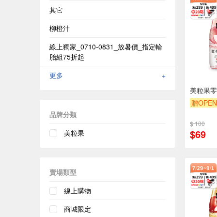
其它
柳橙汁
線上獨家_0710-0831_放暑價_指定輪
胎組75折起
更多
+
美粒果零
贈OPEN
滿額9折
品牌分類
$ 100
$69
美粒果
賣場類型
線上購物
商城限定