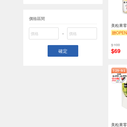
價格區間
美粒果零
贈OPEN
-
滿額9折
$ 100
$69
確定
美粒果零