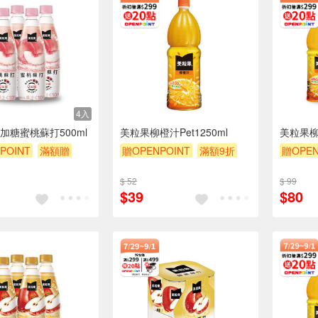
4入
加糖蜜桃蘇打500ml
美粒果柳橙汁Pet1250ml
美粒果柳
POINT
滿額贈
贈OPENPOINT
滿額9折
贈OPEN
贈$200
贈$200
贈$200
$ 52
$ 99
$39
$80