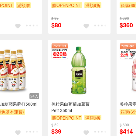
POINT
滿額贈
贈OPENPOINT
滿額9折
箱購(6
贈$200
贈$200
贈OPEN
$ 99
$ 396
滿額9折
$80
$360
24入
加糖蘋果蘇打500ml
美粒果白葡萄加蘆薈
美粒果零
Pet1250ml
99免基本運費)
箱購(6
贈OPENPOINT
滿額9折
POINT
滿額贈
贈OPEN
贈$200
$ 52
$ 600
贈$200
滿額9折
$39
$414