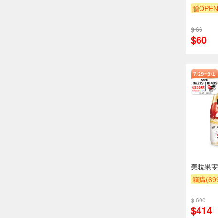
贈OPEN
滿額9折
$ 66
$60
美粒果零
箱購(6
贈OPEN
$ 600
滿額9折
$414