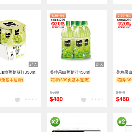
24入
24入
加糖葡萄蘇打330ml
美粒果白葡萄汁450ml
美粒果白
99免基本運費)
箱購(699免基本運費)
箱購(6
POINT
滿額贈
贈OPENPOINT
滿額9折
贈OPEN
$ 588
$ 619
贈$200
贈$200
贈$200
$480
$468