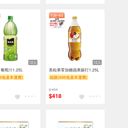
12入
12入
葡萄汁1.25L
美粒果零加糖蘋果蘇打1.25L
99免基本運費)
箱購(699免基本運費)
POINT
滿額9折
贈OPENPOINT
滿額贈
$ 454
滿額9折
贈$200
$418