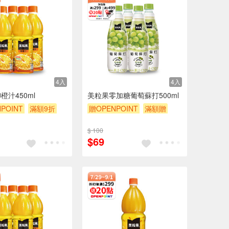
4入
4入
橙汁450ml
美粒果零加糖葡萄蘇打500ml
POINT
滿額9折
贈OPENPOINT
滿額贈
滿額9折
贈$200
$ 100
$69