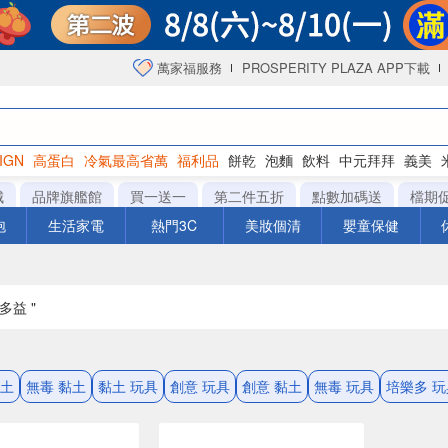
萬家福服務
PROSPERITY PLAZA APP下載
IGN
高蛋白
冷氣最高省萬
福利品
餅乾
泡麵
飲料
中元拜拜
義美
洋芋片
城
品牌旗艦館
買一送一
第二件五折
點數加碼送
檔期
泡
生活家電
熱門3C
美妝個清
嬰童保健
多益 "
黏土
無毒 黏土
黏土 玩具
創意 玩具
創意 黏土
無毒 玩具
培樂多 玩