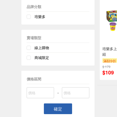
品牌分類
培樂多
賣場類型
線上購物
培樂多上
組
商城限定
滿額9折
$ 179
$109
價格區間
-
確定