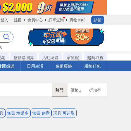
結帳
登入
註冊
會員中心
訂單查詢
購物車(0)
米
促銷
整箱購划算
活動總覽
家速配
超商取貨
休閒娛樂
日用生活
傢俱寢飾
服飾鞋包
熱門
價格↓
折扣率
具
無毒 培樂多
無毒 創意
玩具 可超取