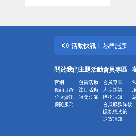
偏遠地區配
詐騙網頁！
得獎公告
活動快訊
熱門話題
銀行優惠
偏遠地區配
關於我們
主題活動
會員專區
詐騙網頁！
官網
會員活動
會員專區
促銷目錄
注目活動
大宗採購
分店資訊
得獎公佈
購物須知
保險服務
會員服務條款
隱私權政策
退貨須知