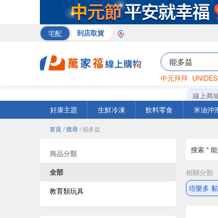
宅配
到店取貨
中元拜拜
UNIDES
巧克力
罐頭
海苔
線上商
好康主題
生鮮冷凍
飲料零食
米油沖
首頁
/ 搜尋
/ 能多益
搜索 " 能
商品分類
全部
相關分類
培樂多 
教育類玩具