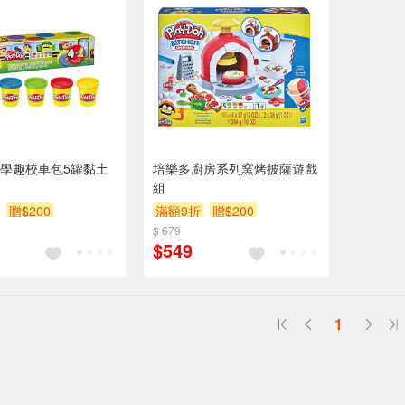
學趣校車包5罐黏土
培樂多廚房系列窯烤披薩遊戲
組
贈$200
滿額9折
贈$200
$ 679
$549
1