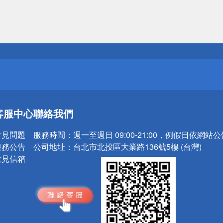
送
請小心！
送
客服中心
聯絡我們
請小心！
常見問題
服務時間：
週一至週日 09:00-21:00，例假日依網站
服務公告
公司地址：
台北市北投區大業路136號5樓 (台灣)
意見信箱