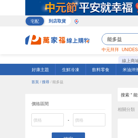
宅配
到店取貨
中元拜拜
UNIDES
巧克力
罐頭
咖啡
線上商
好康主題
生鮮冷凍
飲料零食
米油沖
首頁
/ 搜尋
/ 能多益
搜索 " 能
價格區間
相關分類
-