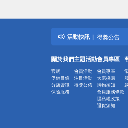
偏遠地區配
詐騙網頁！
得獎公告
活動快訊
熱門話題
銀行優惠
偏遠地區配
關於我們
主題活動
會員專區
詐騙網頁！
官網
會員活動
會員專區
促銷目錄
注目活動
大宗採購
分店資訊
得獎公佈
購物須知
保險服務
會員服務條款
隱私權政策
退貨須知