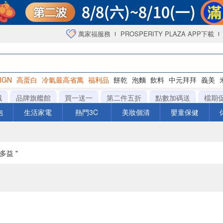
萬家福服務
PROSPERITY PLAZA APP下載
IGN
高蛋白
冷氣最高省萬
福利品
餅乾
泡麵
飲料
中元拜拜
義美
海苔
城
品牌旗艦館
買一送一
第二件五折
點數加碼送
檔期
泡
生活家電
熱門3C
美妝個清
嬰童保健
多益 "