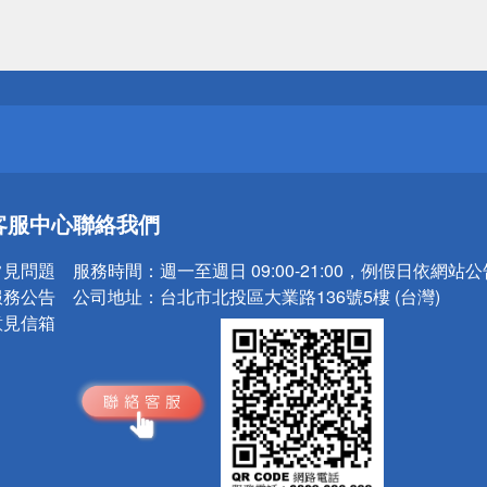
送
請小心！
送
客服中心
聯絡我們
請小心！
常見問題
服務時間：
週一至週日 09:00-21:00，例假日依網站
服務公告
公司地址：
台北市北投區大業路136號5樓 (台灣)
意見信箱