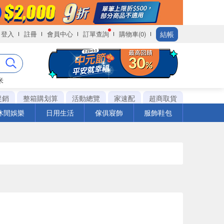
結帳
登入
註冊
會員中心
訂單查詢
購物車(0)
米
促銷
整箱購划算
活動總覽
家速配
超商取貨
休閒娛樂
日用生活
傢俱寢飾
服飾鞋包