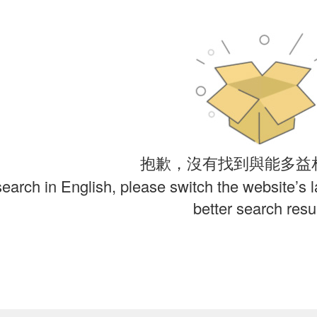
抱歉，沒有找到與能多益
search in English, please switch the website’s 
better search resul