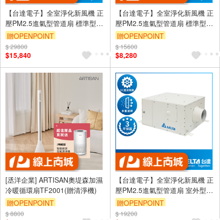
【台達電子】全室淨化新風機 正
【台達電子】全室淨化新風機 正
壓PM2.5進氣型管道扇 標準型
壓PM2.5進氣型管道扇 標準型
適用110坪 含濾網 控制面板另購
適用30坪 含濾網 控制面板另購
贈OPENPOINT
贈OPENPOINT
(VDB50ANXT-F)
(VDB36ACXT2-F)
$ 29800
訂單滿999享9折
$ 15600
訂單滿999享9折
$15,840
$8,280
[丞洋企業] ARTISAN奧堤森加濕
【台達電子】全室淨化新風機 正
冷暖循環扇TF2001(贈清淨機)
壓PM2.5進氣型管道扇 室外型
適用70坪 含濾網 控制面板另購
贈OPENPOINT
贈OPENPOINT
(VDB40AFXT2-F)
$ 8800
$ 19200
訂單滿999享9折