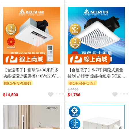
【台達電子】豪華型400系列多
【台達電子】5-7坪 兩段式風量
功能循環涼暖風機110V/220V 遙
控制 超靜音 節能換氣扇 DC直流
控/線控(VHB40ADMRT-
三年保固(VFB21AXT4)
贈OPENPOINT
贈OPENPOINT
A/VHB40BDMRT-A)
訂單滿999享9折
$ 2900
訂單滿999享9折
$14,500
$1,786