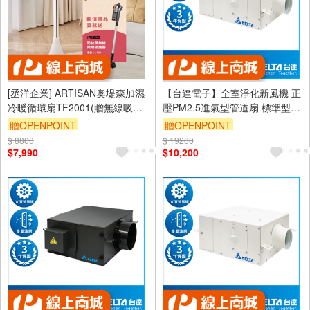
[丞洋企業] ARTISAN奧堤森加濕
【台達電子】全室淨化新風機 正
冷暖循環扇TF2001(贈無線吸塵
壓PM2.5進氣型管道扇 標準型
器)
適用80坪 含濾網 控制面板另購
贈OPENPOINT
贈OPENPOINT
(VDB40AGXT-F)
$ 8800
$ 19200
訂單滿999享9折
$7,990
$10,200