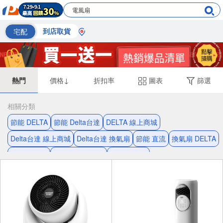
宅配
到店取貨
熱門
價格↓
折扣率
圖表
篩選
相關分類
節能 DELTA
節能 Delta台達
DELTA 線上商城
Delta台達 線上商城
Delta台達 換氣扇
節能 直流
換氣扇 DELTA
換氣扇 節能
換氣扇 線上商城
直流 換氣扇