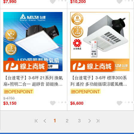
$7,990
$10,200
【台達電子】3-6坪 21系列 換氣
【台達電子】3-6坪 標準300系
扇+照明二合一 超靜音 節能換氣
列 遙控 多功能循環涼暖風機
扇 DC直流 三年保固
110V/220V 三年保固
贈OPENPOINT
贈OPENPOINT
(VFB21ABELEDT)
(VHB30ACRT-B/VHB30BCRT-
$ 4750
訂單滿999享9折
訂單滿999享9折
B)
$3,150
$6,600
偏遠地區配送
1
2
3
詐騙網頁！請小心！
得獎公告