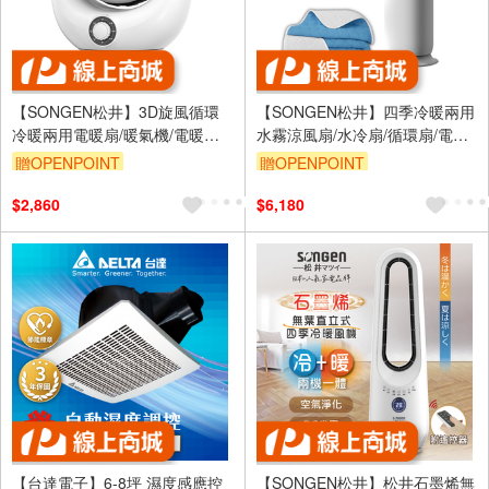
【SONGEN松井】3D旋風循環
【SONGEN松井】四季冷暖兩用
冷暖兩用電暖扇/暖氣機/電暖器/
水霧涼風扇/水冷扇/循環扇/電暖
循環扇(SG-201ACW)
器(SG-235ACW附石墨烯機能
贈OPENPOINT
贈OPENPOINT
被)
$2,860
$6,180
【台達電子】6-8坪 濕度感應控
【SONGEN松井】松井石墨烯無