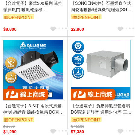
【台達電子】豪華300系列 遙控
【SONGEN松井】石墨烯直立式
韻律風門 暖風乾燥機
陶瓷電暖器/暖氣機/電暖爐(SG-
110V/220V(VHB30ACMRT-
072TC)
贈OPENPOINT
贈OPENPOINT
A/VHB30BCMRT-A)
訂單滿999享9折
$8,800
$2,860
【台達電子】3-6坪 兩段式風量
【台達電子】負壓排氣型管道扇
控制 超靜音 節能換氣扇 DC直流
DC馬達 超靜音 適用5-14坪 三年
三年保固(VFB21AXT3)
保固 控制面板另購
贈OPENPOINT
贈OPENPOINT
(VDB34AKXT2)
$ 2000
訂單滿999享9折
$ 15500
訂單滿999享9折
$1,290
$7,380