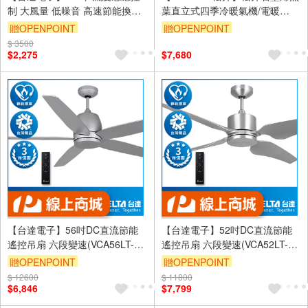
制 大風量 低噪音 高速節能換氣
葉直立式四季冷暖氣機/電暖
扇 DC直流 三年保固
器/DC扇/循環扇(SG-215ACW )
贈OPENPOINT
贈OPENPOINT
(VFB25AEHT)
$ 3500
訂單滿999享9折
$2,275
$7,680
【台達電子】56吋DC直流節能
【台達電子】52吋DC直流節能
遙控吊扇 六段變速(VCA56LT-
遙控吊扇 六段變速(VCA52LT-
HENP)
Q32CP)
贈OPENPOINT
贈OPENPOINT
$ 12600
訂單滿999享9折
$ 11800
訂單滿999享9折
$6,846
$7,799