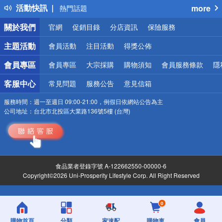
活動快訊
more
熱門話題
銀行優惠
關於我們
官網
促銷目錄
分店資訊
保險服務
偏遠地區配送
詐騙網頁！請小心！
主題活動
會員活動
注目活動
得獎公佈
會員專區
會員專區
大宗採購
購物須知
會員服務條款
隱
客服中心
常見問題
服務公告
意見信箱
服務時間：
週一至週日 09:00-21:00，例假日依網站公告為主
公司地址：
台北市北投區大業路136號5樓 (台灣)
食品業者登錄字號 A-122662550-00000-6
Copyright©2026 Uni-Prosperity Lifestyle Corp. All Right Reserved
0
購物首頁
分類
家速配
購物車
會員