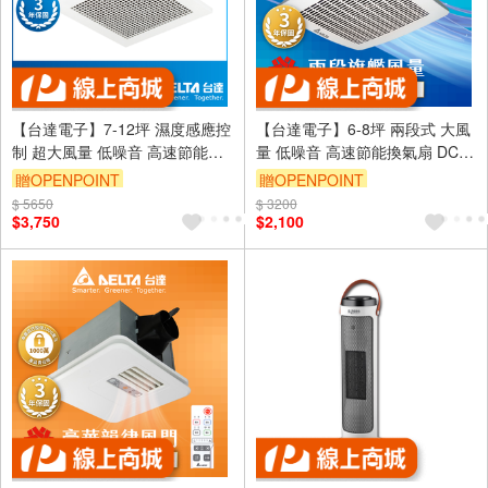
【台達電子】7-12坪 濕度感應控
【台達電子】6-8坪 兩段式 大風
制 超大風量 低噪音 高速節能換
量 低噪音 高速節能換氣扇 DC直
氣扇 DC直流 三年保固
流 三年保固(VFB25AXT)
贈OPENPOINT
贈OPENPOINT
(VFB32AGT)
$ 5650
訂單滿999享9折
$ 3200
訂單滿999享9折
$3,750
$2,100