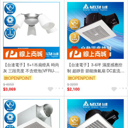
【台達電子】5+1吊扇燈具 時尚
【台達電子】3-6坪 濕度感應控
灰 三段亮度 不含燈泡(VFRU-
制 超靜音 節能換氣扇 DC直流
VCLA-11NP)
三年保固(VFB21ABHT3)
贈OPENPOINT
贈OPENPOINT
$ 4650
訂單滿999享9折
$ 3200
訂單滿999享9折
$3,069
$2,100