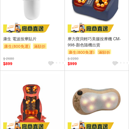
康生 電波按摩貼片
摩力寶貝輕巧美腿按摩機 CM-
998-顏色隨機出貨
康生(800免運)
滿額折
康生(800免運)
滿額折
$ 2680
$ 2280
$899
$999