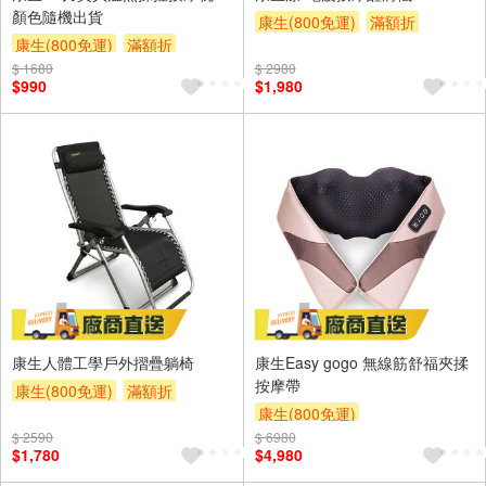
顏色隨機出貨
康生(800免運)
滿額折
康生(800免運)
滿額折
$ 1680
$ 2980
$990
$1,980
康生人體工學戶外摺疊躺椅
康生Easy gogo 無線筋舒福夾揉
按摩帶
康生(800免運)
滿額折
康生(800免運)
$ 2590
$ 6980
$1,780
$4,980