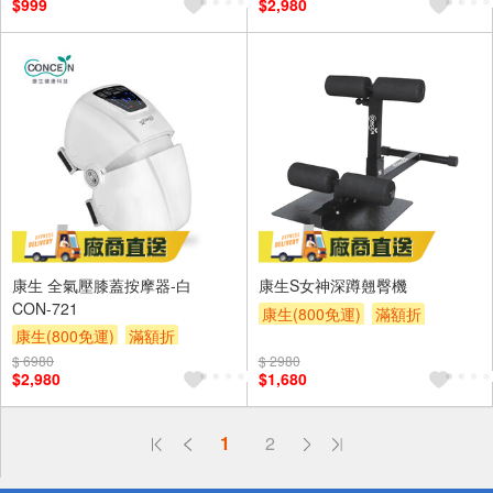
$999
$2,980
康生 全氣壓膝蓋按摩器-白
康生S女神深蹲翹臀機
CON-721
康生(800免運)
滿額折
康生(800免運)
滿額折
$ 6980
$ 2980
$2,980
$1,680
偏遠地區配送
1
2
詐騙網頁！請小心！
得獎公告