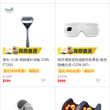
康生 i小漾-煥顏微針滾輪 CON-
睛舒適微震熱感眼部按摩器-顏色
FT223
隨機出貨<CON-557>
康生(800免運)
滿額折
康生(800免運)
滿額折
$ 1280
$ 2780
$599
$999