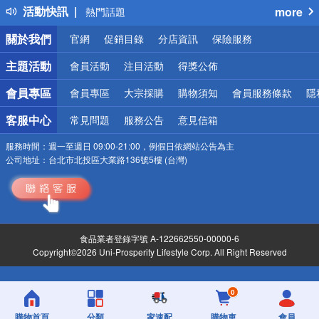
活動快訊
more
熱門話題
銀行優惠
關於我們
官網
促銷目錄
分店資訊
保險服務
偏遠地區配送
詐騙網頁！請小心！
主題活動
會員活動
注目活動
得獎公佈
會員專區
會員專區
大宗採購
購物須知
會員服務條款
隱
客服中心
常見問題
服務公告
意見信箱
服務時間：
週一至週日 09:00-21:00，例假日依網站公告為主
公司地址：
台北市北投區大業路136號5樓 (台灣)
食品業者登錄字號 A-122662550-00000-6
Copyright©2026 Uni-Prosperity Lifestyle Corp. All Right Reserved
0
購物首頁
分類
家速配
購物車
會員