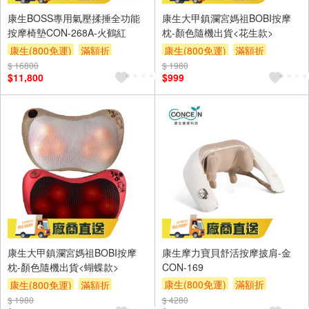
康生BOSS專用氣壓揉捶全功能
康生大甲鎮瀾宮媽祖BOBI按摩
按摩椅墊CON-268A-火鶴紅
枕-顏色隨機出貨<花生款>
康生(800免運)
滿額折
康生(800免運)
滿額折
$ 16800
$ 1980
$11,800
$999
康生大甲鎮瀾宮媽祖BOBI按摩
康生摩力寶貝舒活按摩披肩-金
枕-顏色隨機出貨<蝴蝶款>
CON-169
康生(800免運)
滿額折
康生(800免運)
滿額折
$ 1980
$ 4280