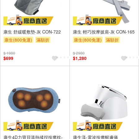
康生 舒緩暖敷墊-灰 CON-722
康生 輕巧按摩披肩-灰 CON-165
康生(800免運)
滿額折
康生(800免運)
滿額折
$ 1980
$ 2980
$699
$1,280
康生4D力寶貝溫熱揉捏按摩枕-
康生漾-電波按摩醒膚儀