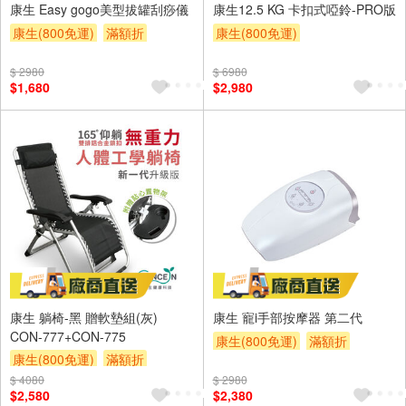
康生 Easy gogo美型拔罐刮痧儀
康生12.5 KG 卡扣式啞鈴-PRO版
康生(800免運)
滿額折
康生(800免運)
$ 2980
$ 6980
$1,680
$2,980
康生 躺椅-黑 贈軟墊組(灰)
康生 寵i手部按摩器 第二代
CON-777+CON-775
康生(800免運)
滿額折
康生(800免運)
滿額折
$ 4080
$ 2980
$2,580
$2,380