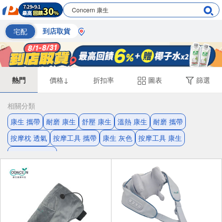
宅配
到店取貨
熱門
價格↓
折扣率
圖表
篩選
相關分類
康生 攜帶
耐磨 康生
舒壓 康生
溫熱 康生
耐磨 攜帶
按摩枕 透氣
按摩工具 攜帶
康生 灰色
按摩工具 康生
按摩工具 舒壓