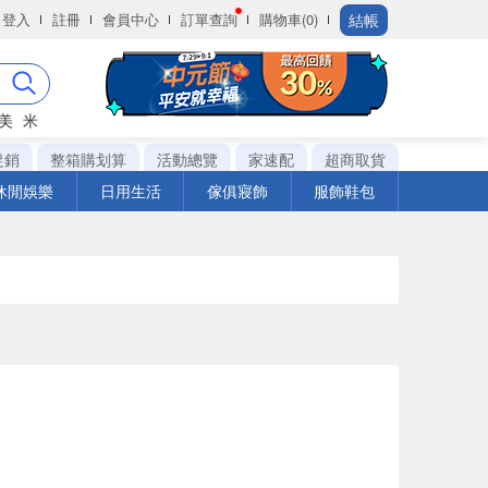
結帳
登入
註冊
會員中心
訂單查詢
購物車(0)
美
米
促銷
整箱購划算
活動總覽
家速配
超商取貨
休閒娛樂
日用生活
傢俱寢飾
服飾鞋包