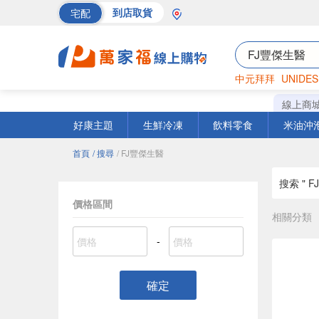
宅配
到店取貨
中元拜拜
UNIDES
巧克力
罐頭
海苔
線上商
好康主題
生鮮冷凍
飲料零食
米油沖
首頁
/ 搜尋
/ FJ豐傑生醫
搜索 " F
價格區間
相關分類
-
確定