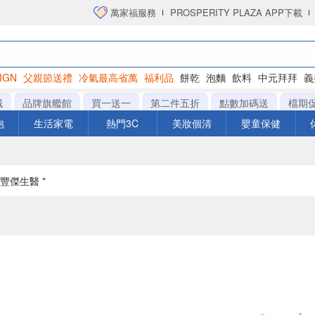
萬家福服務
PROSPERITY PLAZA APP下載
IGN
父親節送禮
冷氣最高省萬
福利品
餅乾
泡麵
飲料
中元拜拜
義
洋芋片
城
品牌旗艦館
買一送一
第二件五折
點數加碼送
檔期
泡
生活家電
熱門3C
美妝個清
嬰童保健
J豐傑生醫 "