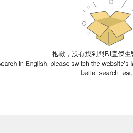
抱歉，沒有找到與FJ豐傑生
search in English, please switch the website’s 
better search resul