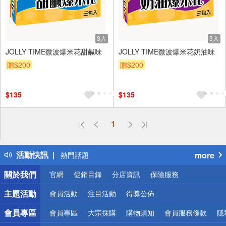
3入
3入
JOLLY TIME微波爆米花甜鹹味
JOLLY TIME微波爆米花奶油味
贈$200
贈$200
$135
$135
偏遠地區配送
1
詐騙網頁！請小心！
得獎公告
活動快訊
more
熱門話題
銀行優惠
關於我們
官網
促銷目錄
分店資訊
保險服務
偏遠地區配送
詐騙網頁！請小心！
主題活動
會員活動
注目活動
得獎公佈
會員專區
會員專區
大宗採購
購物須知
會員服務條款
隱