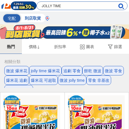
宅配
到店取貨
熱門
價格↓
折扣率
圖表
篩選
相關分類
微波 爆米花
jolly time 爆米花
追劇 零食
餅乾 微波
微波 零食
爆米花 追劇
爆米花 可超取
微波 jolly time
零食 非基改
餅乾 宵夜推薦