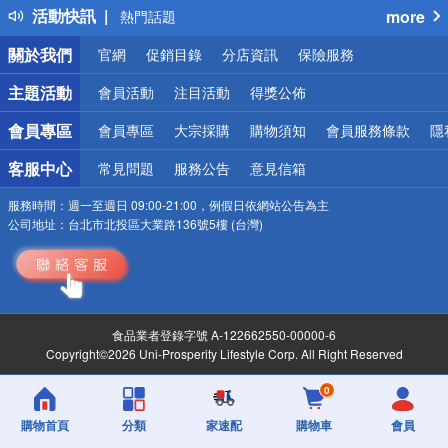
活動快訊
more
熱門話題
銀行優惠
關於我們
官網
促銷目錄
分店資訊
保險服務
偏遠地區配送
詐騙網頁！請小心！
主題活動
會員活動
注目活動
得獎公佈
會員專區
會員專區
大宗採購
購物須知
會員服務條款
隱
客服中心
常見問題
服務公告
意見信箱
服務時間：
週一至週日 09:00-21:00，例假日依網站公告為主
公司地址：
台北市北投區大業路136號5樓 (台灣)
食品業者登錄字號 A-122662550-00000-6
Copyright©2026 Uni-Prosperity Lifestyle Corp. All Right Reserved
0
購物首頁
分類
家速配
購物車
會員