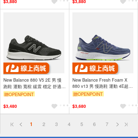
$3,880
$3,880
New Balance 880 V5 2E 男 慢
New Balance Fresh Foam X
880 v13 男 慢跑鞋 運動 4E超寬
跑鞋 運動 寬楦 緩震 穩定 舒適
楦 靛藍 [M880C13]
黑 灰 [MW880BK5]
贈OPENPOINT
贈OPENPOINT
$3,480
$3,680
偏遠地區配送
1
2
3
4
5
6
7
詐騙網頁！請小心！
得獎公告