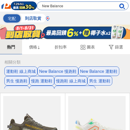
宅配
到店取貨
熱門
價格↓
折扣率
圖表
篩選
相關分類
運動鞋 線上商城
New Balance 慢跑鞋
New Balance 運動鞋
男生 慢跑鞋
慢跑 運動鞋
慢跑鞋 線上商城
男生 運動鞋
透氣 運動鞋
透氣 慢跑鞋
慢跑鞋 輕盈網眼鞋面