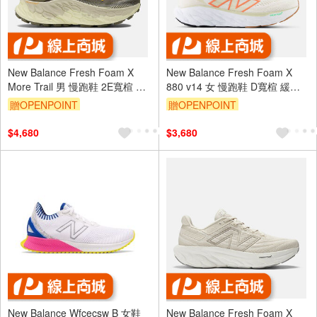
New Balance Fresh Foam X
New Balance Fresh Foam X
More Trail 男 慢跑鞋 2E寬楦 綠
880 v14 女 慢跑鞋 D寬楦 緩震
[MTMORCA3]
奶白 橘 [W880R14]
贈OPENPOINT
贈OPENPOINT
$4,680
$3,680
New Balance Wfcecsw B 女鞋
New Balance Fresh Foam X