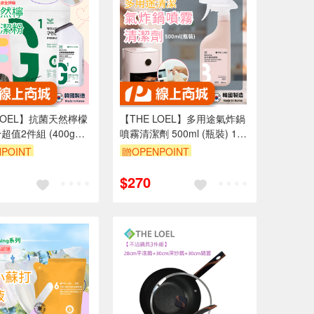
 LOEL】抗菌天然檸檬
【THE LOEL】多用途氣炸鍋
超值2件組 (400g瓶
噴霧清潔劑 500ml (瓶裝) 1入
袋裝)
&2入
POINT
贈OPENPOINT
8折
單品享88折
$270