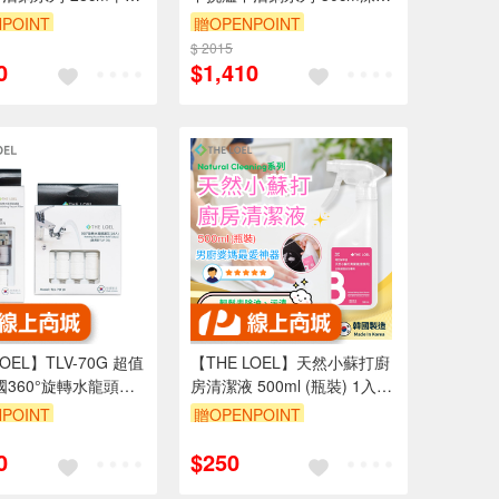
蓋
鍋
POINT
贈OPENPOINT
8折
$ 2015
單品享88折
0
$1,410
LOEL】TLV-70G 超值
【THE LOEL】天然小蘇打廚
國360°旋轉水龍頭過
房清潔液 500ml (瓶裝) 1入&2
(濾器1+濾芯14)👍
入
POINT
贈OPENPOINT
浮游物 / 特殊4L恆定
8折
單品享88折
0
$250
/ 隨意旋轉，控制水流