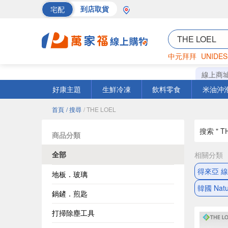
宅配
到店取貨
中元拜拜
UNIDES
巧克力
罐頭
海苔
線上商
好康主題
生鮮冷凍
飲料零食
米油沖
首頁
/ 搜尋
/ THE LOEL
搜索 " TH
商品分類
全部
相關分類
得來亞 
地板．玻璃
韓國 Natur
鍋鏟．煎匙
打掃除塵工具