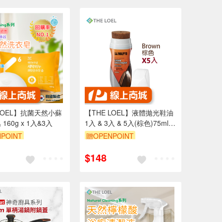
 LOEL】抗菌天然小蘇
【THE LOEL】液體拋光鞋油
打洗衣皂 160g x 1入&3入
1入 & 3入 & 5入(棕色)75ml｜
優質天然液態蠟
POINT
贈OPENPOINT
8折
單品享88折
$148