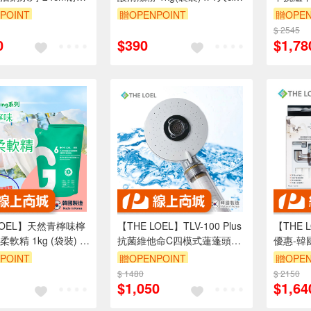
附鍋蓋
入
鍋附鍋
POINT
贈OPENPOINT
贈OPEN
8折
單品享88折
$ 2545
單品享8
0
$390
$1,78
LOEL】天然青檸味檸
【THE LOEL】TLV-100 Plus
【THE 
軟精 1kg (袋裝) x
抗菌維他命C四模式蓮蓬頭過
優惠-韓
濾器(附濾芯1) 👍99.9%除菌
濾器套裝組
POINT
贈OPENPOINT
贈OPEN
+除餘氯+過濾鐵鏽=1次到位
過濾鐵鏽
8折
$ 1480
單品享88折
$ 2150
單品享8
$1,050
$1,64
水流閥 
方向