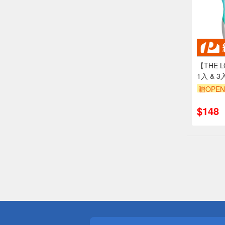
【THE 
1入 & 3
優質天然
贈OPEN
單品享8
$148
偏遠地區配
詐騙網頁！
得獎公告