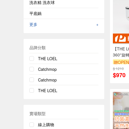
洗衣精 洗衣球
平底鍋
更多
+
品牌分類
【THE L
360°
THE LOEL
1+濾芯4
贈OPEN
特殊4L恆
$ 1210
單品享8
Catchmop
$970
轉，控制
Catchmop
THE LOEL
賣場類型
線上購物