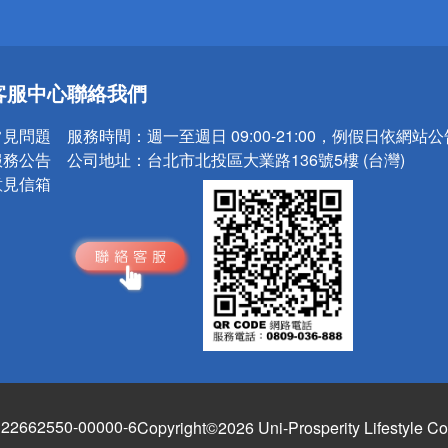
送
客服中心
聯絡我們
請小心！
常見問題
服務時間：
週一至週日 09:00-21:00，例假日依網站
服務公告
公司地址：
台北市北投區大業路136號5樓 (台灣)
意見信箱
662550-00000-6
Copyright©2026 Uni-Prosperity Lifestyle Co