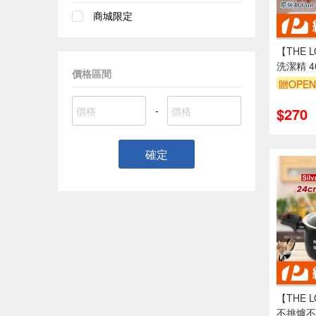
商城限定
【THE 
洗潔精 400m
價格區間
入
贈OPEN
單品享8
-
$270
確定
【THE 
不挑爐不