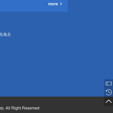
more
公告為主
rp. All Right Reserved