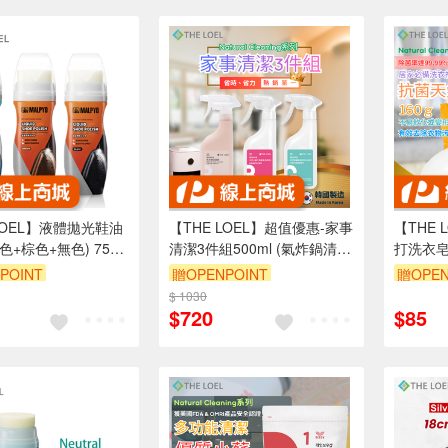
LOEL】液體拋光鞋油
【THE LOEL】超值優惠-家事
【THE
色+棕色+無色) 75ml
清潔3件組500ml (氣炸鍋清潔
然液態蠟
劑+廚房清潔液+浴廁清潔液)
POINT
贈OPENPOINT
贈OPEN
8折
$ 1030
單品享88折
單品享8
$720
$85