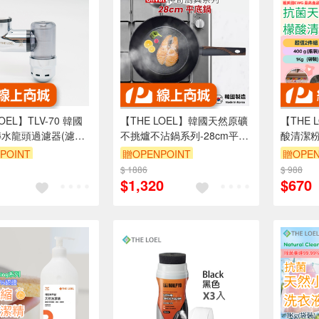
OEL】TLV-70 韓國
【THE LOEL】韓國天然原礦
【THE
旋轉水龍頭過濾器(濾器
不挑爐不沾鍋系列-28cm平底
酸清潔粉
) 👍過濾鐵鏽浮游物 /
鍋
裝+1Kg
POINT
贈OPENPOINT
贈OPEN
定水流閥 / 隨意旋
8折
$ 1886
單品享88折
$ 988
單品享8
$1,320
$670
水流方向