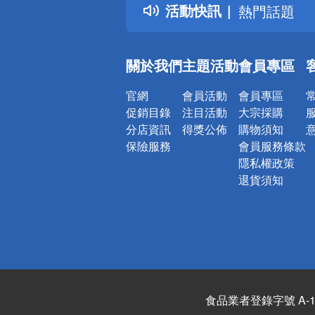
活動快訊
熱門話題
銀行優惠
偏遠地區配
關於我們
主題活動
會員專區
詐騙網頁！
官網
會員活動
會員專區
促銷目錄
注目活動
大宗採購
分店資訊
得獎公佈
購物須知
保險服務
會員服務條款
隱私權政策
退貨須知
食品業者登錄字號 A-122