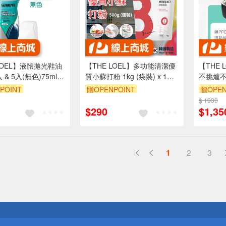
LOEL】液體拋光鞋油
【THE LOEL】多功能清潔優
【THE
入 & 5入(無色)75ml｜
質小蘇打粉 1kg (袋裝) x 1入
不挑爐不
液態蠟
&2入
單柄湯
POINT
贈OPENPOINT
贈OPEN
8折
單品享88折
$ 1930
單品享8
$290
$1,35
1
2
3
送
請小心！