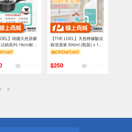
 LOEL】韓國天然原礦
【THE LOEL】天然檸檬酸浴
沾鍋系列-18cm耐磨
廁清潔液 500ml (瓶裝) x 1入
鍋附鍋蓋
&2入
POINT
贈OPENPOINT
8折
單品享88折
0
$250