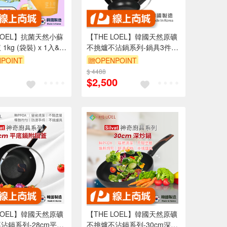
 LOEL】抗菌天然小蘇
【THE LOEL】韓國天然原礦
kg (袋裝) x 1入&2
不挑爐不沾鍋系列-鍋具3件組
(28cm平底鍋+30cm深炒鍋
POINT
贈OPENPOINT
+30cm鍋蓋)
8折
$ 4488
單品享88折
$2,500
 LOEL】韓國天然原礦
【THE LOEL】韓國天然原礦
沾鍋系列-28cm平底
不挑爐不沾鍋系列-30cm深炒