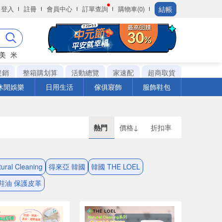
結帳
登入
註冊
會員中心
訂單查詢
購物車(0)
美
米
促銷
整箱購划算
活動總覽
家速配
超商取貨
休閒娛樂
日用生活
傢俱寢飾
服飾鞋包
熱門
價格↓
折扣率
ural Cleaning
得來亞 韓國
韓國 THE LOEL
鞋油 保護皮革