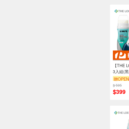
【THE 
3入組(黑
｜優質天
贈OPEN
$ 595
單品享8
$399