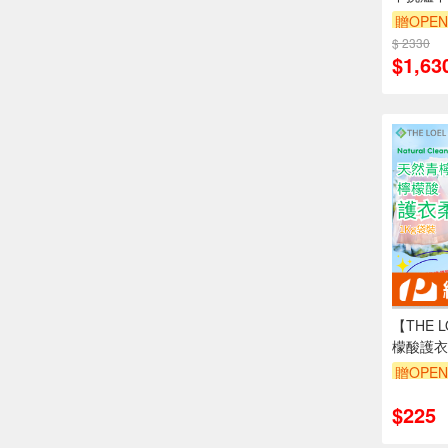
雙耳湯鍋
贈OPEN
$ 2330
單品享8
$1,63
【THE 
檬酸護衣柔
1入&2入
贈OPEN
單品享8
$225