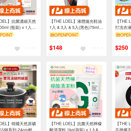
LOEL】抗菌濃縮天然
【THE LOEL】液體拋光鞋油
【THE
l (瓶裝) x 1入&2
1入 & 3入 & 5入(黑色)75ml｜
打洗衣液 1
優質天然液態蠟
入
POINT
贈OPENPOINT
贈OPEN
8折
單品享88折
單品享8
$148
$250
LOEL】韓國天然原礦
【THE LOEL】抗菌天然檸檬
【THE
沾鍋系列-24cm耐磨
酸清潔粉 1kg(袋裝) x 1入&2
不挑爐不