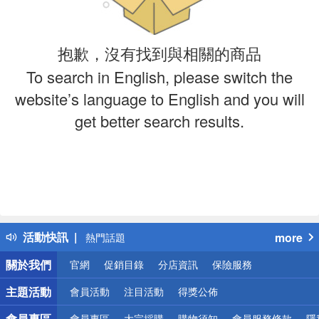
抱歉，沒有找到與相關的商品
To search in English, please switch the
website’s language to English and you will
get better search results.
偏遠地區配送
詐騙網頁！請小心！
得獎公告
活動快訊
more
熱門話題
銀行優惠
關於我們
官網
促銷目錄
分店資訊
保險服務
偏遠地區配送
詐騙網頁！請小心！
主題活動
會員活動
注目活動
得獎公佈
會員專區
會員專區
大宗採購
購物須知
會員服務條款
隱