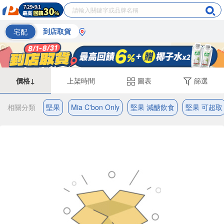
宅配
到店取貨
價格↓
上架時間
圖表
篩選
相關分類
堅果
Mia C'bon Only
堅果 減醣飲食
堅果 可超取