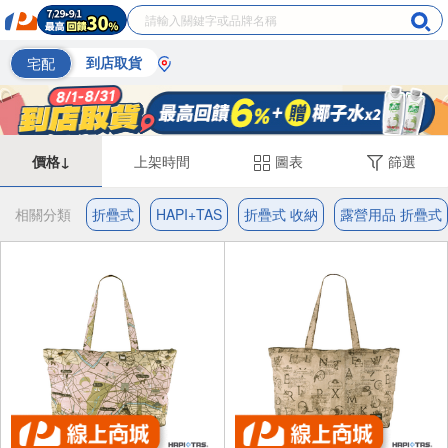
宅配
到店取貨
價格↓
上架時間
圖表
篩選
相關分類
折疊式
HAPI+TAS
折疊式 收納
露營用品 折疊式