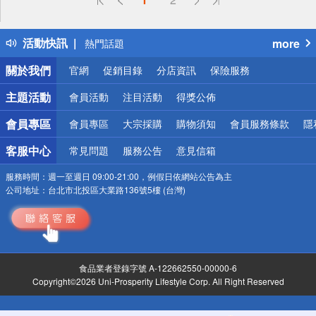
詐騙網頁！請小心！
得獎公告
活動快訊
more
熱門話題
銀行優惠
關於我們
官網
促銷目錄
分店資訊
保險服務
偏遠地區配送
詐騙網頁！請小心！
主題活動
會員活動
注目活動
得獎公佈
會員專區
會員專區
大宗採購
購物須知
會員服務條款
隱
客服中心
常見問題
服務公告
意見信箱
服務時間：
週一至週日 09:00-21:00，例假日依網站公告為主
公司地址：
台北市北投區大業路136號5樓 (台灣)
食品業者登錄字號 A-122662550-00000-6
Copyright©2026 Uni-Prosperity Lifestyle Corp. All Right Reserved