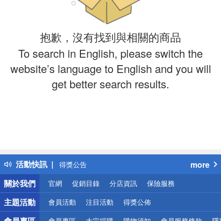
抱歉，沒有找到與相關的商品
To search in English, please switch the
website’s language to English and you will
get better search results.
偏遠地區配送
詐騙網頁！請小心！
活動快訊
more
得獎公告
熱門話題
關於我們
官網
促銷目錄
分店資訊
保險服務
銀行優惠
偏遠地區配送
主題活動
會員活動
注目活動
得獎公佈
詐騙網頁！請小心！
會員專區
會員專區
大宗採購
購物須知
會員服務條款
隱