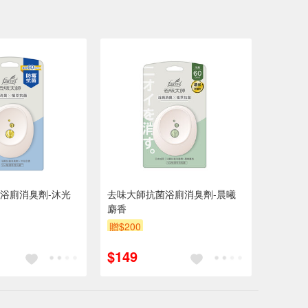
浴廁消臭劑-沐光
去味大師抗菌浴廁消臭劑-晨曦
麝香
贈$200
$149