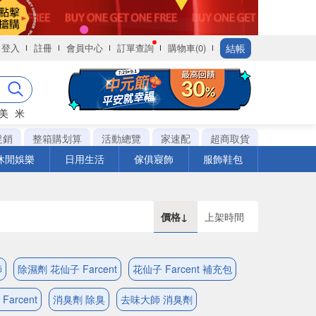
結帳
登入
註冊
會員中心
訂單查詢
購物車(0)
美
米
促銷
整箱購划算
活動總覽
家速配
超商取貨
休閒娛樂
日用生活
傢俱寢飾
服飾鞋包
價格↓
上架時間
師
除濕劑 花仙子 Farcent
花仙子 Farcent 補充包
arcent
消臭劑 除臭
去味大師 消臭劑