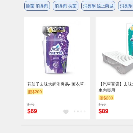
除菌 消臭劑
消臭劑 抗菌
消臭劑 線上商城
消臭劑
花仙子去味大師消臭易- 薰衣草
【汽車百貨】去味
車內專用
贈$200
贈$200
$ 76
$ 96
$69
$89