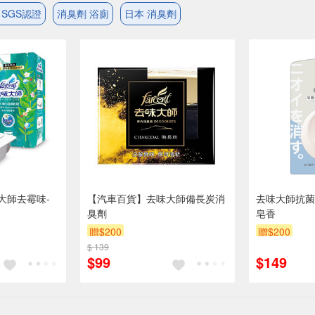
 SGS認證
消臭劑 浴廁
日本 消臭劑
大師去霉味-
【汽車百貨】去味大師備長炭消
去味大師抗菌
臭劑
皂香
贈$200
贈$200
$ 139
$99
$149