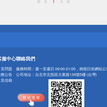
1
送
請小心！
送
客服中心
聯絡我們
請小心！
常見問題
服務時間：
週一至週日 09:00-21:00，例假日依網站
服務公告
公司地址：
台北市北投區大業路136號5樓 (台灣)
意見信箱