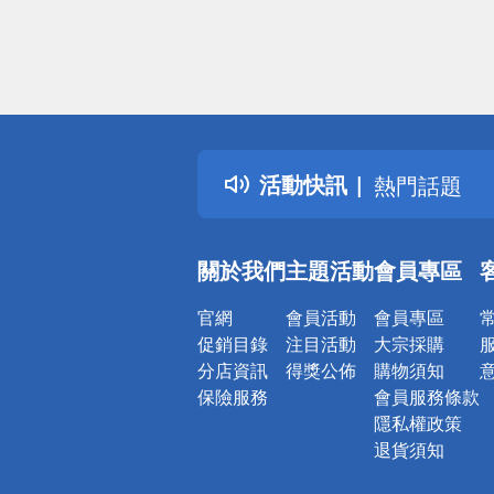
偏遠地區配
詐騙網頁！
得獎公告
活動快訊
熱門話題
銀行優惠
偏遠地區配
關於我們
主題活動
會員專區
詐騙網頁！
官網
會員活動
會員專區
促銷目錄
注目活動
大宗採購
分店資訊
得獎公佈
購物須知
保險服務
會員服務條款
隱私權政策
退貨須知