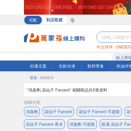
宅配
到店取貨
中元拜拜
UNIDES
海苔
巧克力
罐頭
線上商
好康主題
生鮮冷凍
飲料零食
米油沖
首頁
/ 相關搜尋
"消臭劑,花仙子 Farcent" 相關商品共
5
筆資料
相關分類
消臭劑
花仙子 Farcent
花仙子 Farcent 可超取
花
花仙子 Farcent 香水
消臭劑 可超取
除濕 花仙子 Farc