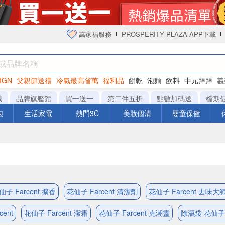
萬家福服務
PROSPERITY PLAZA APP下載
IGN
父親節送禮
冷氣最高省萬
福利品
餅乾
泡麵
飲料
中元拜拜
義
衛生紙
城
品牌旗艦館
買一送一
第二件五折
點數加碼送
檔期
泡
生活家電
熱門3C
美妝個清
嬰童保健
仙子 Farcent 擴香
花仙子 Farcent 清潔劑
花仙子 Farcent 去味大
ent
花仙子 Farcent 潔霜
花仙子 Farcent 克潮靈
除濕袋 花仙子 F