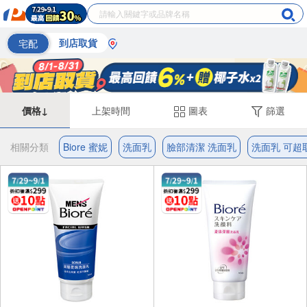
宅配
到店取貨
價格↓
上架時間
圖表
篩選
相關分類
Biore 蜜妮
洗面乳
臉部清潔 洗面乳
洗面乳 可超