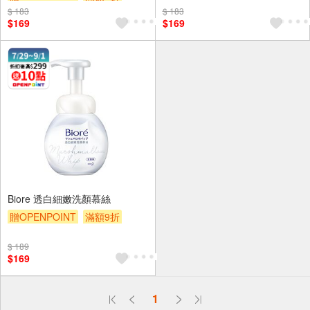
$ 183
贈$200
$ 183
$169
$169
Biore 透白細嫩洗顏慕絲
贈OPENPOINT
滿額9折
贈$200
$ 189
$169
偏遠地區配送
1