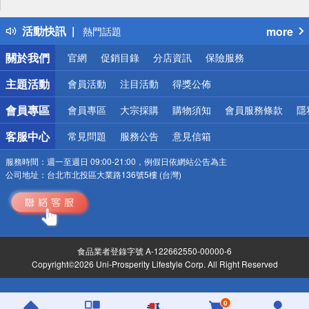
詐騙網頁！請小心！
得獎公告
活動快訊
more
熱門話題
銀行優惠
關於我們
官網
促銷目錄
分店資訊
保險服務
偏遠地區配送
詐騙網頁！請小心！
主題活動
會員活動
注目活動
得獎公佈
會員專區
會員專區
大宗採購
購物須知
會員服務條款
隱
客服中心
常見問題
服務公告
意見信箱
服務時間：
週一至週日 09:00-21:00，例假日依網站公告為主
公司地址：
台北市北投區大業路136號5樓 (台灣)
食品業者登錄字號 A-122662550-00000-6
Copyright©2026 Uni-Prosperity Lifestyle Corp. All Right Reserved
0