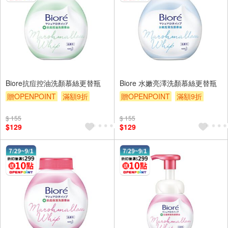
Biore抗痘控油洗顏慕絲更替瓶
Biore 水嫩亮澤洗顏慕絲更替瓶
贈OPENPOINT
滿額9折
贈OPENPOINT
滿額9折
贈$200
贈$200
$ 155
$ 155
$129
$129