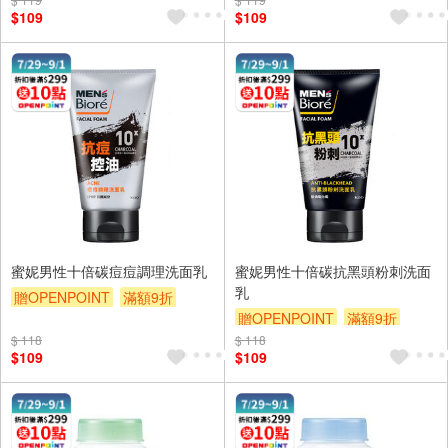
$109
$109
蜜妮男性十倍碳痘痘調理洗面乳
蜜妮男性十倍碳抗黑頭粉刺洗面
乳
贈OPENPOINT
滿額9折
贈OPENPOINT
滿額9折
贈$200
$ 118
$ 118
贈$200
$109
$109