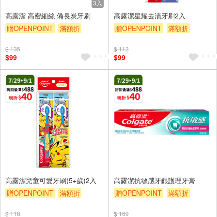
3入
高露潔 高密細絲 備長炭牙刷
高露潔星耀去漬牙刷2入
贈OPENPOINT
滿額折
贈OPENPOINT
滿額折
贈$200
贈$200
$ 135
$ 113
$99
$99
高露潔兒童可愛牙刷(5+歲)2入
高露潔抗敏感牙齦護理牙膏
贈OPENPOINT
滿額折
贈OPENPOINT
滿額折
贈$200
贈$200
$ 118
$ 169