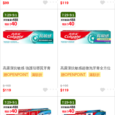
$99
$119
高露潔抗敏感 強護琺瑯質牙膏
高露潔抗敏感超微泡牙膏全方位
贈OPENPOINT
滿額折
贈OPENPOINT
滿額折
贈$200
贈$200
$ 168
$ 198
$119
$119