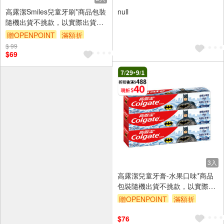
高露潔Smiles兒童牙刷*商品包裝
null
隨機出貨不挑款，以實際出貨為
準。
贈OPENPOINT
滿額折
$ 99
贈$200
$69
3入
高露潔兒童牙膏-水果口味*商品
包裝隨機出貨不挑款，以實際出
貨為準。
贈OPENPOINT
滿額折
贈$200
$76