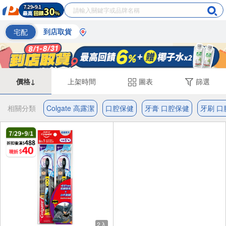
宅配
到店取貨
價格↓
上架時間
圖表
篩選
相關分類
Colgate 高露潔
口腔保健
牙膏 口腔保健
牙刷 口
2入