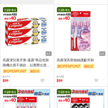
3入
3入
高露潔兒童牙膏-凝露*商品包裝
高露潔高密細絲護齦牙刷
隨機出貨不挑款，以實際出貨為
贈OPENPOINT
滿額折
準。
贈OPENPOINT
滿額折
贈$200
$ 111
贈$200
$ 109
$99
$99