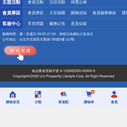
主題活動
會員活動
注目活動
得獎公佈
會員專區
會員專區
大宗採購
購物須知
會員服務條款
隱
客服中心
常見問題
服務公告
意見信箱
服務時間：
週一至週日 09:00-21:00，例假日依網站公告為主
公司地址：
台北市北投區大業路136號5樓 (台灣)
食品業者登錄字號 A-122662550-00000-6
Copyright©2026 Uni-Prosperity Lifestyle Corp. All Right Reserved
0
購物首頁
分類
家速配
購物車
會員