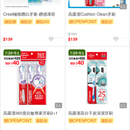
2入
Crest極致鑽白牙膏-鑽感薄荷
高露潔Cushion Clean牙刷
滿額贈
滿額折
贈$200
贈OPENPOINT
滿額折
贈$200
$ 151
$139
$139
2入
2入
高露潔360度抗敏專家牙刷2+1
高露潔高分子炭深潔牙刷
贈OPENPOINT
滿額折
贈OPENPOINT
滿額折
贈$200
贈$200