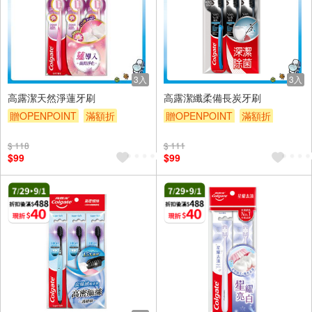
3入
3入
高露潔天然淨蓮牙刷
高露潔纖柔備長炭牙刷
贈OPENPOINT
滿額折
贈OPENPOINT
滿額折
贈$200
贈$200
$ 118
$ 111
$99
$99