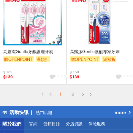
高露潔Gentle牙齦護理牙刷
高露潔Gentle護齦專家牙刷
贈OPENPOINT
滿額折
贈OPENPOINT
滿額折
贈$200
贈$200
$ 189
$ 150
$139
$139
偏遠地區配送
1
2
詐騙網頁！請小心！
得獎公告
活動快訊
more
熱門話題
銀行優惠
關於我們
官網
促銷目錄
分店資訊
保險服務
偏遠地區配送
詐騙網頁！請小心！