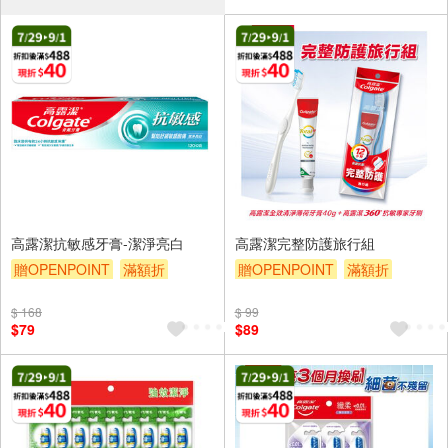
高露潔抗敏感牙膏-潔淨亮白
高露潔完整防護旅行組
贈OPENPOINT
滿額折
贈OPENPOINT
滿額折
贈$200
贈$200
$ 168
$ 99
$79
$89