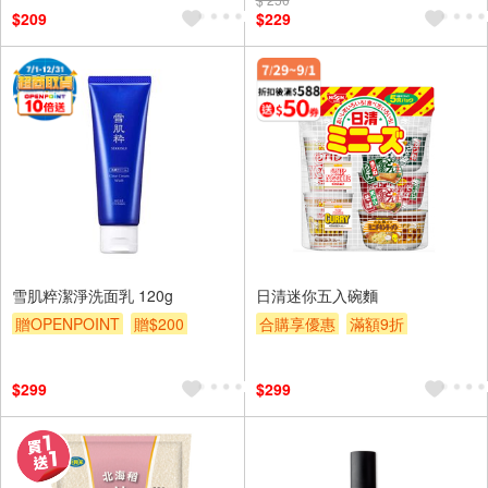
$209
$229
雪肌粹潔淨洗面乳 120g
日清迷你五入碗麵
贈OPENPOINT
贈$200
合購享優惠
滿額9折
滿額贈券
贈$200
$299
$299