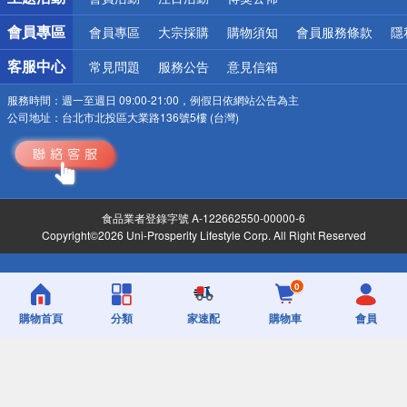
會員專區
會員專區
大宗採購
購物須知
會員服務條款
隱
客服中心
常見問題
服務公告
意見信箱
服務時間：
週一至週日 09:00-21:00，例假日依網站公告為主
公司地址：
台北市北投區大業路136號5樓 (台灣)
食品業者登錄字號 A-122662550-00000-6
Copyright©2026 Uni-Prosperity Lifestyle Corp. All Right Reserved
0
購物首頁
分類
家速配
購物車
會員