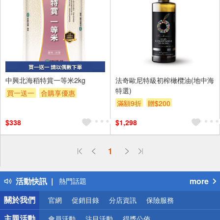
中興北海稻特賞一等米2kg
法奇歐尼特級初榨橄欖油(地中海
特選)
買一送一
合購享優惠
滿額9折
贈$200
贈OPENPOINT
滿額贈券
贈$200
$338
$1,298
偏遠地區配送
1
詐騙網頁！請小心！
得獎公告
活動快訊
more
熱門話題
銀行優惠
關於我們
官網
促銷目錄
分店資訊
保險服務
偏遠地區配送
詐騙網頁！請小心！
主題活動
會員活動
注目活動
得獎公佈