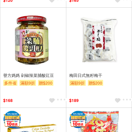
$120
$165
譽方媽媽 剁椒辣菜脯酸豇豆
梅田日式無籽梅干
多件省
滿額9折
贈$200
滿額9折
贈$200
$168
$189