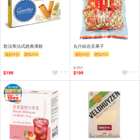
歌法蒂法式經典薄餅
丸什綜合豆果子
滿額9折
贈$200
滿額9折
贈$200
$ 267
$198
$199