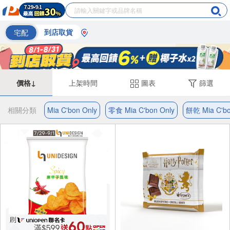
宅配
到店取貨
價格↓
上架時間
圖表
篩選
相關分類
Mia C'bon Only
零食 Mia C'bon Only
餅乾 Mia C'bo