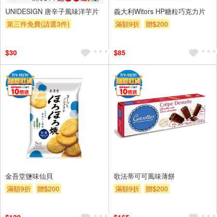
UNIDESIGN 唐辛子風味洋芋片
義大利Witors HP糖粒巧克力片
第三件免費(請選3件)
滿額9折
贈$200
贈OPENPOINT
滿額9折
贈$200
$30
$85
金吾堂鹽味仙貝
歌法蒂可可風味薄餅
滿額9折
贈$200
滿額9折
贈$200