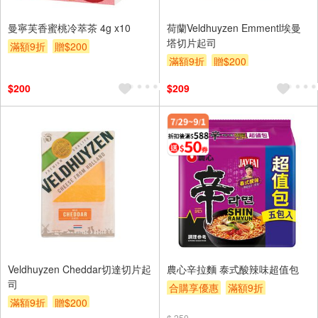
曼寧芙香蜜桃冷萃茶 4g x10
荷蘭Veldhuyzen Emmentl埃曼
塔切片起司
滿額9折
贈$200
滿額9折
贈$200
$200
$209
Veldhuyzen Cheddar切達切片起
農心辛拉麵 泰式酸辣味超值包
司
合購享優惠
滿額9折
滿額9折
贈$200
滿額贈券
贈$200
$ 250