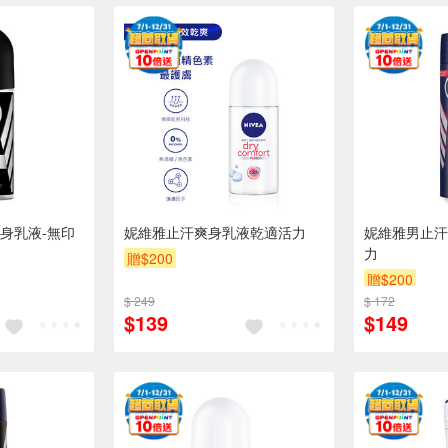
身乳液-無印
妮維雅止汗爽身乳液乾適活力
妮維雅男止汗
力
贈$200
贈$200
$ 249
$ 172
$139
$149