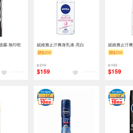
噴霧-無印乾
妮維雅止汗爽身乳液-亮白
妮維雅止汗爽
贈$200
贈$200
$ 219
$ 193
$159
$159