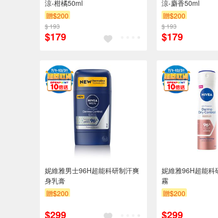
涼-柑橘50ml
涼-麝香50ml
贈$200
贈$200
$ 193
$ 193
$179
$179
妮維雅男士96H超能科研制汗爽
妮維雅96H超能
身乳膏
霧
贈$200
贈$200
$299
$299