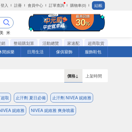
結帳
登入
註冊
會員中心
訂單查詢
購物車(0)
美
米
促銷
整箱購划算
活動總覽
家速配
超商取貨
休閒娛樂
日用生活
傢俱寢飾
服飾鞋包
價格↓
上架時間
可超取
止汗劑 夏日必備
止汗劑 NIVEA 妮維雅
NIVEA 妮維雅
NIVEA 妮維雅 爽身噴霧