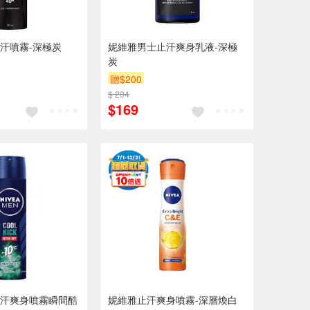
汗噴霧-深極炭
妮維雅男士止汗爽身乳液-深極
炭
贈$200
$ 204
$169
汗爽身噴霧瞬間酷
妮維雅止汗爽身噴霧-深層煥白