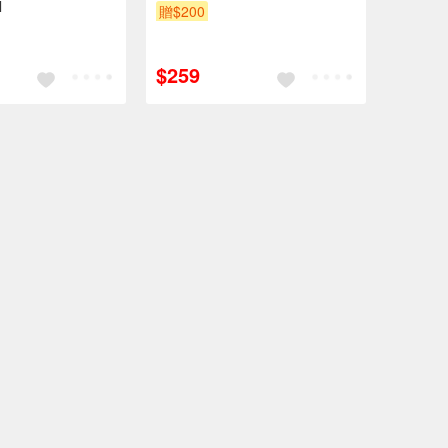
l
贈$200
$259