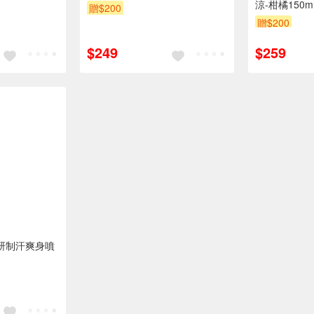
涼-柑橘150m
贈$200
贈$200
$249
$259
科研制汗爽身噴