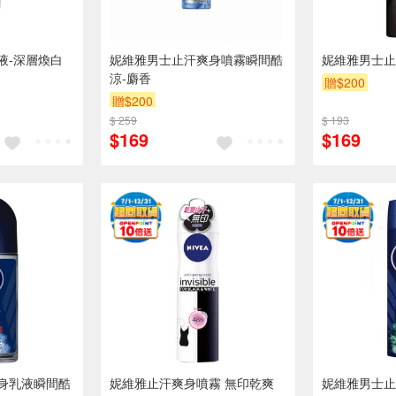
液-深層煥白
妮維雅男士止汗爽身噴霧瞬間酷
妮維雅男士止
涼-麝香
贈$200
贈$200
$ 259
$ 193
$169
$169
身乳液瞬間酷
妮維雅止汗爽身噴霧 無印乾爽
妮維雅男士止