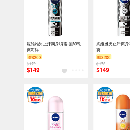
妮維雅男止汗爽身噴霧-無印乾
妮維雅男止汗爽身
爽海洋
爽
贈$200
贈$200
$ 172
$ 172
$149
$149