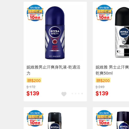
妮維雅男止汗爽身乳液-乾適活
妮維雅 男士止汗爽
力
乾爽50ml
贈$200
贈$200
$ 172
$ 249
$139
$139