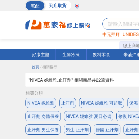
宅配
到店取貨
中元拜拜
UNIDES
巧克力
罐頭
海苔
線上商
好康主題
生鮮冷凍
飲料零食
米油沖
首頁
/ 相關搜尋
"NIVEA 妮維雅,止汗劑" 相關商品共
22
筆資料
相關分類
NIVEA 妮維雅
止汗劑
NIVEA 妮維雅 可超取
保濕 
止汗劑 身體保養
NIVEA 妮維雅 夏日必備
修復 NIV
止汗劑 男生保養
男生 止汗劑
德國 止汗劑
止汗劑