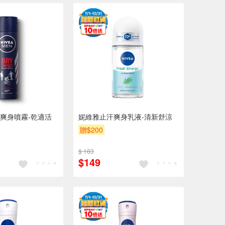
爽身噴霧-乾適活
妮維雅止汗爽身乳液-清新舒涼
贈$200
$ 183
$149