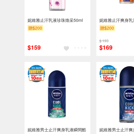
妮維雅止汗乳液珍珠煥采50ml
妮維雅止汗爽身乳
贈$200
贈$200
$ 193
$159
$169
妮維雅男士止汗爽身乳液瞬間酷
妮維雅男士止汗爽