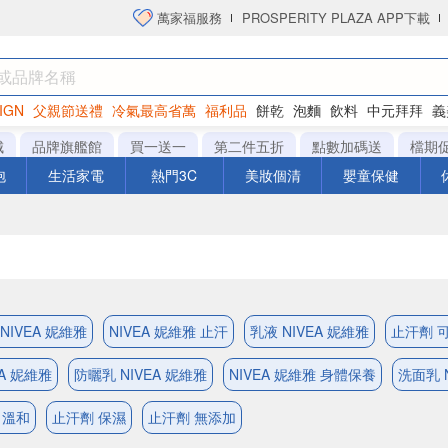
萬家福服務
PROSPERITY PLAZA APP下載
IGN
父親節送禮
冷氣最高省萬
福利品
餅乾
泡麵
飲料
中元拜拜
義
洋芋片
城
品牌旗艦館
買一送一
第二件五折
點數加碼送
檔期
泡
生活家電
熱門3C
美妝個清
嬰童保健
NIVEA 妮維雅
NIVEA 妮維雅 止汗
乳液 NIVEA 妮維雅
止汗劑 
EA 妮維雅
防曬乳 NIVEA 妮維雅
NIVEA 妮維雅 身體保養
洗面乳 
 溫和
止汗劑 保濕
止汗劑 無添加