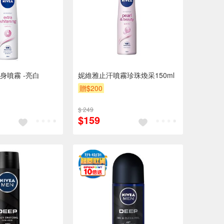
身噴霧 -亮白
妮維雅止汗噴霧珍珠煥采150ml
贈$200
$ 249
$159