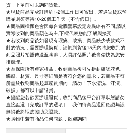
貨，下單前可以詢問貨量。
★現貨商品完成訂購約1-2個工作日可寄出，若遇缺貨或預
購品則須等待10-20個工作天（不含假日）。
★商品圖檔顏色會因每台電腦螢幕設定差異略有不同,請以
實際收到的商品顏色為主,下標代表您能了解與接受
★若收到商品後如發現有瑕疵、破損、商品缺少或款式不
對的情況，需要辦理換貨，請於到貨後15天內將您收到的
商品照片拍照傳送至聊聊，人員評估照片後會儘快為您安
排處理。
★為保障所有買家權益，收到商品後可先拆封確認花色、
觸感、材質、尺寸等細節是否符合您的需求，若商品不符
所需於收到商品起算鑑賞期內，請勿「下水清洗、汙漬、
破損」都可以申請退貨。
★提醒您若欲要辦理退貨，收到商品後平台訂單狀態請勿
直接點選［完成訂單的選項］，我們待商品退回確認無誤
無損後將蝦皮協助您退款。
★購物中若有商品任何問題，歡迎詢問