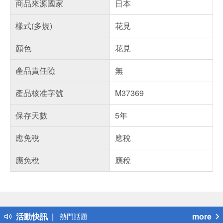
商品來源國家
日本
樣式(多規)
花見
顏色
花見
產品責任險
無
產品核准字號
M37369
保存天數
5年
應免稅
應稅
應免稅
應稅
偏遠地區配送
詐騙網頁！請小心！
得獎公告
活動快訊
more
熱門話題