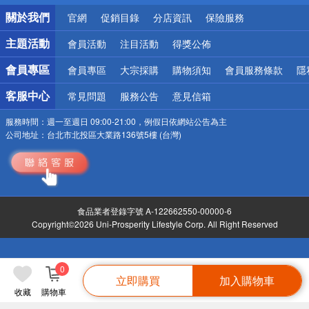
銀行優惠
關於我們
官網
促銷目錄
分店資訊
保險服務
偏遠地區配送
詐騙網頁！請小心！
主題活動
會員活動
注目活動
得獎公佈
會員專區
會員專區
大宗採購
購物須知
會員服務條款
隱
客服中心
常見問題
服務公告
意見信箱
服務時間：
週一至週日 09:00-21:00，例假日依網站公告為主
公司地址：
台北市北投區大業路136號5樓 (台灣)
食品業者登錄字號 A-122662550-00000-6
Copyright©2026 Uni-Prosperity Lifestyle Corp. All Right Reserved
0
立即購買
加入購物車
收藏
購物車