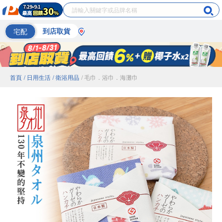
宅配
到店取貨
首頁
/ 日用生活
/ 衛浴用品
/ 毛巾．浴巾．海灘巾