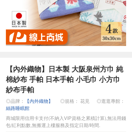
【內外織物】日本製 大阪泉州方巾 純
棉紗布 手帕 日本手帕 小毛巾 小方巾
紗布手帕
◎品牌：
【內外織物】
◎規格： 花見
◎逛逛專館：
絲路睡眠館
商城限用信用卡支付(不納入VIP資格之累積計算),無法用錢
包/紅利點數,無搬運上樓服務及指定日期/時間.