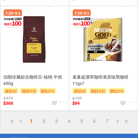
伯朗珍藏綜合咖啡豆-核桃 中焙
雀巢超濃萃咖啡液原味黑咖啡
450g
11gx7
滿額折
滿額9折
贈$200
滿額折
滿額9折
贈$200
$ 479
$ 105
$368
$94
偏遠地區配送
1
2
3
4
5
6
7
詐騙網頁！請小心！
得獎公告