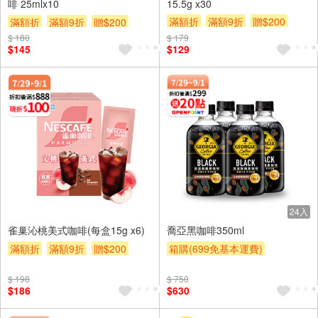
啡 25mlx10
15.5g x30
滿額折
滿額9折
贈$200
滿額折
滿額9折
贈$200
$ 180
$ 179
$145
$129
24入
雀巢沁桃美式咖啡(每盒15g x6)
喬亞黑咖啡350ml
滿額折
滿額9折
贈$200
箱購(699免基本運費)
贈OPENPOINT
滿額9折
$ 198
$ 750
贈$200
$186
$630