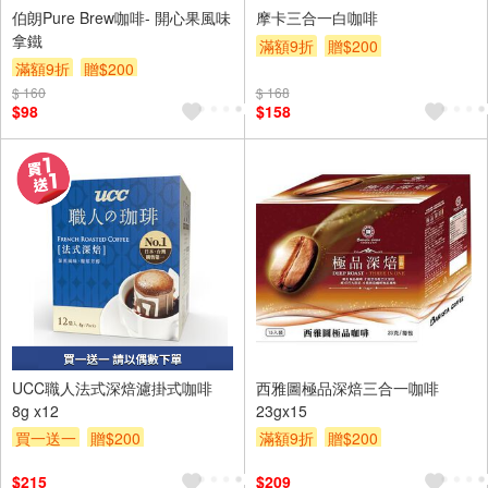
伯朗Pure Brew咖啡- 開心果風味
摩卡三合一白咖啡
拿鐵
滿額9折
贈$200
滿額9折
贈$200
$ 160
$ 168
$98
$158
UCC職人法式深焙濾掛式咖啡
西雅圖極品深焙三合一咖啡
8g x12
23gx15
買一送一
贈$200
滿額9折
贈$200
$215
$209