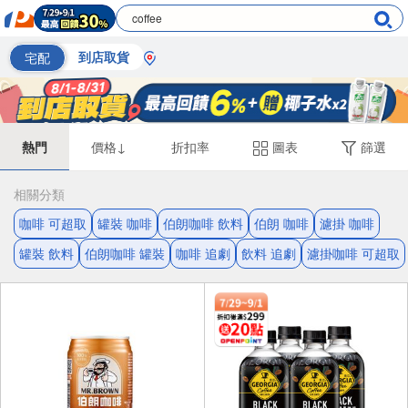
宅配
到店取貨
熱門
價格↓
折扣率
圖表
篩選
相關分類
咖啡 可超取
罐裝 咖啡
伯朗咖啡 飲料
伯朗 咖啡
濾掛 咖啡
罐裝 飲料
伯朗咖啡 罐裝
咖啡 追劇
飲料 追劇
濾掛咖啡 可超取