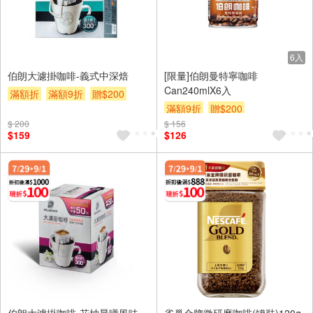
6入
伯朗大濾掛咖啡-義式中深焙
[限量]伯朗曼特寧咖啡
Can240mlX6入
滿額折
滿額9折
贈$200
滿額9折
贈$200
$ 200
$ 156
$159
$126
伯朗大濾掛咖啡-花柚晨曦風味
雀巢金牌微研磨咖啡(罐裝)120g