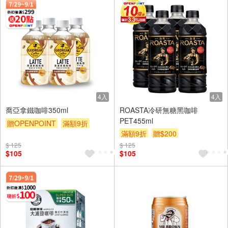
4入
4入
喬亞拿鐵咖啡350ml
ROASTA冷研無糖黑咖啡
PET455ml
贈OPENPOINT
滿額9折
滿額9折
贈$200
贈$200
$ 125
$ 125
$105
$105