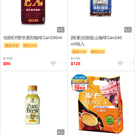
4入
6入
伯朗EX雙倍濃烈咖啡Can330ml
[限量]伯朗藍山咖啡Can240
mlX6入
滿額9折
贈$200
滿額9折
贈$200
$ 106
$ 156
$96
$126
4入