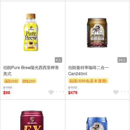
4入
24入
伯朗Pure Brew陽光西西里檸香
伯朗曼特寧咖啡二合一
美式
Can240ml
箱購(699免基本運費)
滿額9折
贈$200
滿額9折
贈$200
$ 160
$ 572
$98
$479