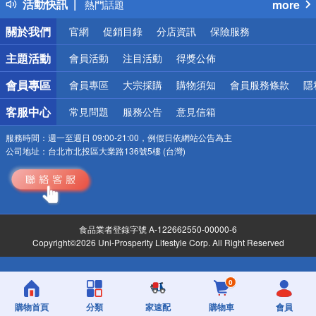
活動快訊
more
熱門話題
銀行優惠
關於我們
官網
促銷目錄
分店資訊
保險服務
偏遠地區配送
詐騙網頁！請小心！
主題活動
會員活動
注目活動
得獎公佈
會員專區
會員專區
大宗採購
購物須知
會員服務條款
隱
客服中心
常見問題
服務公告
意見信箱
服務時間：
週一至週日 09:00-21:00，例假日依網站公告為主
公司地址：
台北市北投區大業路136號5樓 (台灣)
食品業者登錄字號 A-122662550-00000-6
Copyright©2026 Uni-Prosperity Lifestyle Corp. All Right Reserved
0
購物首頁
分類
家速配
購物車
會員