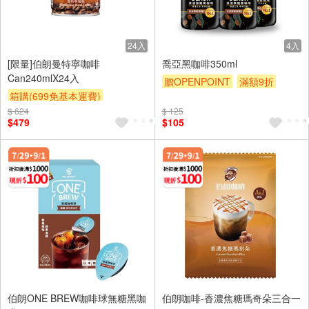
24入
4入
[限量]伯朗曼特寧咖啡
喬亞黑咖啡350ml
Can240mlX24入
贈OPENPOINT
滿額9折
箱購(699免基本運費)
贈$200
$ 624
滿額9折
贈$200
$ 125
$479
$105
伯朗ONE BREW咖啡球無糖黑咖
伯朗咖啡-香濃焦糖瑪奇朵三合一