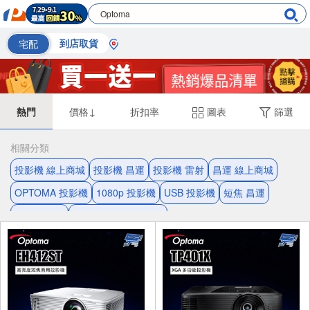
宅配
到店取貨
熱門
價格↓
折扣率
圖表
篩選
相關分類
投影機 線上商城
投影機 昌運
投影機 雷射
昌運 線上商城
OPTOMA 投影機
1080p 投影機
USB 投影機
短焦 昌運
雷射 1080p
USB連接埠 10W喇叭