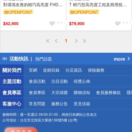
對環境友善的精巧高亮度 FHD
T 輕巧型高亮度工程及商用投影
雷射投影機
機 6000流明雷射投影機
贈OPENPOINT
贈OPENPOINT
$42,900
$79,900
偏遠地區配送
1
詐騙網頁！請小心！
得獎公告
活動快訊
more
熱門話題
銀行優惠
關於我們
官網
促銷目錄
分店資訊
保險服務
偏遠地區配送
詐騙網頁！請小心！
主題活動
會員活動
注目活動
得獎公佈
會員專區
會員專區
大宗採購
購物須知
會員服務條款
隱
客服中心
常見問題
服務公告
意見信箱
服務時間：
週一至週日 09:00-21:00，例假日依網站公告為主
公司地址：
台北市北投區大業路136號5樓 (台灣)