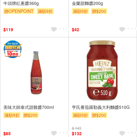
牛頭牌紅蔥醬360g
金蘭甜麵醬200g
贈OPENPOINT
滿額9折
滿額9折
贈$200
贈$200
$119
$42
美味大師泰式甜雞醬700ml
亨氏番茄羅勒義大利麵醬510G
滿額9折
贈$200
滿額9折
贈$200
$ 143
$85
$132