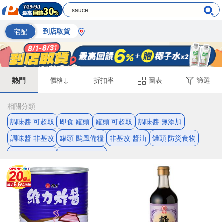
宅配
到店取貨
熱門
價格↓
折扣率
圖表
篩選
相關分類
調味醬 可超取
即食 罐頭
罐頭 可超取
調味醬 無添加
調味醬 非基改
罐頭 颱風備糧
非基改 醬油
罐頭 防災食物
牛頭牌 可超取
調味醬 牛頭牌