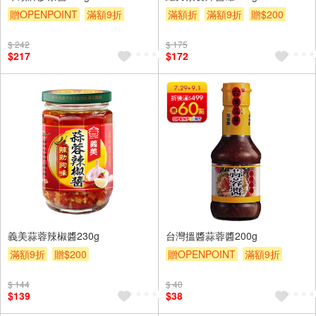
贈OPENPOINT
滿額9折
滿額折
滿額9折
贈$200
贈$200
$ 242
$ 175
$217
$172
義美蒜蓉辣椒醬230g
台灣搵醬蒜蓉醬200g
滿額9折
贈$200
贈OPENPOINT
滿額9折
贈$200
$ 144
$ 40
$139
$38