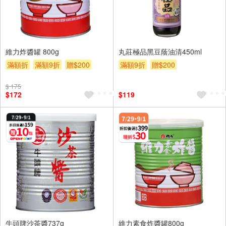
維力炸醬罐 800g
丸莊極品黑豆蔭油清450ml
滿額折
滿額9折
贈$200
滿額9折
贈$200
$ 175
$172
$119
牛頭牌沙茶醬737g
維力素食炸醬罐800g