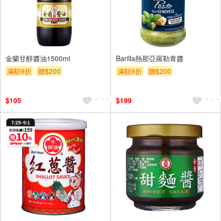
金蘭甘醇醬油1500ml
Barilla熱那亞羅勒青醬
滿額9折
贈$200
滿額9折
贈$200
$105
$199