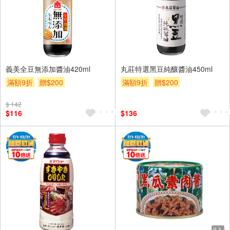
義美全豆無添加醬油420ml
丸莊特選黑豆純釀醬油450ml
滿額9折
贈$200
滿額9折
贈$200
$ 142
$116
$136
3入