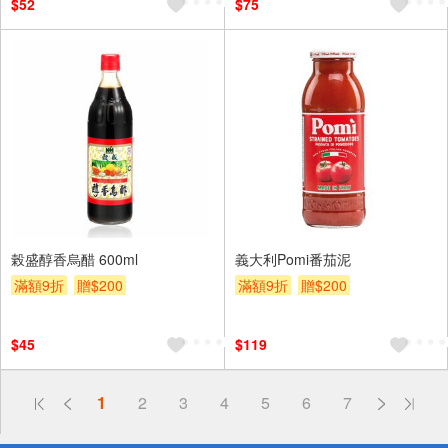
$52
$75
榖盛醇香烏醋 600ml
義大利Pomi番茄泥
滿額9折
贈$200
滿額9折
贈$200
$45
$119
偏遠地區配送
詐騙網頁！請小心！
1
2
3
4
5
6
7
得獎公告
熱門話題