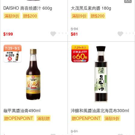
DAISHO 壽喜燒醬汁 600g
大茂黑瓜素肉醬 180g
滿額9折
贈$200
滿額9折
贈$200
$ 84
$199
$81
龜甲萬醬油膏490ml
淬釀和風醬油露北海昆布300ml
贈OPENPOINT
滿額贈
贈OPENPOINT
滿額9折
滿額9折
贈$200
贈$200
$ 81