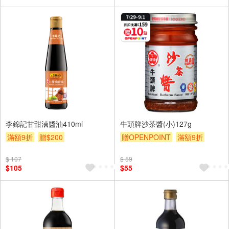
李錦記甘甜滷醬油410ml
牛頭牌沙茶醬(小)127g
滿額9折
贈$200
贈OPENPOINT
滿額9折
贈$200
$ 107
$ 59
$105
$55