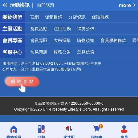
活動快訊
more
銀行優惠
偏遠地區配送
關於我們
官網
促銷目錄
分店資訊
保險服務
詐騙網頁！請小心！
主題活動
會員活動
注目活動
得獎公佈
會員專區
會員專區
大宗採購
購物須知
會員服務條款
隱
客服中心
常見問題
服務公告
意見信箱
服務時間：
週一至週日 09:00-21:00，例假日依網站公告為主
公司地址：
台北市北投區大業路136號5樓 (台灣)
食品業者登錄字號 A-122662550-00000-6
Copyright©2026 Uni-Prosperity Lifestyle Corp. All Right Reserved
0
購物首頁
分類
家速配
購物車
會員