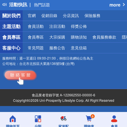
活動快訊
more
熱門話題
銀行優惠
關於我們
官網
促銷目錄
分店資訊
保險服務
偏遠地區配送
詐騙網頁！請小心！
主題活動
會員活動
注目活動
得獎公佈
會員專區
會員專區
大宗採購
購物須知
會員服務條款
隱
客服中心
常見問題
服務公告
意見信箱
服務時間：
週一至週日 09:00-21:00，例假日依網站公告為主
公司地址：
台北市北投區大業路136號5樓 (台灣)
食品業者登錄字號 A-122662550-00000-6
Copyright©2026 Uni-Prosperity Lifestyle Corp. All Right Reserved
0
購物首頁
分類
家速配
購物車
會員