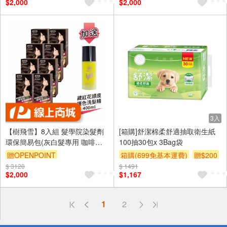
$2,000
$2,000
3入
【樹飛雪】8入組 髮學院染髮劑
[箱購]舒潔棉柔舒適抽取衛生紙
環保簡易包(灰白髮專用 咖啡棕)
100抽30包x 3Bag袋
加送 絲柔沙棘果護髮精油50ml
贈OPENPOINT
箱購(699免基本運費)
贈$200
$ 3120
$ 1491
$2,000
$1,167
偏遠地區配送
1
2
詐騙網頁！請小心！
得獎公告