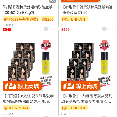
[箱購]舒潔棉柔舒適抽取衛生紙
【樹飛雪】絲柔沙棘果護髮精油
100抽X12x 6Bag袋
(薔薇玫瑰香) 50ml
箱購(699免基本運費)
贈$200
贈OPENPOINT
$ 1320
$ 790
$945
$590
【樹飛雪】8入組 髮學院染髮劑
【樹飛雪】8入組 髮學院染髮劑
環保簡易包(黑白髮專用 玳瑁棕)
環保簡易包(灰白髮專用 寶石黑)
加送 絲柔沙棘果護髮精油50ml
加送 絲柔沙棘果護髮精油50ml
贈OPENPOINT
贈OPENPOINT
$ 3120
$ 3120