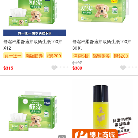
舒潔棉柔舒適抽取衛生紙100抽
舒潔棉柔舒適抽取衛生紙100抽
X12
30包
買一送一
滿額贈券
贈$200
滿額9折
滿額贈券
贈$200
$ 497
$315
$389
6入