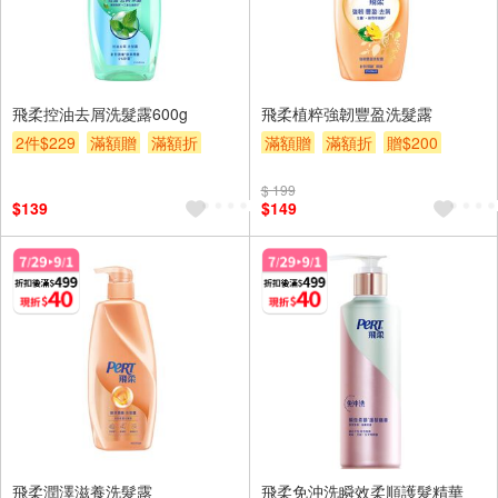
飛柔控油去屑洗髮露600g
飛柔植粹強韌豐盈洗髮露
2件$229
滿額贈
滿額折
滿額贈
滿額折
贈$200
贈$200
$ 199
$139
$149
飛柔潤澤滋養洗髮露
飛柔免沖洗瞬效柔順護髮精華