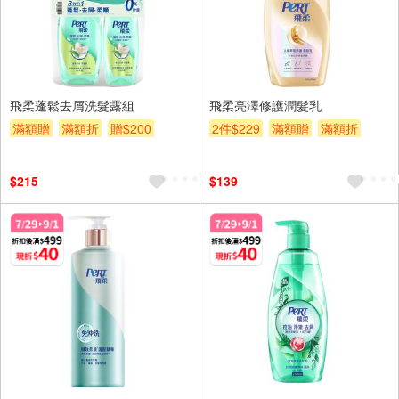
飛柔蓬鬆去屑洗髮露組
飛柔亮澤修護潤髮乳
滿額贈
滿額折
贈$200
2件$229
滿額贈
滿額折
贈$200
$215
$139