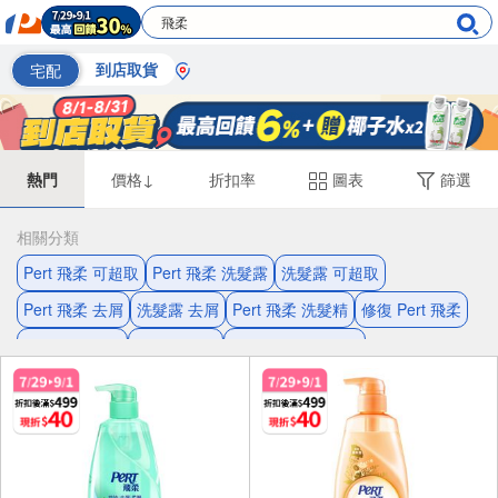
宅配
到店取貨
熱門
價格↓
折扣率
圖表
篩選
相關分類
Pert 飛柔 可超取
Pert 飛柔 洗髮露
洗髮露 可超取
Pert 飛柔 去屑
洗髮露 去屑
Pert 飛柔 洗髮精
修復 Pert 飛柔
洗髮精 可超取
舒潔 衛生紙
舒潔 抽取式衛生紙