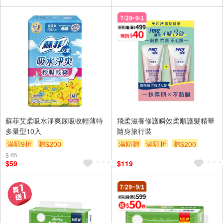
蘇菲艾柔吸水淨爽尿吸收輕薄特
飛柔滋養修護瞬效柔順護髮精華
多量型10入
隨身旅行裝
滿額9折
贈$200
滿額贈
滿額折
贈$200
$ 65
$59
$119