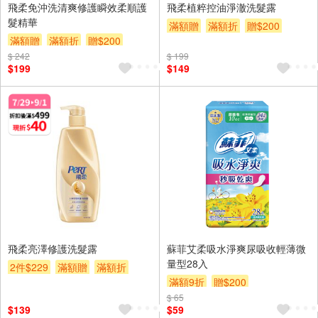
飛柔免沖洗清爽修護瞬效柔順護
飛柔植粹控油淨澈洗髮露
髮精華
滿額贈
滿額折
贈$200
滿額贈
滿額折
贈$200
$ 242
$ 199
$199
$149
飛柔亮澤修護洗髮露
蘇菲艾柔吸水淨爽尿吸收輕薄微
量型28入
2件$229
滿額贈
滿額折
滿額9折
贈$200
贈$200
$ 65
$139
$59