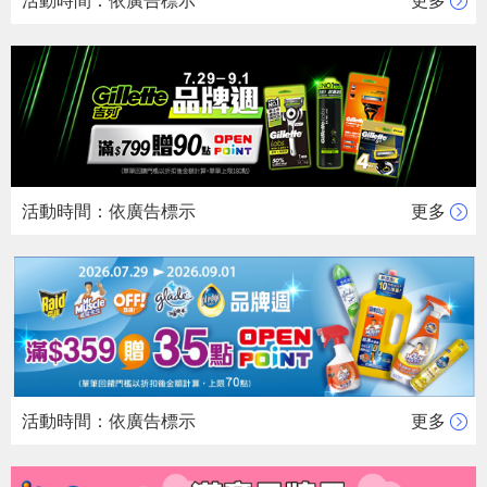
活動時間：依廣告標示
更多
活動時間：依廣告標示
更多