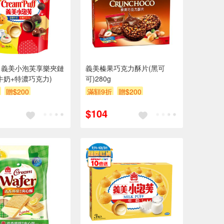
】義美小泡芙享樂夾鏈
義美榛果巧克力酥片(黑可
牛奶+特濃巧克力)
可)280g
贈$200
滿額9折
贈$200
$104