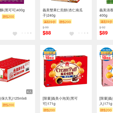
(黑可可)400g
義美雙果仁煎餅(杏仁南瓜
義美清
子)240g
400g
贈$200
滿額9折
滿額9折
贈$200
$ 99
$ 92
$88
$89
4入
保久乳)125mlx6
[限量]義美小泡芙(黑可
[限量]
可)171g
入)171g
贈$200
贈$200
贈$200