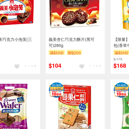
義美巧克力小泡芙(三
義美杏仁巧克力酥片(黑可
【限量
可)280g
包(香草
滿額9折
贈$200
滿額9折
$ 175
$104
$168