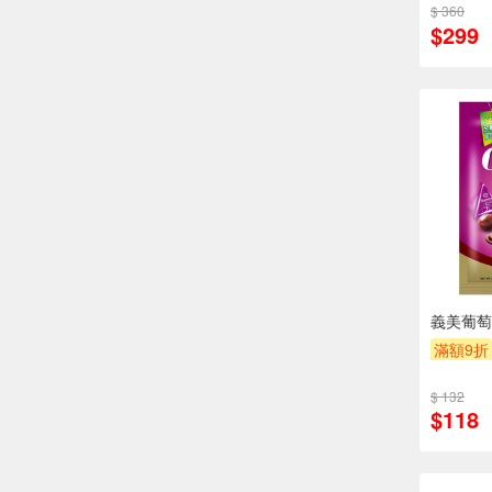
$ 360
$299
義美葡萄
滿額9折
$ 132
$118