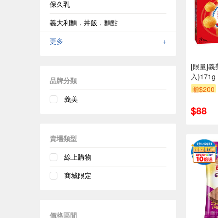
保久乳
義大利麵．丼飯．麵點
更多
+
[限量]
入)171g
品牌分類
贈$200
義美
$88
賣場類型
線上購物
商城限定
價格區間