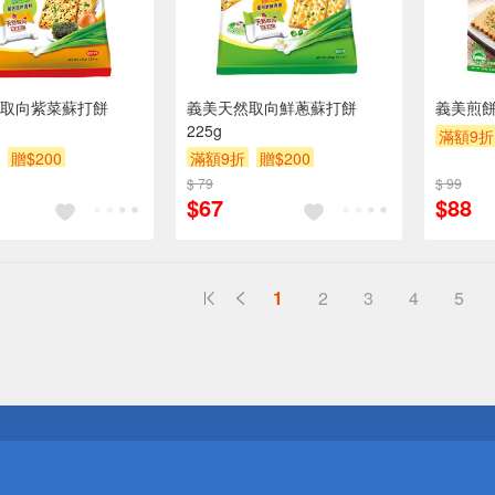
取向紫菜蘇打餅
義美天然取向鮮蔥蘇打餅
義美煎餅
225g
滿額9折
贈$200
滿額9折
贈$200
$ 79
$ 99
$67
$88
1
2
3
4
5
送
請小心！