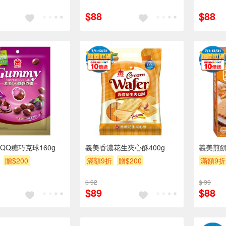
$88
$88
QQ糖巧克球160g
義美香濃花生夾心酥400g
義美煎餅
贈$200
滿額9折
贈$200
滿額9折
$ 92
$ 99
$89
$88