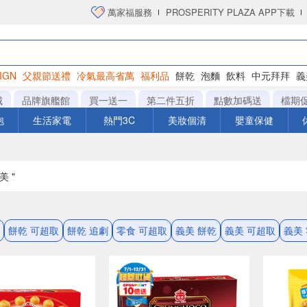
萬家福服務
PROSPERITY PLAZA APP下載
IGN
父親節送禮
冷氣最高省萬
福利品
餅乾
泡麵
飲料
中元拜拜
義
洋芋片
城
品牌旗艦館
買一送一
第二件五折
點數加碼送
檔期
泡
生活家電
熱門3C
美妝個清
嬰童保健
美 "
餅乾 可超取
餅乾 追劇
零食 可超取
義美 餅乾
義美 可超取
義美