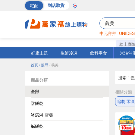
宅配
到店取貨
中元拜拜
UNIDES
巧克力
罐頭
海苔
線上商
好康主題
生鮮冷凍
飲料零食
米油沖
首頁
/ 搜尋
/ 義美
搜索 " 義
商品分類
全部
相關分類
追劇 零食
甜餅乾
冰淇淋 雪糕
鹹餅乾