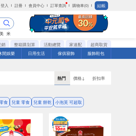
結帳
登入
註冊
會員中心
訂單查詢
購物車(0)
美
米
促銷
整箱購划算
活動總覽
家速配
超商取貨
休閒娛樂
日用生活
傢俱寢飾
服飾鞋包
熱門
價格↓
折扣率
 零食
兒童 零食
兒童 餅乾
小泡芙 可超取