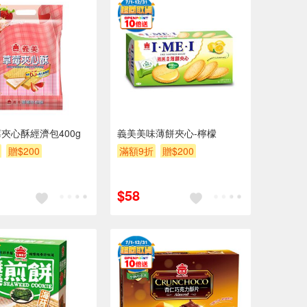
夾心酥經濟包400g
義美美味薄餅夾心-檸檬
贈$200
滿額9折
贈$200
$58