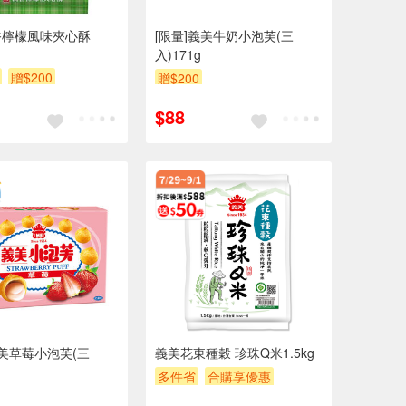
香檸檬風味夾心酥
[限量]義美牛奶小泡芙(三
入)171g
贈$200
贈$200
$88
義美草莓小泡芙(三
義美花東種穀 珍珠Q米1.5kg
多件省
合購享優惠
滿額9折
滿額贈券