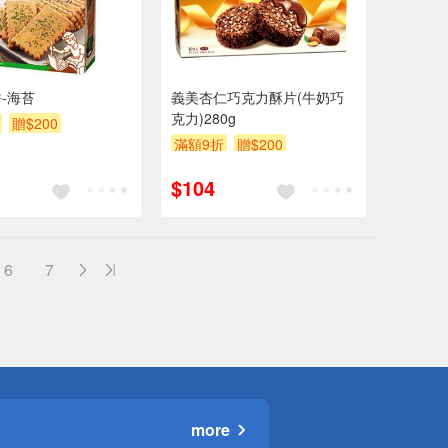
-海苔
義美杏仁巧克力酥片(牛奶巧
克力)280g
贈$200
滿額9折
贈$200
$104
6
7
more