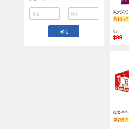
義美夾心酥
-
滿額9折
確定
$ 94
$89
義美牛乳(
滿額9折