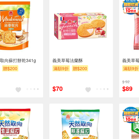
取向蘇打餅乾341g
義美草莓法蘭酥
義美草莓
贈$200
滿額9折
贈$200
滿額9折
$ 92
$70
$89