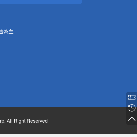
公告為主
rp. All Right Reserved