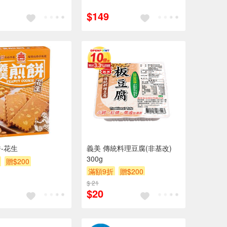
贈$200
$149
-花生
義美 傳統料理豆腐(非基改)
300g
贈$200
滿額9折
贈$200
$ 21
$20