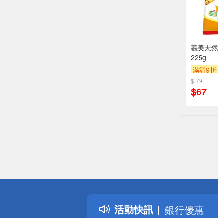
義美天然
225g
滿額9折
$ 79
$67
偏遠地區配
詐騙網頁！
得獎公告
熱門話題
活動快訊
銀行優惠