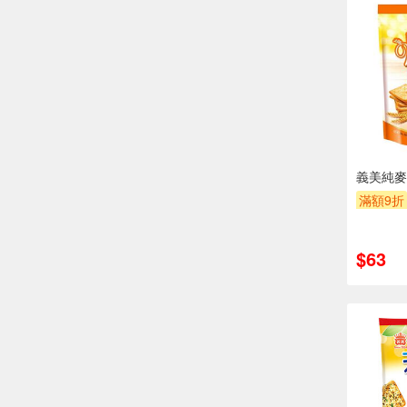
義美純麥
滿額9折
$63