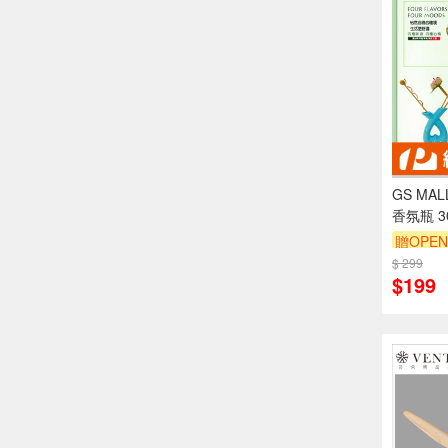
GS MA
香氛瓶 3
油 海洋
贈OPEN
瓶 芬香
$ 299
$199