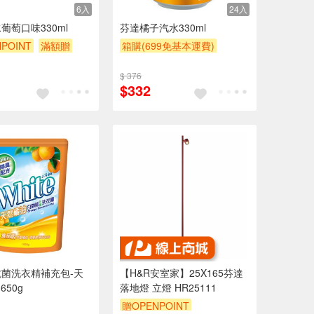
6入
24入
葡萄口味330ml
芬達橘子汽水330ml
POINT
滿額贈
箱購(699免基本運費)
贈OPENPOINT
滿額贈
$ 376
贈$200
$332
菌洗衣精補充包-天
【H&R安室家】25X165芬達
650g
落地燈 立燈 HR25111
贈OPENPOINT