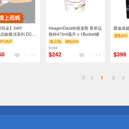
O芬朵】54吋
HaagenDazs哈根達斯 香草品
愛迪達
RA北歐吸頂系列 DC直
脫杯473ml毫升 x 1Bucket桶
贈$200
有燈/無燈款 遙控吊扇
POINT
限店取
贈$200
體+白/黑/淺木紋/深
$ 359
灰木紋實木葉片 台灣
50
$242
$399
1
2
送
請小心！