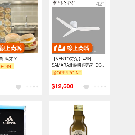
義美-馬芬堡
【VENTO芬朵】42吋
SAMARA北歐吸頂系列 DC直
POINT
流馬達 有燈/無燈款 遙控吊扇
贈OPENPOINT
白/黑色本體+白/黑/淺木紋/深
木紋/鐵灰木紋實木葉片 台灣
$12,600
製造