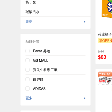
椅．凳
碳酸汽水
更多
+
芬達橘子汽
贈OPEN
品牌分類
贈$200
Fanta 芬達
$ 94
$83
GS MALL
賽先生科學工廠
白帥帥
ADIDAS
更多
+