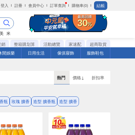
結帳
登入
註冊
會員中心
訂單查詢
購物車(0)
美
米
促銷
整箱購划算
活動總覽
家速配
超商取貨
休閒娛樂
日用生活
傢俱寢飾
服飾鞋包
熱門
價格↓
折扣率
擴香瓶
玫瑰 擴香
造型 擴香瓶
造型 擴香