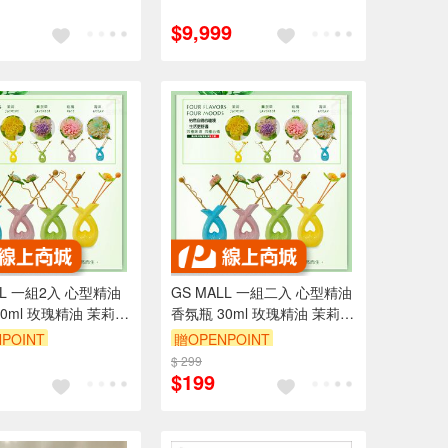
訂單滿999享9折
$9,999
LL 一組2入 心型精油
GS MALL 一組二入 心型精油
0ml 玫瑰精油 茉莉精
香氛瓶 30ml 玫瑰精油 茉莉精
精油 薰衣草精油 擴香
油 海洋精油 薰衣草精油 擴香
POINT
贈OPENPOINT
瓶 香氛瓶 香薰瓶
瓶 芬香瓶 香薰瓶
$ 299
$199