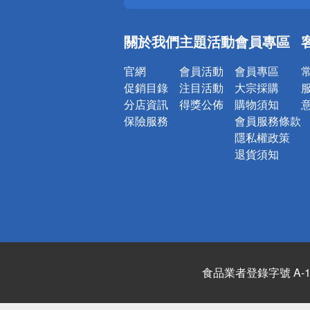
銀行優惠
偏遠地區配
關於我們
主題活動
會員專區
詐騙網頁！
官網
會員活動
會員專區
促銷目錄
注目活動
大宗採購
分店資訊
得獎公佈
購物須知
保險服務
會員服務條款
隱私權政策
退貨須知
食品業者登錄字號 A-122