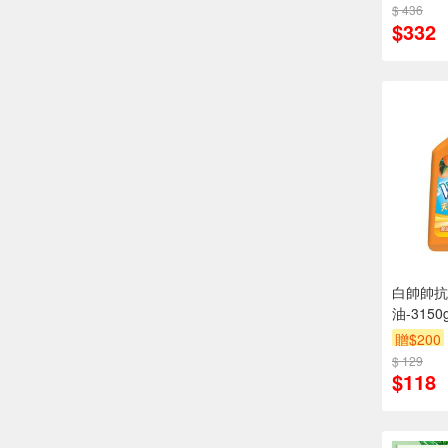
$ 436
$332
白帥帥抗
油-3150
贈$200
$ 129
$118