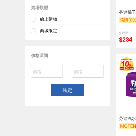
賣場類型
芬達橘子
線上購物
箱購(6
贈OPEN
商城限定
$ 296
贈$200
$234
價格區間
-
確定
芬達汽水
贈OPEN
贈$200