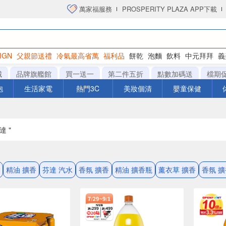
萬家福服務
PROSPERITY PLAZA APP下載
IGN
父親節送禮
冷氣最高省萬
福利品
餅乾
泡麵
飲料
中元拜拜
義
衛生紙
城
品牌旗艦館
買一送一
第二件五折
點數加碼送
檔期
泡
生活家電
熱門3C
美妝個清
嬰童保健
達 "
精油 擴香
芬達 汽水
香氛 擴香
精油 擴香瓶
薰衣草 擴香
香氛 