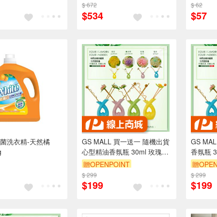
$ 672
$ 62
$534
$57
菌洗衣精-天然橘
GS MALL 買一送一 隨機出貨
GS MA
g
心型精油香氛瓶 30ml 玫瑰精
香氛瓶 3
油 茉莉精油 海洋精油 薰衣草
油 海洋
贈OPENPOINT
贈OPEN
精油 擴香瓶 芬香瓶 香氛瓶 香
瓶 芬香
$ 299
$ 299
薰瓶
$199
$199