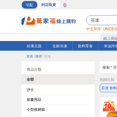
宅配
到店取貨
中元拜拜
UNIDES
海苔
巧克力
罐頭
線上商
好康主題
生鮮冷凍
飲料零食
米油沖
首頁
/ 搜尋
/ 芬達
搜索 " 芬
商品分類
全部
相關分類
芬達 飲料
沙士
節慶用品
小型收納箱