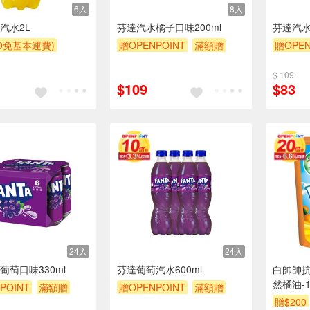
6入
8入
汽水2L
芬達汽水橘子口味200ml
芬達汽水
99免基本運費)
贈OPENPOINT
滿額贈
贈OPEN
POINT
滿額贈
贈$200
贈$200
$ 109
$109
$83
24入
24入
葡萄口味330ml
芬達葡萄汽水600ml
白帥帥抗
然橘油-1
POINT
滿額贈
贈OPENPOINT
滿額贈
贈$200
贈$200