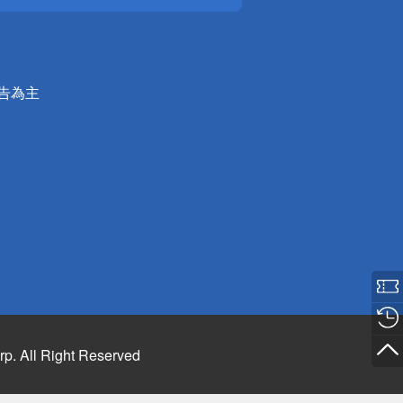
公告為主
rp. All Right Reserved