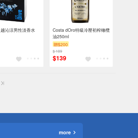
超越沁涼男性淡香水
Costa dOro特級冷壓初榨橄欖
油250ml
贈$200
$ 189
$139
more