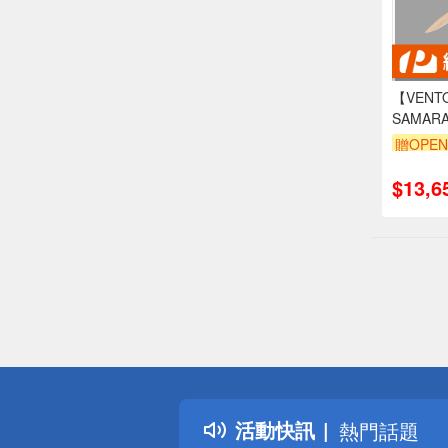
【VENT
SAMA
流馬達 
贈OPEN
白/黑色本
木紋/鐵
$13,6
製造
偏遠地區配
詐騙網頁！
得獎公告
活動快訊
熱門話題