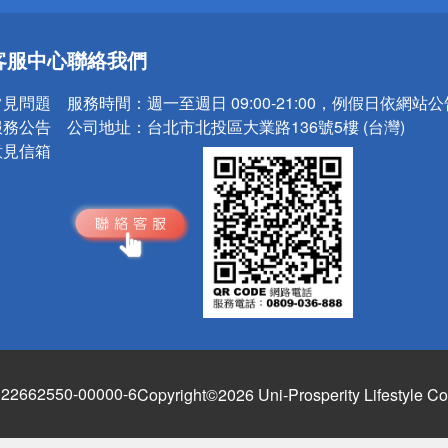
送
客服中心
聯絡我們
請小心！
常見問題
服務時間：
週一至週日 09:00-21:00，例假日依網站
服務公告
公司地址：
台北市北投區大業路136號5樓 (台灣)
意見信箱
662550-00000-6
Copyright©2026 Uni-Prosperity Lifestyle Co