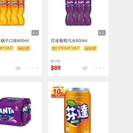
4入
4入
橘子口味600ml
芬達葡萄汽水600ml
POINT
滿額贈
贈OPENPOINT
滿額贈
贈$200
$ 112
$89