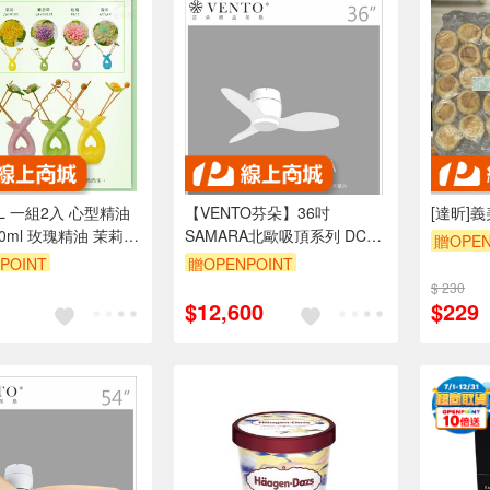
LL 一組2入 心型精油
【VENTO芬朵】36吋
[達昕]
0ml 玫瑰精油 茉莉精
SAMARA北歐吸頂系列 DC直
贈OPEN
精油 薰衣草精油 擴香
流馬達 有燈/無燈款 遙控吊扇
POINT
贈OPENPOINT
瓶 香氛瓶 香薰瓶
白/黑色本體+白/黑/淺木紋/深
$ 230
木紋/鐵灰木紋實木葉片 台灣
$12,600
$229
製造