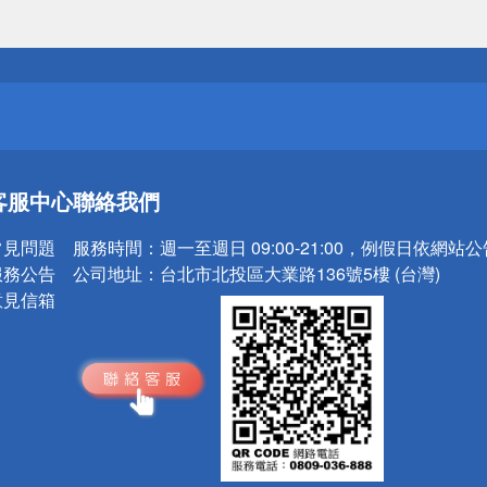
送
請小心！
送
客服中心
聯絡我們
請小心！
常見問題
服務時間：
週一至週日 09:00-21:00，例假日依網站
服務公告
公司地址：
台北市北投區大業路136號5樓 (台灣)
意見信箱