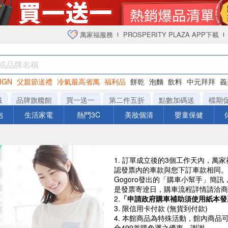
萬家福服務
PROSPERITY PLAZA APP下載
IGN
父親節送禮
冷氣最高省萬
福利品
餅乾
泡麵
飲料
中元拜拜
義
衛生紙
城
品牌旗艦館
買一送一
第二件五折
點數加碼送
檔期
泡
生活家電
熱門3C
美妝個清
嬰童保健
1. 訂單成立後的3個工作天內，
認發票內的車款與您下訂車款相同。
Gogoro發出的「購車小幫手」簡
是發票寄逹日，購車流程詳情請洽商
2.
「申請政府購車補助須使用紙本發
3. 限信用卡付款 (無貨到付款)
4. 本館商品為特殊活動，館內商
合499首購免運之優惠。謝謝