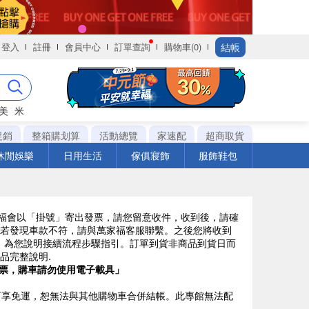
結帳
登入
註冊
會員中心
訂單查詢
購物車(0)
美
米
促銷
整箱購划算
活動總覽
家速配
超商取貨
休閒娛樂
日用生活
傢俱寢飾
服飾鞋包
萬家福會以「掛號」寄出發票，請您留意收件，收到後，請確
若發現車款不符，請與萬家福客服聯繫。之後您將收到
訊，為您說明接續流程步驟指引。訂單到貨非商品到貨日而
品完整說明.
票，購車請勿使用電子載具」
品可享免運，恕無法與其他購物車合併結帳。此專館無法配