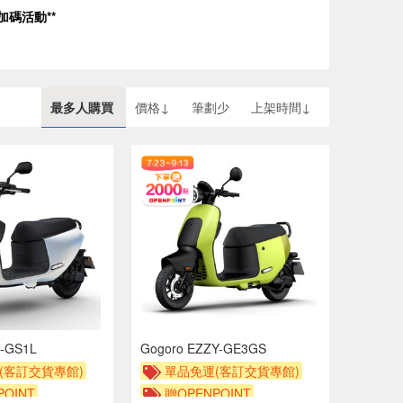
碼活動**
最多人購買
價格↓
筆劃少
上架時間↓
a-GS1L
Gogoro EZZY-GE3GS
(客訂交貨專館)
單品免運(客訂交貨專館)
OINT
贈OPENPOINT