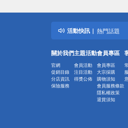
偏遠地區配
詐騙網頁！
得獎公告
活動快訊
熱門話題
銀行優惠
偏遠地區配
關於我們
主題活動
會員專區
詐騙網頁！
官網
會員活動
會員專區
促銷目錄
注目活動
大宗採購
分店資訊
得獎公佈
購物須知
保險服務
會員服務條款
隱私權政策
退貨須知