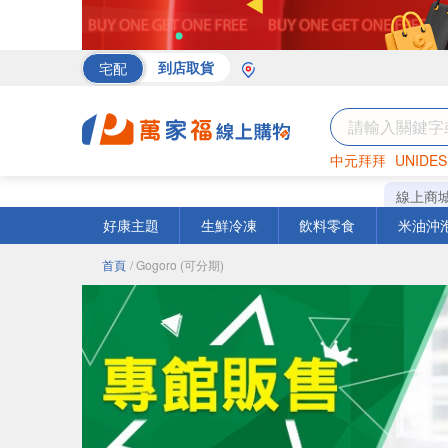
宅配
到店取貨
中元拜拜
UNIDES
海苔
巧克力
罐頭
線上商
好康主題
生鮮冷凍
飲料零食
米油沖
首頁
/ Gogoro (可分期)