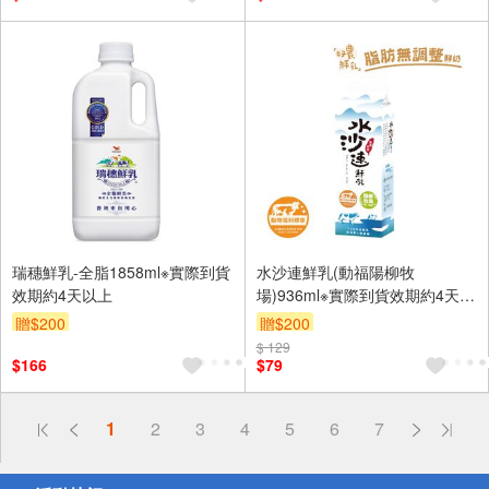
瑞穗鮮乳-全脂1858ml※實際到貨
水沙連鮮乳(動福陽柳牧
效期約4天以上
場)936ml※實際到貨效期約4天以
上
贈$200
贈$200
$ 129
$166
$79
偏遠地區配送
1
2
3
4
5
6
7
詐騙網頁！請小心！
得獎公告