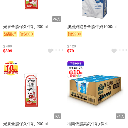
24入
光泉全脂保久牛乳-200ml
澳洲奶協會全脂牛奶1000ml
滿額折
贈$200
贈$200
$ 480
$ 129
$399
$79
6入
24入
光泉全脂保久牛乳-200ml
福樂低脂高鈣牛乳(保久