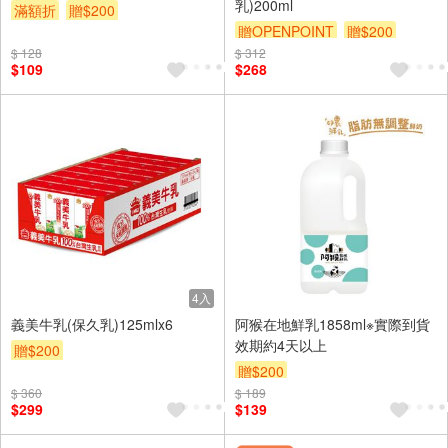
乳)200ml
滿額折
贈$200
贈OPENPOINT
贈$200
$ 128
$ 312
$109
$268
4入
義美牛乳(保久乳)125mlx6
阿猴在地鮮乳1858ml※實際到貨
效期約4天以上
贈$200
贈$200
$ 360
$ 189
$299
$139