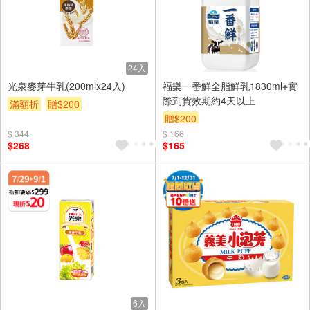
24入
光泉麥芽牛乳(200mlx24入)
福樂一番鮮全脂鮮乳1830ml※實
際到貨效期約4天以上
滿額折
贈$200
贈$200
$ 344
$ 166
$268
$165
6入