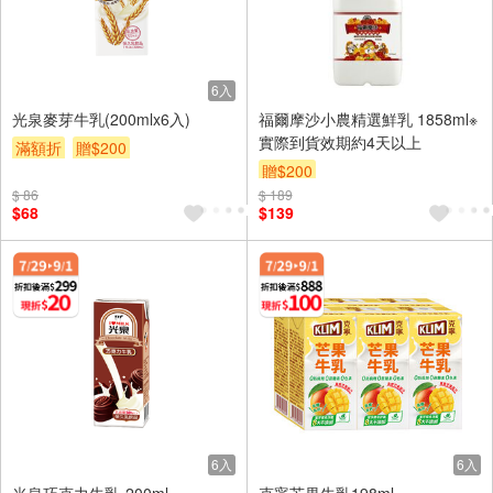
6入
光泉麥芽牛乳(200mlx6入)
福爾摩沙小農精選鮮乳 1858ml※
實際到貨效期約4天以上
滿額折
贈$200
贈$200
$ 86
$ 189
$68
$139
6入
6入
光泉巧克力牛乳-200ml
克寧芒果牛乳198ml