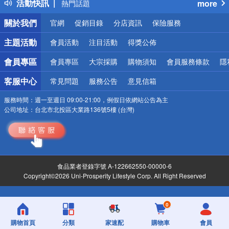
活動快訊
more
熱門話題
銀行優惠
關於我們
官網
促銷目錄
分店資訊
保險服務
偏遠地區配送
詐騙網頁！請小心！
主題活動
會員活動
注目活動
得獎公佈
會員專區
會員專區
大宗採購
購物須知
會員服務條款
隱
客服中心
常見問題
服務公告
意見信箱
服務時間：
週一至週日 09:00-21:00，例假日依網站公告為主
公司地址：
台北市北投區大業路136號5樓 (台灣)
食品業者登錄字號 A-122662550-00000-6
Copyright©2026 Uni-Prosperity Lifestyle Corp. All Right Reserved
0
購物首頁
分類
家速配
購物車
會員