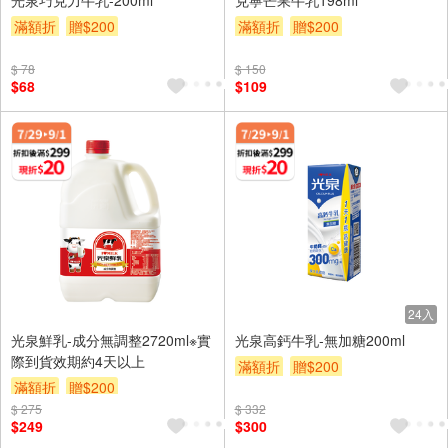
滿額折
贈$200
滿額折
贈$200
$ 78
$ 150
$68
$109
24入
光泉鮮乳-成分無調整2720ml※實
光泉高鈣牛乳-無加糖200ml
際到貨效期約4天以上
滿額折
贈$200
滿額折
贈$200
$ 275
$ 332
$249
$300