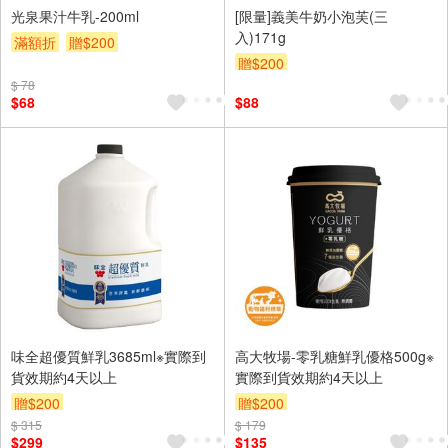
光泉果汁牛乳-200ml
[限量]義美牛奶小泡芙(三
入)171g
滿額折
贈$200
贈$200
$ 78
$68
$88
味全超優質鮮乳3685ml※實際到
高大牧場-零乳糖鮮乳優格500g※
貨效期約4天以上
實際到貨效期約4天以上
贈$200
贈$200
$ 315
$ 179
$299
$135