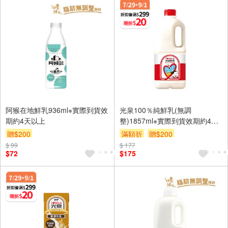
阿猴在地鮮乳936ml※實際到貨效
光泉100％純鮮乳(無調
期約4天以上
整)1857ml※實際到貨效期約4天
以上
贈$200
滿額折
贈$200
$ 99
$ 177
$72
$175