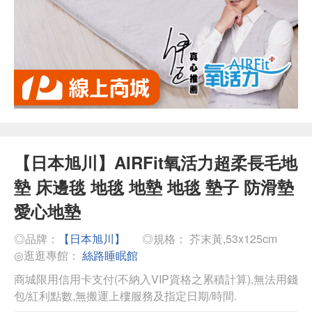
【日本旭川】AIRFit氧活力超柔長毛地
墊 床邊毯 地毯 地墊 地毯 墊子 防滑墊
愛心地墊
◎品牌：
【日本旭川】
◎規格： 芥末黃,53x125cm
◎逛逛專館：
絲路睡眠館
商城限用信用卡支付(不納入VIP資格之累積計算),無法用錢
包/紅利點數,無搬運上樓服務及指定日期/時間.