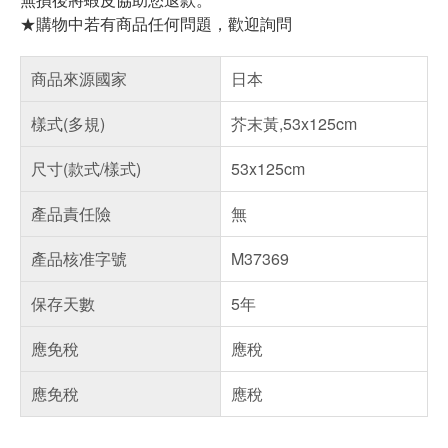
★購物中若有商品任何問題，歡迎詢問
商品來源國家
日本
樣式(多規)
芥末黃,53x125cm
尺寸(款式/樣式)
53x125cm
產品責任險
無
產品核准字號
M37369
保存天數
5年
應免稅
應稅
應免稅
應稅
偏遠地區配送