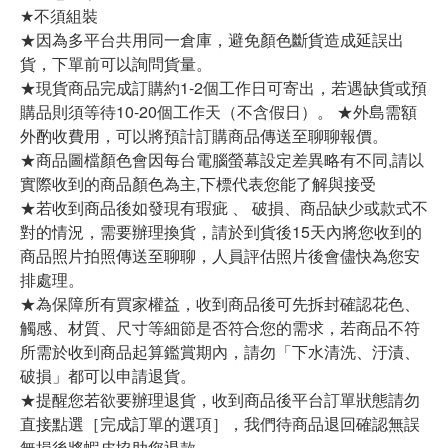
★不須組裝
★因為多平台共用同一倉庫，避免顏色斷貨造成延誤出
貨，下單前可以詢問貨量。
★現貨商品完成訂購約1-2個工作日可寄出，若遇缺貨或預
購品則須等待10-20個工作天（不含假日）。 ★外島需額
外酌收費用，可以將預計訂購商品傳送至聊聊報價。
★商品圖檔顏色會因每台電腦螢幕設定差異略有不同,請以
實際收到的商品顏色為主,下標代表您能了解與接受
★若收到商品後如發現有瑕疵 、 破損、商品缺少或款式不
對的情況，需要辦理換貨，請於到貨後15天內將您收到的
商品照片拍照傳送至聊聊，人員評估照片後會儘快為您安
排處理。
★為保障所有買家權益，收到商品後可先拆封確認花色、
觸感、材質、尺寸等細節是否符合您的需求，若商品不符
所需於收到商品起算鑑賞期內，請勿「下水清洗、汙漬、
破損」都可以申請退貨。
★提醒您若欲要辦理退貨，收到商品後平台訂單狀態請勿
直接點選［完成訂單的選項］，我們待商品退回確認無誤
無損後將蝦皮協助您退款。