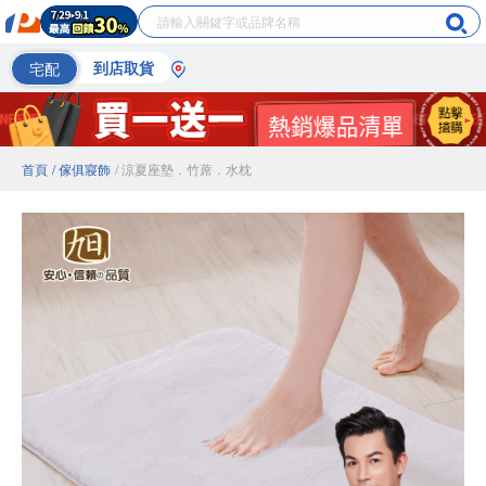
宅配
到店取貨
首頁
/ 傢俱寢飾
/ 涼夏座墊．竹蓆．水枕