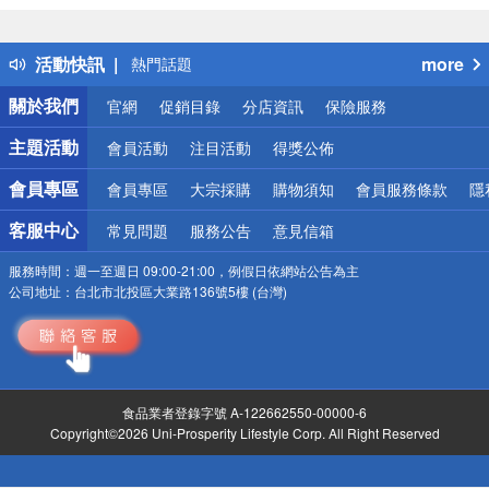
詐騙網頁！請小心！
得獎公告
活動快訊
more
熱門話題
銀行優惠
關於我們
官網
促銷目錄
分店資訊
保險服務
偏遠地區配送
詐騙網頁！請小心！
主題活動
會員活動
注目活動
得獎公佈
會員專區
會員專區
大宗採購
購物須知
會員服務條款
隱
客服中心
常見問題
服務公告
意見信箱
服務時間：
週一至週日 09:00-21:00，例假日依網站公告為主
公司地址：
台北市北投區大業路136號5樓 (台灣)
食品業者登錄字號 A-122662550-00000-6
Copyright©2026 Uni-Prosperity Lifestyle Corp. All Right Reserved