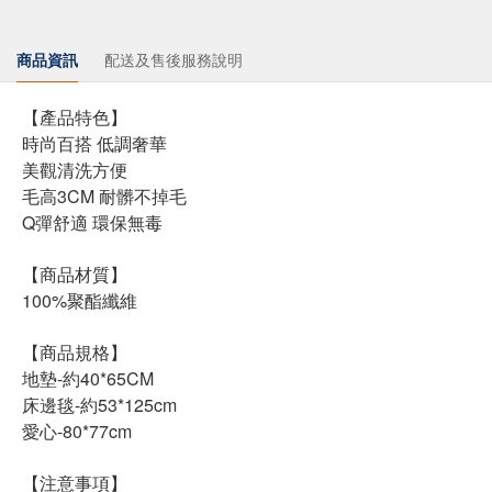
商品資訊
配送及售後服務說明
【產品特色】
時尚百搭 低調奢華
美觀清洗方便
毛高3CM 耐髒不掉毛
Q彈舒適 環保無毒
【商品材質】
100%聚酯纖維
【商品規格】
地墊-約40*65CM
床邊毯-約53*125cm
愛心-80*77cm
【注意事項】