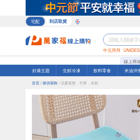
宅配
到店取貨
中元拜拜
UNIDES
巧克力
罐頭
咖啡
線上商
好康主題
生鮮冷凍
飲料零食
米油沖
首頁
/ 傢俱寢飾
/ 涼夏座墊．竹蓆．水枕