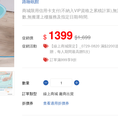
路睡眠館
商城限用信用卡支付(不納入VIP資格之累積計算),無
數,無搬運上樓服務及指定日期/時間.
1399
$
$1,699
促銷價
促銷活動
【線上商城限定】_0729-0820 滿$2200
贈，每人期間最高贈5次)
訂單滿999享9折
數量
訂單類型
線上商城 廠商出貨
折價券
查看適用折價券