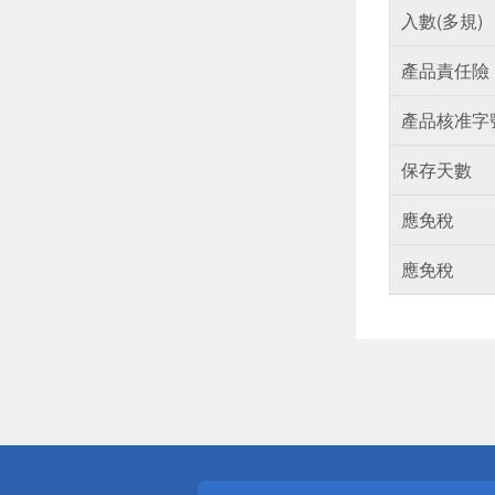
入數(多規)
產品責任險
產品核准字
保存天數
應免稅
應免稅
偏遠地區配
詐騙網頁！
得獎公告