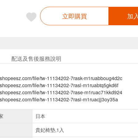
立即購買
加
配送及售後服務說明
-tw.shopeesz.com/file/tw-11134202-7rask-m1ruabboug4d2c
tw.shopeesz.com/file/tw-11134202-7rasl-m1ruabtq5gkd6f
-tw.shopeesz.com/file/tw-11134202-7rase-m1ruac71kkd924
tw.shopeesz.com/file/tw-11134202-7rasi-m1ruacjj3oy35a
家
日本
貴妃椅墊,1入