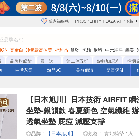
萬家福服務
PROSPERITY PLAZA APP下載
IGN
高蛋白
冷氣最高省萬
福利品
餅乾
泡麵
飲料
中元拜拜
義美
海苔
城
品牌旗艦館
買一送一
第二件五折
點數加碼送
檔期
泡
生活家電
熱門3C
美妝個清
嬰童保健
【日本旭川】日本技術 AIRFIT 
坐墊-銀韻款 春夏新色 空氣纖維 
透氣坐墊 屁痘 減壓支撐
◎品牌：
【日本旭川】
◎規格： 貴妃椅墊,1入