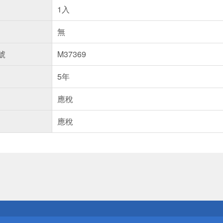
1入
無
號
M37369
5年
應稅
應稅
送
請小心！