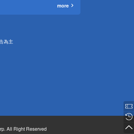
more
公告為主
rp. All Right Reserved