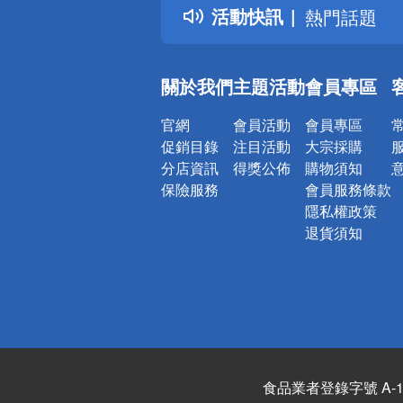
活動快訊
熱門話題
銀行優惠
偏遠地區配
關於我們
主題活動
會員專區
詐騙網頁！
官網
會員活動
會員專區
促銷目錄
注目活動
大宗採購
分店資訊
得獎公佈
購物須知
保險服務
會員服務條款
隱私權政策
退貨須知
食品業者登錄字號 A-122