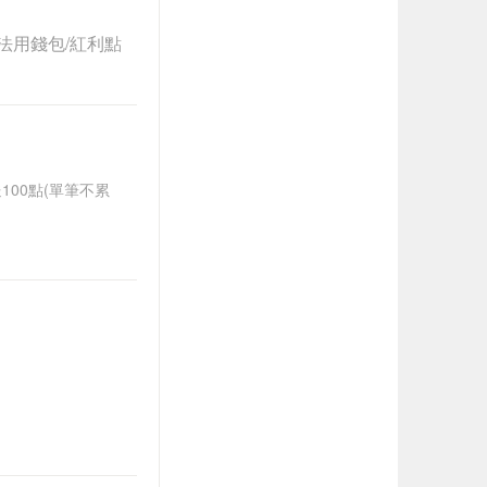
法用錢包/紅利點
送100點(單筆不累