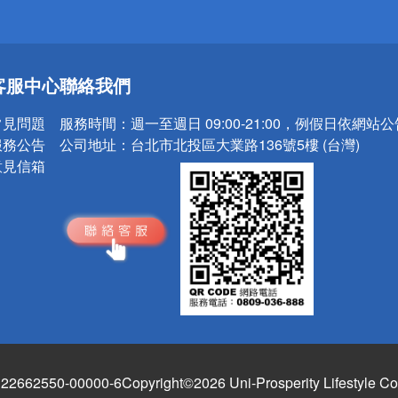
送
客服中心
聯絡我們
請小心！
常見問題
服務時間：
週一至週日 09:00-21:00，例假日依網站
服務公告
公司地址：
台北市北投區大業路136號5樓 (台灣)
意見信箱
662550-00000-6
Copyright©2026 Uni-Prosperity Lifestyle Co