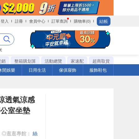
結帳
登入
註冊
會員中心
訂單查詢
購物車(0)
米
促銷
整箱購划算
活動總覽
家速配
超商取貨
休閒娛樂
日用生活
傢俱寢飾
服飾鞋包
瞬涼透氣涼感
辦公室坐墊
◎逛逛專館：
絲