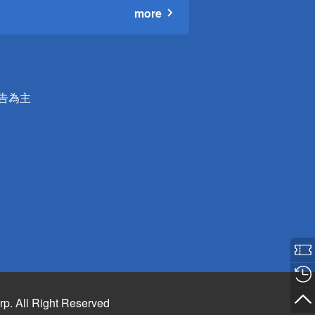
more
公告為主
rp. All Right Reserved