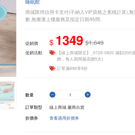
睡眠館
商城限用信用卡支付(不納入VIP資格之累積計算),無
數,無搬運上樓服務及指定日期/時間.
1349
$
$1,649
促銷價
促銷活動
【線上商城限定】_0729-0820 滿$2200
贈，每人期間最高贈5次)
訂單滿999享9折
數量
訂單類型
線上商城 廠商出貨
折價券
查看適用折價券