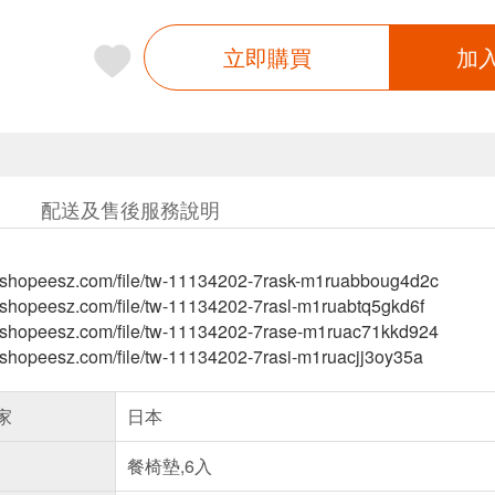
立即購買
加
配送及售後服務說明
-tw.shopeesz.com/file/tw-11134202-7rask-m1ruabboug4d2c
tw.shopeesz.com/file/tw-11134202-7rasl-m1ruabtq5gkd6f
-tw.shopeesz.com/file/tw-11134202-7rase-m1ruac71kkd924
tw.shopeesz.com/file/tw-11134202-7rasi-m1ruacjj3oy35a
家
日本
餐椅墊,6入