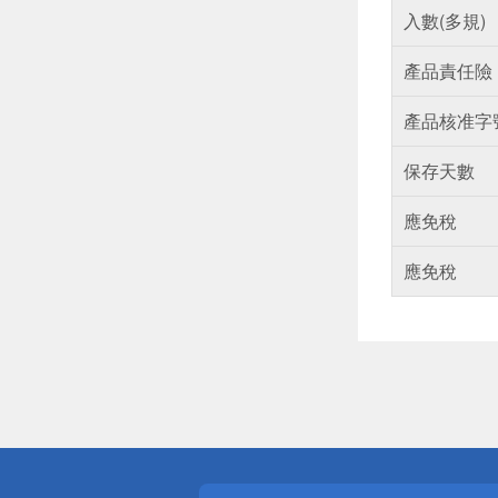
入數(多規)
產品責任險
產品核准字
保存天數
應免稅
應免稅
偏遠地區配
詐騙網頁！
得獎公告