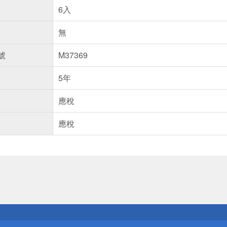
6入
無
號
M37369
5年
應稅
應稅
送
請小心！