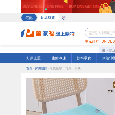
宅配
到店取貨
中元拜拜
UNIDES
海苔
巧克力
罐頭
線上商
好康主題
生鮮冷凍
飲料零食
米油沖
首頁
/ 傢俱寢飾
/ 涼夏座墊．竹蓆．水枕