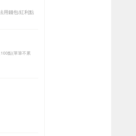
法用錢包/紅利點
送100點(單筆不累