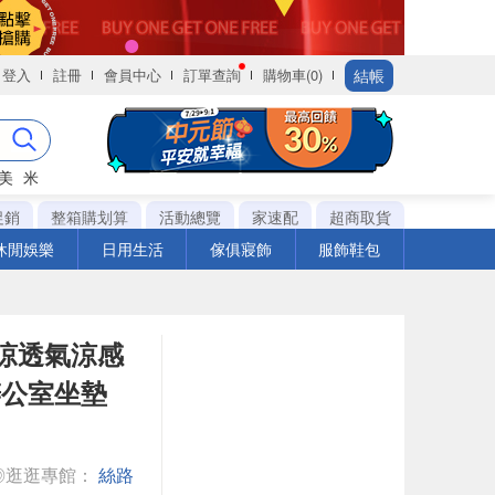
結帳
登入
註冊
會員中心
訂單查詢
購物車(0)
美
米
促銷
整箱購划算
活動總覽
家速配
超商取貨
休閒娛樂
日用生活
傢俱寢飾
服飾鞋包
瞬涼透氣涼感
辦公室坐墊
◎逛逛專館：
絲路