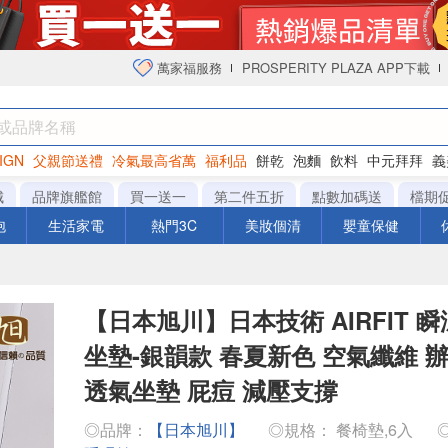
萬家福服務
PROSPERITY PLAZA APP下載
IGN
父親節送禮
冷氣最高省萬
福利品
餅乾
泡麵
飲料
中元拜拜
義
衛生紙
城
品牌旗艦館
買一送一
第二件五折
點數加碼送
檔期
泡
生活家電
熱門3C
美妝個清
嬰童保健
【日本旭川】日本技術 AIRFIT 
坐墊-銀韻款 春夏新色 空氣纖維 
透氣坐墊 屁痘 減壓支撐
◎品牌：
【日本旭川】
◎規格： 餐椅墊,6入