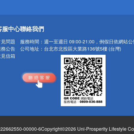
送
客服中心
聯絡我們
請小心！
常見問題
服務時間：
週一至週日 09:00-21:00，例假日依網站
服務公告
公司地址：
台北市北投區大業路136號5樓 (台灣)
意見信箱
662550-00000-6
Copyright©2026 Uni-Prosperity Lifestyle Co