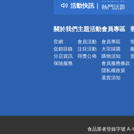
活動快訊
熱門話題
銀行優惠
偏遠地區配
關於我們
主題活動
會員專區
詐騙網頁！
官網
會員活動
會員專區
促銷目錄
注目活動
大宗採購
分店資訊
得獎公佈
購物須知
保險服務
會員服務條款
隱私權政策
退貨須知
食品業者登錄字號 A-122