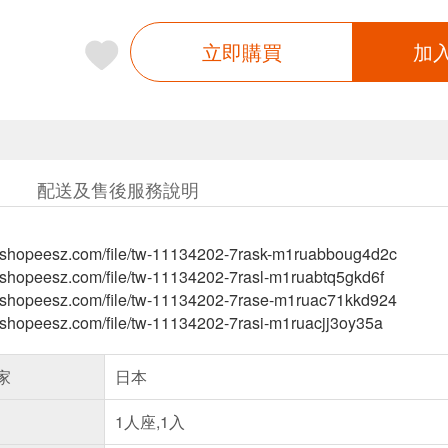
立即購買
加
配送及售後服務說明
-tw.shopeesz.com/file/tw-11134202-7rask-m1ruabboug4d2c
tw.shopeesz.com/file/tw-11134202-7rasl-m1ruabtq5gkd6f
-tw.shopeesz.com/file/tw-11134202-7rase-m1ruac71kkd924
tw.shopeesz.com/file/tw-11134202-7rasi-m1ruacjj3oy35a
家
日本
1人座,1入