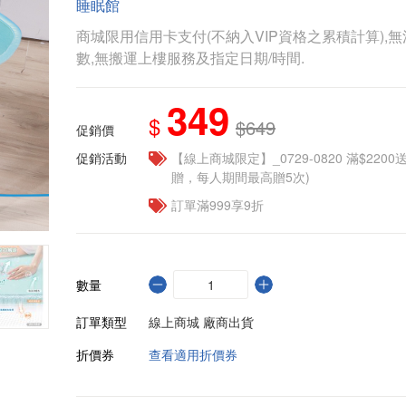
睡眠館
商城限用信用卡支付(不納入VIP資格之累積計算),無
數,無搬運上樓服務及指定日期/時間.
349
$
$649
促銷價
促銷活動
【線上商城限定】_0729-0820 滿$2200
贈，每人期間最高贈5次)
訂單滿999享9折
數量
訂單類型
線上商城 廠商出貨
折價券
查看適用折價券