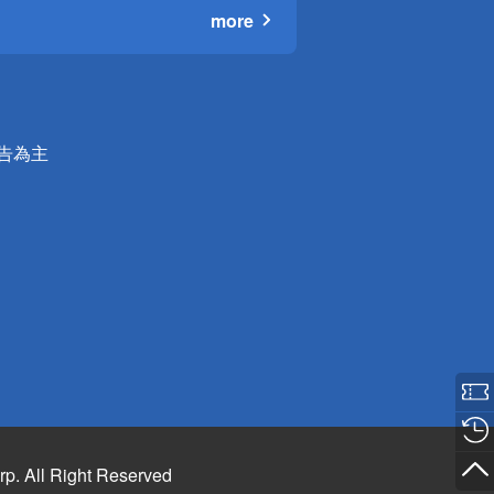
more
公告為主
rp. All Right Reserved