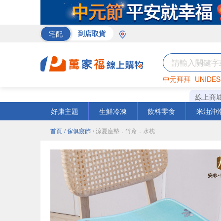
宅配
到店取貨
中元拜拜
UNIDES
巧克力
罐頭
海苔
線上商
好康主題
生鮮冷凍
飲料零食
米油沖
首頁
/ 傢俱寢飾
/ 涼夏座墊．竹蓆．水枕