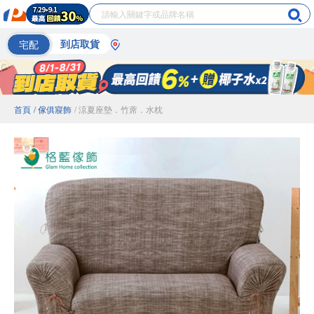
宅配
到店取貨
首頁
/ 傢俱寢飾
/ 涼夏座墊．竹蓆．水枕