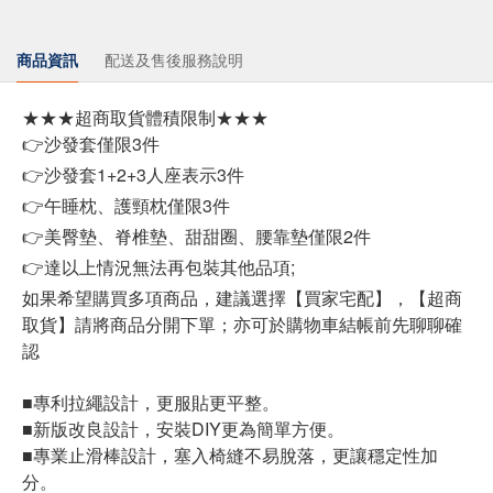
商品資訊
配送及售後服務說明
★★★超商取貨體積限制★★★
👉沙發套僅限3件
👉沙發套1+2+3人座表示3件
👉午睡枕、護頸枕僅限3件
👉美臀墊、脊椎墊、甜甜圈、腰靠墊僅限2件
👉達以上情況無法再包裝其他品項;
如果希望購買多項商品，建議選擇【買家宅配】，【超商
取貨】請將商品分開下單；亦可於購物車結帳前先聊聊確
認
■專利拉繩設計，更服貼更平整。
■新版改良設計，安裝DIY更為簡單方便。
■專業止滑棒設計，塞入椅縫不易脫落，更讓穩定性加
分。