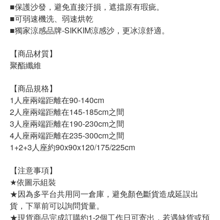
■保護沙發，避免直接汙損，遮擋原有瑕疵。
■可弱速機洗、弱速烘乾
■獨家涼感品牌-SIKKIM涼感沙，更冰涼舒適。
【商品材質】
聚酯纖維
【商品規格】
1人座兩端距離在90-140cm
2人座兩端距離在145-185cm之間
3人座兩端距離在190-230cm之間
4人座兩端距離在235-300cm之間
1+2+3人座約90x90x120/175/225cm
【注意事項】
★依圖示組裝
★因為多平台共用同一倉庫，避免顏色斷貨造成延誤出
貨，下單前可以詢問貨量。
★現貨商品完成訂購約1-2個工作日可寄出，若遇缺貨或預