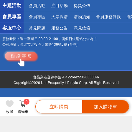
詐騙網頁！請小心！
主題活動
會員活動
注目活動
得獎公佈
會員專區
會員專區
大宗採購
購物須知
會員服務條款
隱
客服中心
常見問題
服務公告
意見信箱
服務時間：
週一至週日 09:00-21:00，例假日依網站公告為主
公司地址：
台北市北投區大業路136號5樓 (台灣)
食品業者登錄字號 A-122662550-00000-6
Copyright©2026 Uni-Prosperity Lifestyle Corp. All Right Reserved
0
立即購買
加入購物車
收藏
購物車