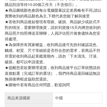
購品則須等待10-20個工作天（不含假日）。
★商品圖檔顏色會因每台電腦螢幕設定差異略有不同,請以
實際收到的商品顏色為主,下標代表您能了解與接受
★若收到商品後如發現有瑕疵、破損、商品缺少或款式不
對的情況，需要辦理換貨，請於到貨後15天內將您收到的
商品照片拍照傳送至聊聊，人員評估照片後會儘快為您安
排處理。
★為保障所有買家權益，收到商品後可先拆封確認花色、
觸感、材質、尺寸等細節是否符合您的需求，若商品不符
所需於收到商品起算鑑賞期內，請勿「下水清洗、汙漬、
破損」都可以申請退貨。
★提醒您若欲要辦理退貨，收到商品後平台訂單狀態請勿
直接點選［完成訂單的選項］，我們待商品退回確認無誤
無損後將蝦皮協助您退款。
★購物中若有商品任何問題，歡迎詢問
商品來源國家
中國