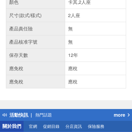
顏色
卡其,2人座
尺寸(款式/樣式)
2人座
產品責任險
無
產品核准字號
無
保存天數
12年
應免稅
應稅
應免稅
應稅
偏遠地區配送
詐騙網頁！請小心！
得獎公告
活動快訊
more
熱門話題
銀行優惠
關於我們
官網
促銷目錄
分店資訊
保險服務
偏遠地區配送