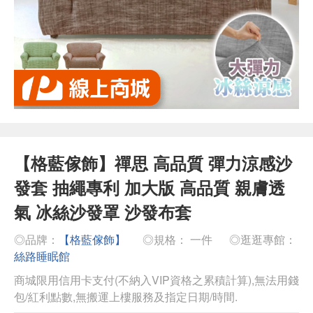
【格藍傢飾】禪思 高品質 彈力涼感沙
發套 抽繩專利 加大版 高品質 親膚透
氣 冰絲沙發罩 沙發布套
◎品牌：
【格藍傢飾】
◎規格： 一件
◎逛逛專館：
絲路睡眠館
商城限用信用卡支付(不納入VIP資格之累積計算),無法用錢
包/紅利點數,無搬運上樓服務及指定日期/時間.