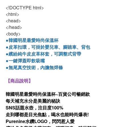
<!DOCTYPE html>
<html>
<head>
</head>
<body>
●韓國明星最愛時尚保溫杯
●皮革扣環，可掛於嬰兒車、腳踏車、背包
●
繽紛純牛皮皮革杯套
，可調整式背帶
●一鍵彈蓋即飲吸嘴
●無尾真空技術，內膽無焊條
【商品說明】
韓國明星最愛時尚保溫杯~百貨公司暢銷款
每天補充水分是美麗的秘訣
SNS話題水壺，注目度100%
走到哪都是目光焦點，喝水也能時尚爆表!
Purenine水鑽LOGO，閃閃惹人愛