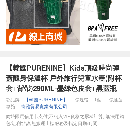
【韓國PURENINE】Kids頂級時尚彈
蓋隨身保溫杯 戶外旅行兒童水壺(附杯
套+背帶)290ML-墨綠色皮套+黑蓋瓶
◎品牌：
【韓國PURENINE】
◎規格： 1個
◎逛逛
專館：
奇雅貿易實業有限公司
商城限用信用卡支付(不納入VIP資格之累積計算),無法用錢
包/紅利點數,無搬運上樓服務及指定日期/時間.