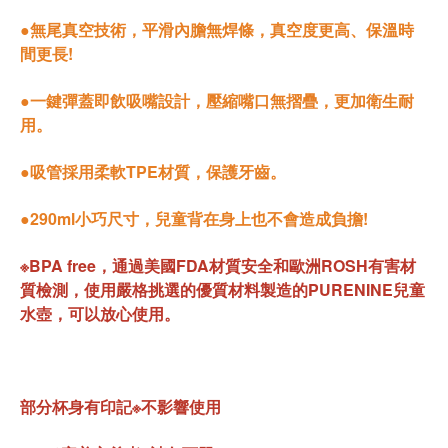
●無尾真空技術，平滑內膽無焊條，真空度更高、保溫時
間更長!
●一鍵彈蓋即飲吸嘴設計，壓縮嘴口無摺疊，更加衛生耐
用。
●吸管採用柔軟TPE材質，保護牙齒。
●290ml小巧尺寸，兒童背在身上也不會造成負擔!
※BPA free，通過美國FDA材質安全和歐洲ROSH有害材
質檢測，使用嚴格挑選的優質材料製造的PURENINE兒童
水壺，可以放心使用。
部分杯身有印記※不影響使用