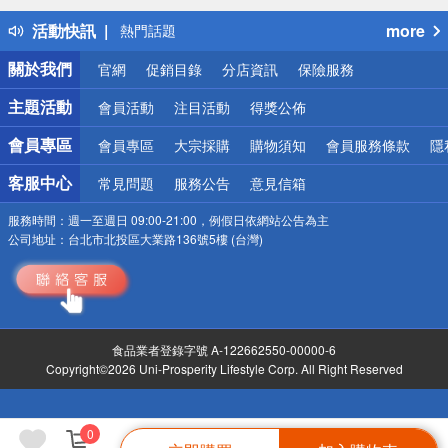
熱門話題
活動快訊
more
銀行優惠
偏遠地區配送
關於我們
官網
促銷目錄
分店資訊
保險服務
詐騙網頁！請小心！
主題活動
會員活動
注目活動
得獎公佈
會員專區
會員專區
大宗採購
購物須知
會員服務條款
隱
客服中心
常見問題
服務公告
意見信箱
服務時間：
週一至週日 09:00-21:00，例假日依網站公告為主
公司地址：
台北市北投區大業路136號5樓 (台灣)
食品業者登錄字號 A-122662550-00000-6
Copyright©2026 Uni-Prosperity Lifestyle Corp. All Right Reserved
0