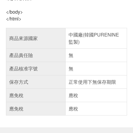
</body>
</html>
中國廠(韓國PURENINE
商品來源國家
監製)
產品責任險
無
產品核准字號
無
保存方式
正常使用下無保存期限
應免稅
應稅
應免稅
應稅
偏遠地區配送
詐騙網頁！請小心！
得獎公告