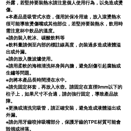
外露，若堅持要裝熱水請注意個人使用行為，以免造成燙
傷。
※本產品是吸管式水壺，僅用於保冷用途，放入滾燙熱水
很可能導致燙傷嘴或其他部位，若堅持要裝熱水，飲用時
需注意杯中飲品的溫度。
※請勿裝入乾冰、碳酸飲料等
※飲料量請倒至內部的標註線高度，勿裝過多造成液體溢
出或外漏。
※請勿放入微波爐使用。
※請用柔軟的海棉清洗杯身與內膽，避免刮傷引起腐蝕或
生鏽等問題。
※勿將本產品長時間浸在水中。
※請先固定杯套，再放入水壺。請固定在直徑9mm以下的
柱子上，如果尺寸不合適，請勿強行固定，導致產品故
障。
※更換或清洗完吸管，請正確安裝，避免造成液體溢出或
外漏。
※請勿用牙齒咬掉吸嘴部分，保護牙齒的TPE材質可能會
毀損或掉落。