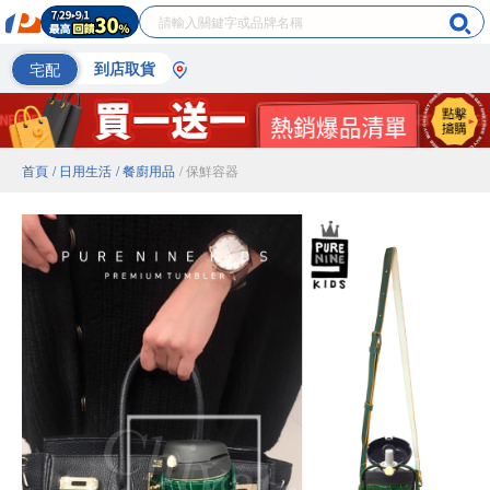
宅配
到店取貨
首頁
/ 日用生活
/ 餐廚用品
/ 保鮮容器