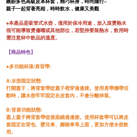
繽紛多色高級皮革杯套
，精巧杯身，時尚隨行~
親子一起背著亮相，時時飲水，健康又美觀
※本產品是吸管式水壺，僅用於保冷用途，放入滾燙熱水
很可能導致燙傷嘴或其他部位，若堅持要裝熱水，飲用時
需注意杯中飲品的溫度。
【商品特色】
●多功能杯座/肩背帶:
A:水壺固定狀態:
打開蓋子，將背套帶從蓋子裡穿過連接。使用肩帶攜帶活
動時，讓水壺牢牢固定在皮套內，不會分離掉落。
B:背座功能狀態:
蓋上蓋子將背套帶從後面繞過連接。使用杯套帶可以將皮
套固定在背包、嬰兒車、腳踏車等上面，更加方便水壺飲
用。