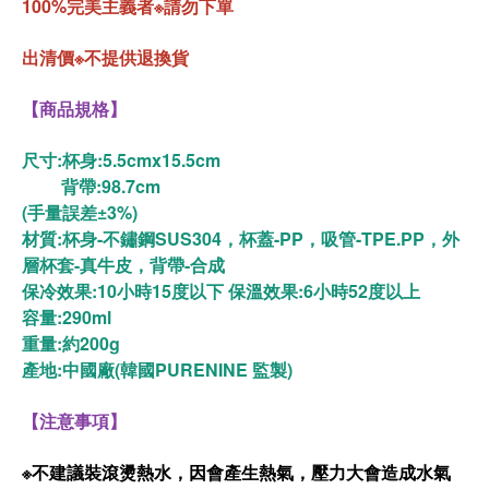
100%完美主義者※請勿下單
出清價※不提供退換貨
【商品規格】
尺寸:
杯身:5.5cmx15.5cm
背帶:98.7cm
(手量誤差±3%)
材質:杯身-不鏽鋼SUS304，杯蓋-PP，吸管-TPE.PP，
外
層杯套-真牛皮
，背帶-合成
保冷效果:10小時15度以下 保溫效果:6小時52度以上
容量:290ml
重量:約200g
產地:中國廠(韓國PURENINE 監製)
【注意事項】
※不建議裝滾燙熱水，因會產生熱氣，壓力大會造成水氣