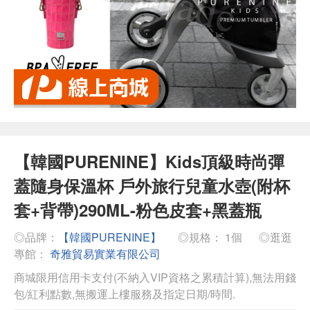
【韓國PURENINE】Kids頂級時尚彈
蓋隨身保溫杯 戶外旅行兒童水壺(附杯
套+背帶)290ML-粉色皮套+黑蓋瓶
◎品牌：
【韓國PURENINE】
◎規格： 1個
◎逛逛
專館：
奇雅貿易實業有限公司
商城限用信用卡支付(不納入VIP資格之累積計算),無法用錢
包/紅利點數,無搬運上樓服務及指定日期/時間.