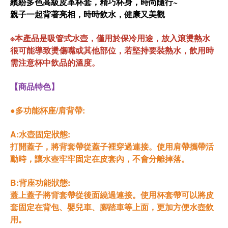
繽紛多色高級皮革杯套
，精巧杯身，時尚隨行~
親子一起背著亮相，時時飲水，健康又美觀
※本產品是吸管式水壺，僅用於保冷用途，放入滾燙熱水
很可能導致燙傷嘴或其他部位，若堅持要裝熱水，飲用時
需注意杯中飲品的溫度。
【商品特色】
●多功能杯座/肩背帶:
A:水壺固定狀態:
打開蓋子，將背套帶從蓋子裡穿過連接。使用肩帶攜帶活
動時，讓水壺牢牢固定在皮套內，不會分離掉落。
B:背座功能狀態:
蓋上蓋子將背套帶從後面繞過連接。使用杯套帶可以將皮
套固定在背包、嬰兒車、腳踏車等上面，更加方便水壺飲
用。