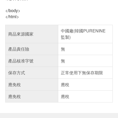
</body>
</html>
中國廠(韓國PURENINE
商品來源國家
監製)
產品責任險
無
產品核准字號
無
保存方式
正常使用下無保存期限
應免稅
應稅
應免稅
應稅
偏遠地區配送
詐騙網頁！請小心！