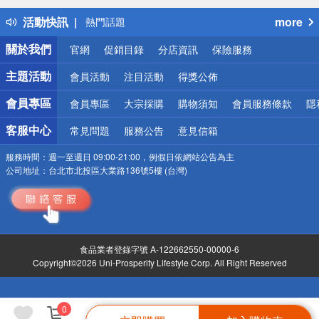
得獎公告
活動快訊
more
熱門話題
銀行優惠
關於我們
官網
促銷目錄
分店資訊
保險服務
偏遠地區配送
詐騙網頁！請小心！
主題活動
會員活動
注目活動
得獎公佈
會員專區
會員專區
大宗採購
購物須知
會員服務條款
隱
客服中心
常見問題
服務公告
意見信箱
服務時間：
週一至週日 09:00-21:00，例假日依網站公告為主
公司地址：
台北市北投區大業路136號5樓 (台灣)
食品業者登錄字號 A-122662550-00000-6
Copyright©2026 Uni-Prosperity Lifestyle Corp. All Right Reserved
0