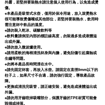
外露，若堅持要裝熱水請注意個人使用行為，以免造成燙
傷。
※本產品是吸管式水壺，僅用於保冷用途，放入滾燙熱水
很可能導致燙傷嘴或其他部位，若堅持要裝熱水，飲用時
需注意杯中飲品的溫度。
※請勿裝入乾冰、碳酸飲料等
※飲料量請倒至內部的標註線高度，勿裝過多造成液體溢
出或外漏。
※請勿放入微波爐使用。
※請用柔軟的海棉清洗杯身與內膽，避免刮傷引起腐蝕或
生鏽等問題。
※勿將本產品長時間浸在水中。
※請先固定杯套，再放入水壺。請固定在直徑9mm以下的
柱子上，如果尺寸不合適，請勿強行固定，導致產品故
障。
※更換或清洗完吸管，請正確安裝，避免造成液體溢出或
外漏。
※請勿用牙齒咬掉吸嘴部分，保護牙齒的TPE材質可能會
毀損或掉落。