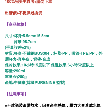
100%完美主義者※請勿下單
出清價※不提供退換貨
【商品規格】
尺寸:
杯身:5.5cmx15.5cm
背帶:98.7cm
(手量誤差±3%)
材質:杯身-不鏽鋼SUS304，杯蓋-PP，吸管-TPE.PP，
外
層杯套-真牛皮
，背帶-合成
保冷效果:10小時15度以下 保溫效果:6小時52度以上
容量:290ml
重量:約200g
產地:中國廠(韓國PURENINE 監製)
【注意事項】
※不建議裝滾燙熱水，因會產生熱氣，壓力大會造成水氣