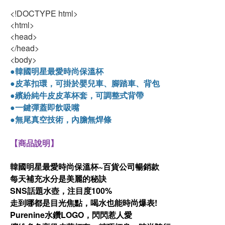
<!DOCTYPE html>
<html>
<head>
</head>
<body>
●韓國明星最愛時尚保溫杯
●皮革扣環，可掛於嬰兒車、腳踏車、背包
●
繽紛純牛皮皮革杯套
，可調整式背帶
●一鍵彈蓋即飲吸嘴
●無尾真空技術，內膽無焊條
【商品說明】
韓國明星最愛時尚保溫杯~百貨公司暢銷款
每天補充水分是美麗的秘訣
SNS話題水壺，注目度100%
走到哪都是目光焦點，喝水也能時尚爆表!
Purenine水鑽LOGO，閃閃惹人愛