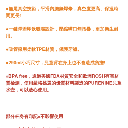
●無尾真空技術，平滑內膽無焊條，真空度更高、保溫時
間更長!
●一鍵彈蓋即飲吸嘴設計，壓縮嘴口無摺疊，更加衛生耐
用。
●吸管採用柔軟TPE材質，保護牙齒。
●290ml小巧尺寸，兒童背在身上也不會造成負擔!
※BPA free，通過美國FDA材質安全和歐洲ROSH有害材
質檢測，使用嚴格挑選的優質材料製造的PURENINE兒童
水壺，可以放心使用。
部分杯身有印記※不影響使用