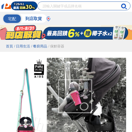
宅配
到店取貨
首頁
/ 日用生活
/ 餐廚用品
/ 保鮮容器