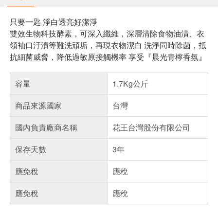
只要一匙 淨白透亮好潔淨
雙效生物科技酵素，可深入纖維，深層清除食物油漬、衣
領袖口汙漬等難洗頑垢，再現衣物潔白 洗淨同時除菌，抵
抗細菌威脅，降低過敏原接觸機率 享受『晨光青檸香氛』
容量
1.7Kg公斤
商品來源國家
台灣
國內負責廠商名稱
花王台灣股份有限公司
保存天數
3年
應免稅
應稅
應免稅
應稅
偏遠地區配送