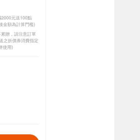
2000元送100點
扣後金額為計算門檻)
筆不累贈，請注意訂單
贈送之折價券消費指定
併使用)