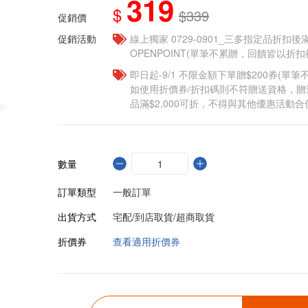
319
$
$339
促銷價
促銷活動
線上獨家 0729-0901_三多指定品折扣後滿
OPENPOINT(單筆不累贈，回饋皆以折
即日起-9/1 不限金額下單贈$200券(單
如使用折價券/折扣碼則不符贈送資格，
品滿$2,000可折，不得與其他優惠活動合
數量
訂單類型
一般訂單
出貨方式
宅配/到店取貨/超商取貨
折價券
查看適用折價券