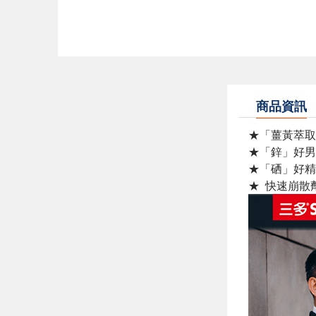
商品資訊
★「薑黃萃取
★「鋅」好男
★「硒」好精
★ 快速崩散