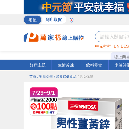
宅配
到店取貨
中元拜拜
UNIDES
巧克力
罐頭
咖啡
線上商
好康主題
生鮮冷凍
飲料零食
米油沖
首頁
/ 嬰童保健
/ 營養保健食品
/ 男女保健