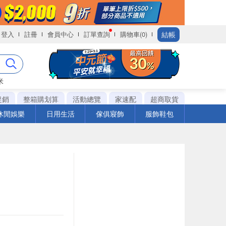
結帳
登入
註冊
會員中心
訂單查詢
購物車(0)
米
促銷
整箱購划算
活動總覽
家速配
超商取貨
休閒娛樂
日用生活
傢俱寢飾
服飾鞋包