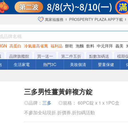
萬家福服務
PROSPERITY PLAZA APP下載
IGN
高蛋白
冷氣最高省萬
福利品
餅乾
泡麵
飲料
中元拜拜
義美
海苔
城
品牌旗艦館
買一送一
第二件五折
點數加碼送
檔期
泡
生活家電
熱門3C
美妝個清
嬰童保健
三多男性薑黃鋅複方錠
◎品牌：
三多
◎規格： 60PC錠 x 1 x 1PC盒
不參加全站現折.折價券.折扣碼活動