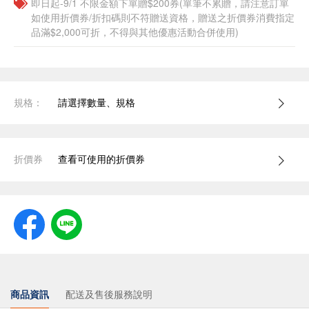
即日起-9/1 不限金額下單贈$200券(單筆不累贈，請注意訂單
如使用折價券/折扣碼則不符贈送資格，贈送之折價券消費指定
品滿$2,000可折，不得與其他優惠活動合併使用)
規格：
請選擇數量、規格
折價券
查看可使用的折價券
商品資訊
配送及售後服務說明