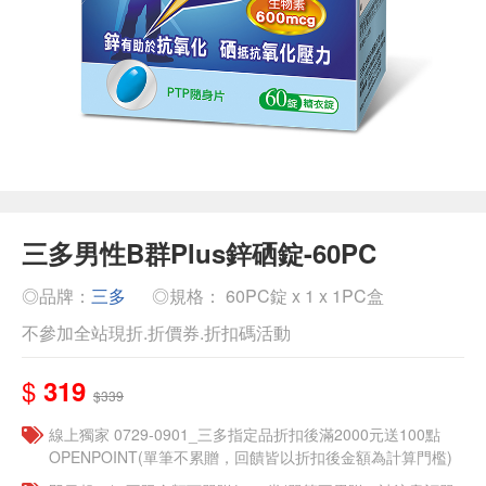
三多男性B群Plus鋅硒錠-60PC
◎品牌：
三多
◎規格： 60PC錠 x 1 x 1PC盒
不參加全站現折.折價券.折扣碼活動
$
319
$339
線上獨家 0729-0901_三多指定品折扣後滿2000元送100點
OPENPOINT(單筆不累贈，回饋皆以折扣後金額為計算門檻)