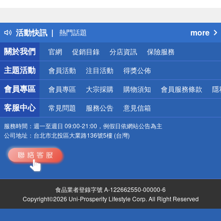
偏遠地區配送
詐騙網頁！請小心！
得獎公告
活動快訊
more
熱門話題
銀行優惠
關於我們
官網
促銷目錄
分店資訊
保險服務
偏遠地區配送
詐騙網頁！請小心！
主題活動
會員活動
注目活動
得獎公佈
會員專區
會員專區
大宗採購
購物須知
會員服務條款
隱
客服中心
常見問題
服務公告
意見信箱
服務時間：
週一至週日 09:00-21:00，例假日依網站公告為主
公司地址：
台北市北投區大業路136號5樓 (台灣)
食品業者登錄字號 A-122662550-00000-6
Copyright©2026 Uni-Prosperity Lifestyle Corp. All Right Reserved