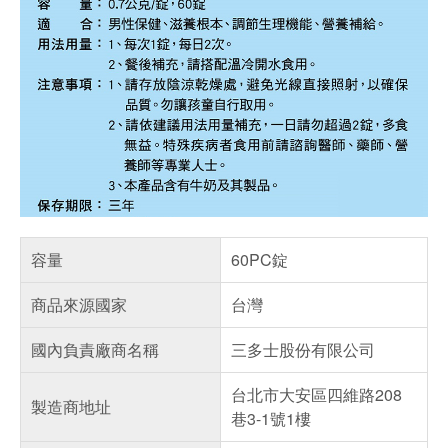
容量
60PC錠
商品來源國家
台灣
國內負責廠商名稱
三多士股份有限公司
台北市大安區四維路208
製造商地址
巷3-1號1樓