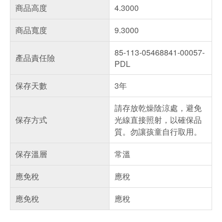
商品高度
4.3000
商品寬度
9.3000
85-113-05468841-00057-
產品責任險
PDL
保存天數
3年
請存放乾燥陰涼處，避免
保存方式
光線直接照射，以確保品
質。勿讓孩童自行取用。
保存溫層
常溫
應免稅
應稅
應免稅
應稅