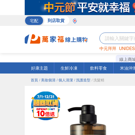
宅配
到店取貨
中元拜拜
UNIDES
巧克力
罐頭
海苔
線上商
好康主題
生鮮冷凍
飲料零食
米油沖
首頁
/ 美妝個清
/ 個人清潔
/ 洗護造型
/ 洗髮精