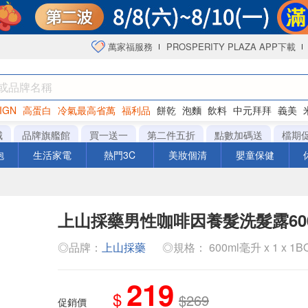
萬家福服務
PROSPERITY PLAZA APP下載
IGN
高蛋白
冷氣最高省萬
福利品
餅乾
泡麵
飲料
中元拜拜
義美
洋芋片
城
品牌旗艦館
買一送一
第二件五折
點數加碼送
檔期
泡
生活家電
熱門3C
美妝個清
嬰童保健
上山採藥男性咖啡因養髮洗髮露60
◎品牌：
上山採藥
◎規格： 600ml毫升 x 1 x 1B
219
$
$269
促銷價