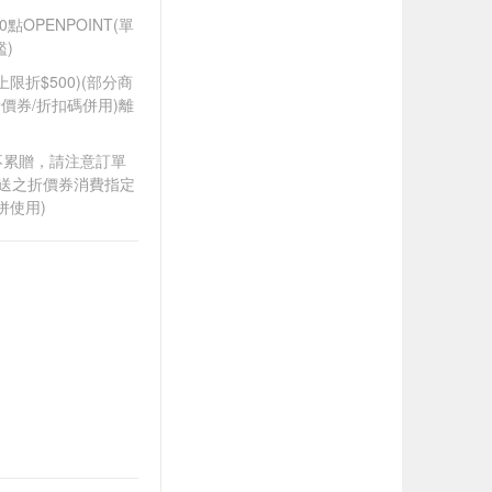
OPENPOINT(單
)
筆上限折$500)(部分商
價券/折扣碼併用)離
筆不累贈，請注意訂單
贈送之折價券消費指定
併使用)