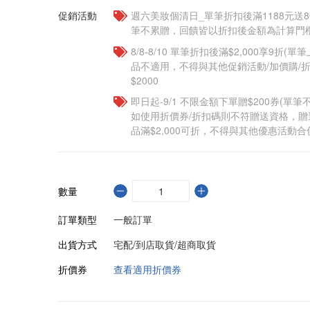
促銷活動
週六美妝個清日_單筆折扣後滿1188元送80點
筆不累贈，回饋皆以折扣後金額為計算門檻
8/8-8/10 單筆折扣後滿$2,000享9折(單
品不適用，不得與其他促銷活動/加價購/折
$2000
即日起-9/1 不限金額下單贈$200券(單
如使用折價券/折扣碼則不符贈送資格，
品滿$2,000可折，不得與其他優惠活動合
數量
訂單類型
一般訂單
出貨方式
宅配/到店取貨/超商取貨
折價券
查看適用折價券