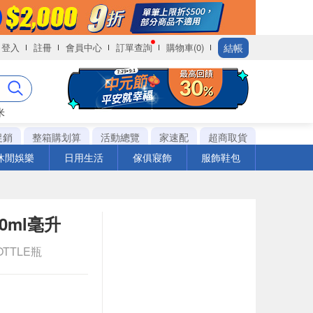
結帳
登入
註冊
會員中心
訂單查詢
購物車(0)
米
促銷
整箱購划算
活動總覽
家速配
超商取貨
休閒娛樂
日用生活
傢俱寢飾
服飾鞋包
0ml毫升
OTTLE瓶