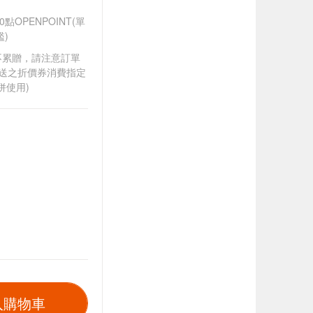
OPENPOINT(單
)
筆不累贈，請注意訂單
贈送之折價券消費指定
併使用)
入購物車