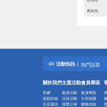
應免稅
偏遠地區配
詐騙網頁！
得獎公告
活動快訊
熱門話題
銀行優惠
偏遠地區配
關於我們
主題活動
會員專區
詐騙網頁！
官網
會員活動
會員專區
促銷目錄
注目活動
大宗採購
分店資訊
得獎公佈
購物須知