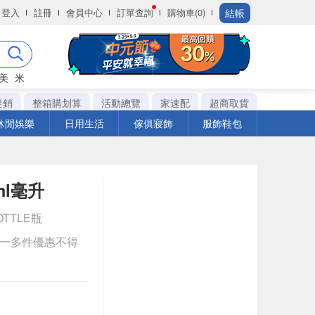
結帳
登入
註冊
會員中心
訂單查詢
購物車(0)
美
米
促銷
整箱購划算
活動總覽
家速配
超商取貨
休閒娛樂
日用生活
傢俱寢飾
服飾鞋包
l毫升
OTTLE瓶
送一多件優惠不得