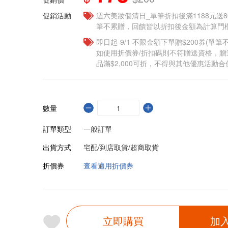
促銷活動
週六美妝個清日_單筆折扣後滿1188元送80點
筆不累贈，回饋皆以折扣後金額為計算門檻
即日起-9/1 不限金額下單贈$200券(單
如使用折價券/折扣碼則不符贈送資格，
品滿$2,000可折，不得與其他優惠活動合
數量
訂單類型
一般訂單
出貨方式
宅配/到店取貨/超商取貨
折價券
查看適用折價券
立即購買
加