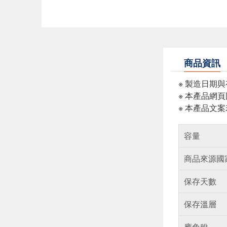
商品資訊
※ 製造日期
※ 本產品網
※ 本產品文
容量
商品來源國
保存天數
保存溫層
應免稅