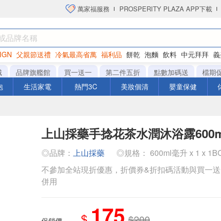
萬家福服務
PROSPERITY PLAZA APP下載
IGN
父親節送禮
冷氣最高省萬
福利品
餅乾
泡麵
飲料
中元拜拜
義
洋芋片
城
品牌旗艦館
買一送一
第二件五折
點數加碼送
檔期
泡
生活家電
熱門3C
美妝個清
嬰童保健
上山採藥手捻花茶水潤沐浴露600m
◎品牌：
上山採藥
◎規格： 600ml毫升 x 1 x 1B
不參加全站現折優惠，折價券&折扣碼活動與買一
併用
175
$
$200
促銷價