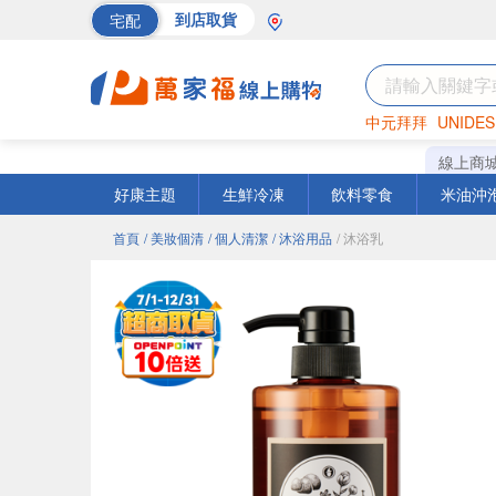
宅配
到店取貨
中元拜拜
UNIDES
巧克力
罐頭
海苔
線上商
好康主題
生鮮冷凍
飲料零食
米油沖
首頁
/ 美妝個清
/ 個人清潔
/ 沐浴用品
/ 沐浴乳