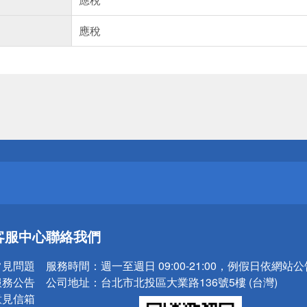
應稅
送
請小心！
送
客服中心
聯絡我們
請小心！
常見問題
服務時間：
週一至週日 09:00-21:00，例假日依網站
服務公告
公司地址：
台北市北投區大業路136號5樓 (台灣)
意見信箱