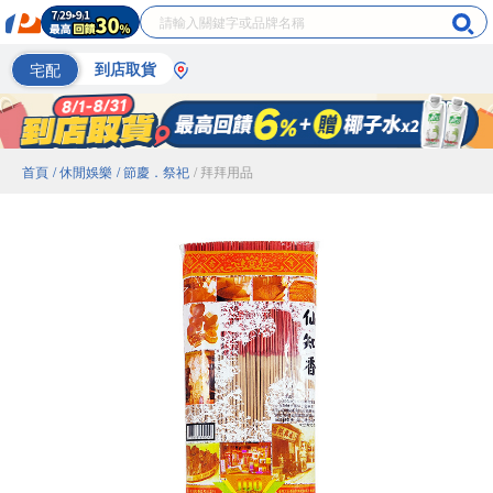
宅配
到店取貨
首頁
/ 休閒娛樂
/ 節慶．祭祀
/ 拜拜用品