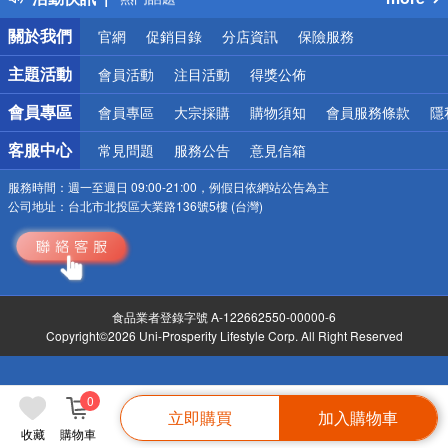
銀行優惠
關於我們
官網
促銷目錄
分店資訊
保險服務
偏遠地區配送
詐騙網頁！請小心！
主題活動
會員活動
注目活動
得獎公佈
會員專區
會員專區
大宗採購
購物須知
會員服務條款
隱
客服中心
常見問題
服務公告
意見信箱
服務時間：
週一至週日 09:00-21:00，例假日依網站公告為主
公司地址：
台北市北投區大業路136號5樓 (台灣)
食品業者登錄字號 A-122662550-00000-6
Copyright©2026 Uni-Prosperity Lifestyle Corp. All Right Reserved
0
立即購買
加入購物車
收藏
購物車