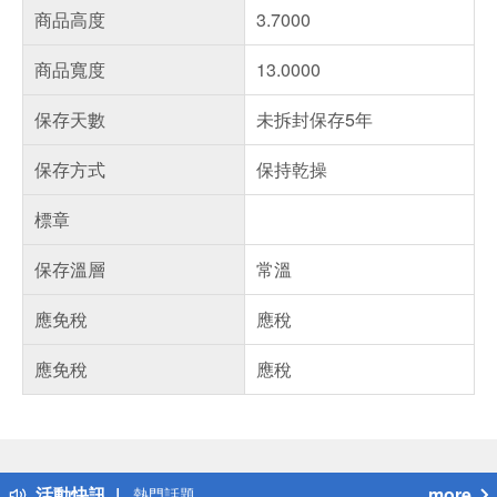
商品高度
3.7000
商品寬度
13.0000
保存天數
未拆封保存5年
保存方式
保持乾操
標章
保存溫層
常溫
應免稅
應稅
應免稅
應稅
偏遠地區配送
詐騙網頁！請小心！
得獎公告
活動快訊
more
熱門話題