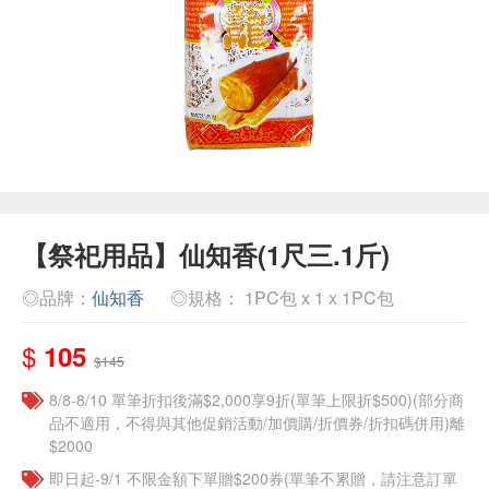
【祭祀用品】仙知香(1尺三.1斤)
◎品牌：
仙知香
◎規格： 1PC包 x 1 x 1PC包
$
105
$145
8/8-8/10 單筆折扣後滿$2,000享9折(單筆上限折$500)(部分商
品不適用，不得與其他促銷活動/加價購/折價券/折扣碼併用)離
$2000
即日起-9/1 不限金額下單贈$200券(單筆不累贈，請注意訂單