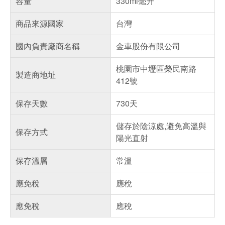
容量
330ml毫升
商品來源國家
台灣
國內負責廠商名稱
金車股份有限公司
桃園市中壢區榮民南路
製造商地址
412號
保存天數
730天
儲存於陰涼處,避免高溫與
保存方式
陽光直射
保存溫層
常溫
應免稅
應稅
應免稅
應稅