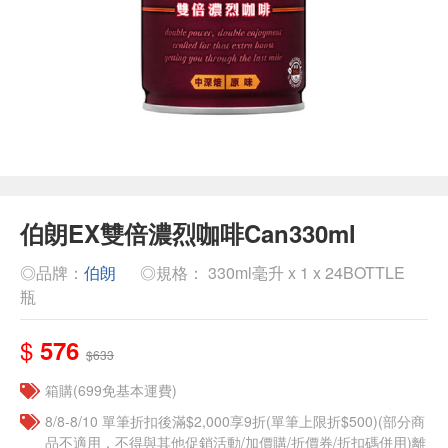
伯朗EX雙倍濃烈咖啡Can330ml
◎品牌：
伯朗
◎規格： 330ml毫升 x 1 x 24BOTTLE
瓶
$
576
$633
箱購(699免基本運費)
8/8-8/10 單筆折扣後滿$2,000享9折(單筆上限折$500)(部分商
品不適用，不得與其他促銷活動/加價購/折價券/折扣碼併用)離