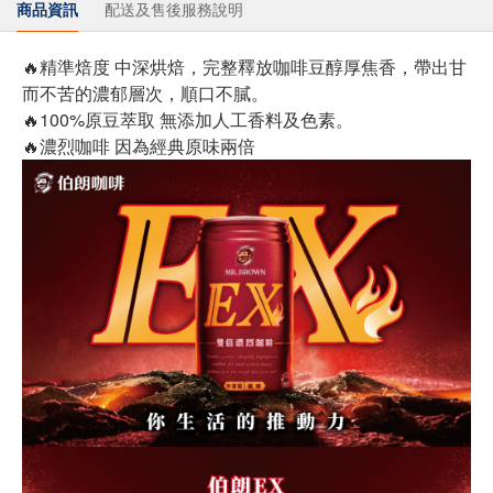
商品資訊
配送及售後服務說明
🔥精準焙度 中深烘焙，完整釋放咖啡豆醇厚焦香，帶出甘
而不苦的濃郁層次，順口不膩。
🔥100%原豆萃取 無添加人工香料及色素。
🔥濃烈咖啡 因為經典原味兩倍