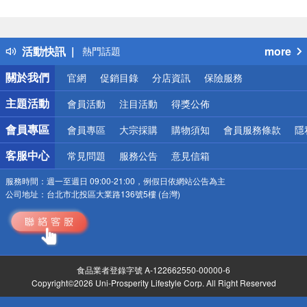
偏遠地區配送
詐騙網頁！請小心！
得獎公告
活動快訊
more
熱門話題
銀行優惠
關於我們
官網
促銷目錄
分店資訊
保險服務
偏遠地區配送
詐騙網頁！請小心！
主題活動
會員活動
注目活動
得獎公佈
會員專區
會員專區
大宗採購
購物須知
會員服務條款
隱
客服中心
常見問題
服務公告
意見信箱
服務時間：
週一至週日 09:00-21:00，例假日依網站公告為主
公司地址：
台北市北投區大業路136號5樓 (台灣)
食品業者登錄字號 A-122662550-00000-6
Copyright©2026 Uni-Prosperity Lifestyle Corp. All Right Reserved