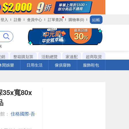
結帳
登入
註冊
會員中心
訂單查詢
購物車(0)
米
促銷
整箱購划算
活動總覽
家速配
超商取貨
休閒娛樂
日用生活
傢俱寢飾
服飾鞋包
35x寬80x
品
專館：
佳格國際-吾