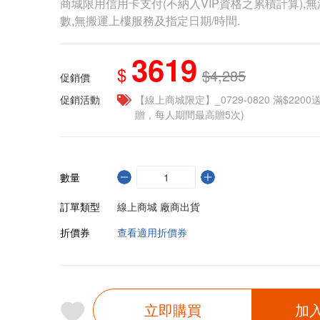
商城限用信用卡支付(不納入VIP資格之累積計算),無
數,無搬運上樓服務及指定日期/時間.
3619
$
$4,285
促銷價
促銷活動
【線上商城限定】_0729-0820 滿$2200
贈，每人期間最高贈5次)
數量
訂單類型
線上商城 廠商出貨
折價券
查看適用折價券
立即購買
加