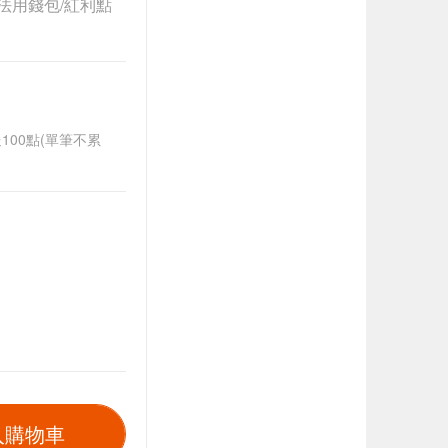
法用錢包/紅利點
送100點(單筆不累
入購物車