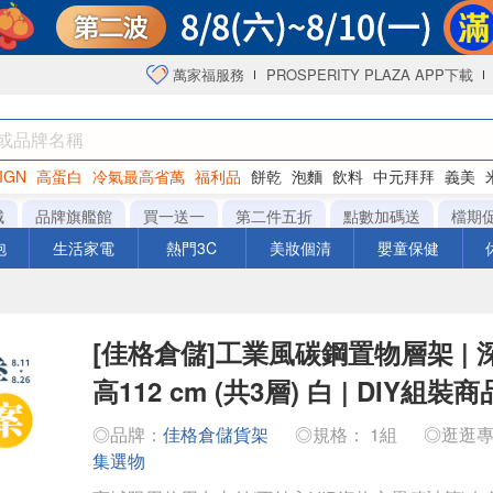
萬家福服務
PROSPERITY PLAZA APP下載
IGN
高蛋白
冷氣最高省萬
福利品
餅乾
泡麵
飲料
中元拜拜
義美
海苔
城
品牌旗艦館
買一送一
第二件五折
點數加碼送
檔期
泡
生活家電
熱門3C
美妝個清
嬰童保健
[佳格倉儲]工業風碳鋼置物層架 | 深
高112 cm (共3層) 白 | DIY組裝商
◎品牌：
佳格倉儲貨架
◎規格： 1組
◎逛逛
集選物