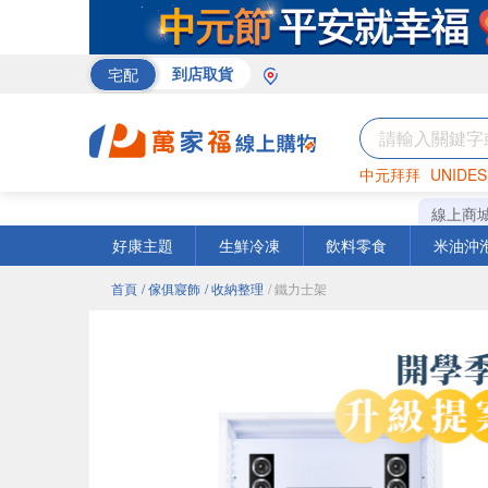
宅配
到店取貨
中元拜拜
UNIDES
巧克力
罐頭
咖啡
線上商
好康主題
生鮮冷凍
飲料零食
米油沖
首頁
/ 傢俱寢飾
/ 收納整理
/ 鐵力士架