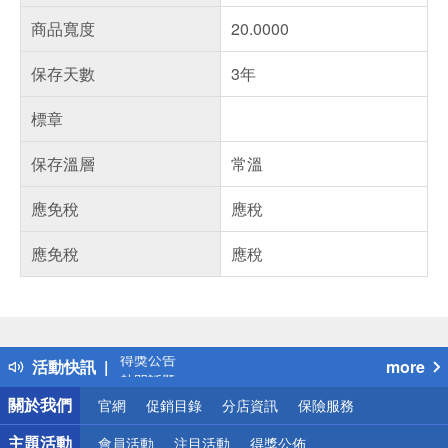
商品寬度
20.0000
保存天數
3年
標章
保存溫層
常溫
應免稅
應稅
應免稅
應稅
偏遠地區配送
詐騙網頁！請小心！
得獎公告
活動快訊
more
熱門話題
銀行優惠
關於我們
官網
促銷目錄
分店資訊
保險服務
偏遠地區配送
詐騙網頁！請小心！
主題活動
會員活動
注目活動
得獎公佈