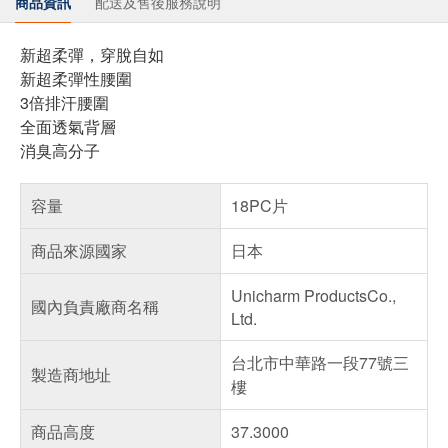
商品資訊
配送及售後服務說明
新超柔彈，穿脫自如
新超柔彈性腰圍
3倍排汗腰圍
全面透氣背層
消臭高分子
容量
18PC片
商品來源國家
日本
Unicharm ProductsCo.,
國內負責廠商名稱
Ltd.
台北市中華路一段77號三
製造商地址
樓
商品高度
37.3000