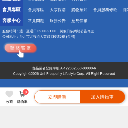
會員專區
會員專區
大宗採購
購物須知
會員服務條款
隱
客服中心
常見問題
服務公告
意見信箱
服務時間：
週一至週日 09:00-21:00，例假日依網站公告為主
公司地址：
台北市北投區大業路136號5樓 (台灣)
食品業者登錄字號 A-122662550-00000-6
Copyright©2026 Uni-Prosperity Lifestyle Corp. All Right Reserved
0
立即購買
加入購物車
收藏
購物車