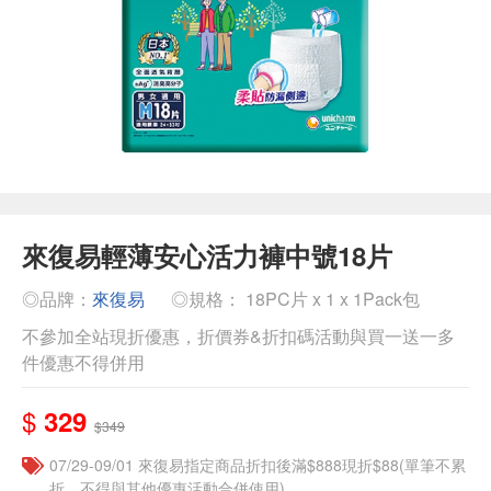
來復易輕薄安心活力褲中號18片
◎品牌：
來復易
◎規格： 18PC片 x 1 x 1Pack包
不參加全站現折優惠，折價券&折扣碼活動與買一送一多
件優惠不得併用
$
329
$349
07/29-09/01 來復易指定商品折扣後滿$888現折$88(單筆不累
折，不得與其他優惠活動合併使用)