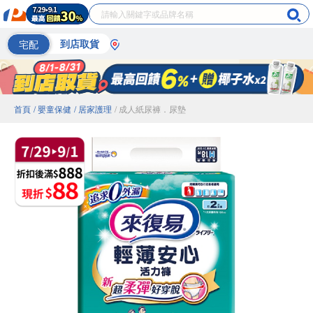
宅配
到店取貨
首頁
/ 嬰童保健
/ 居家護理
/ 成人紙尿褲．尿墊