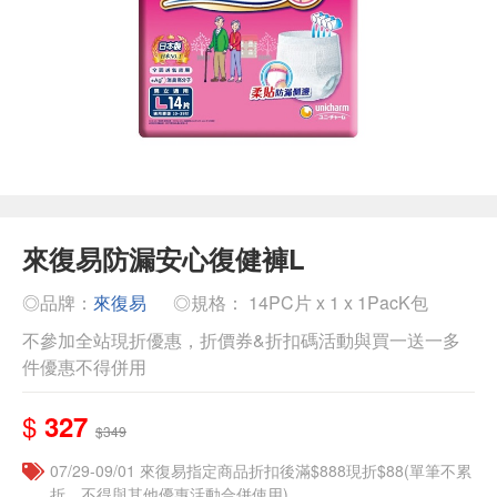
來復易防漏安心復健褲L
◎品牌：
來復易
◎規格： 14PC片 x 1 x 1PacK包
不參加全站現折優惠，折價券&折扣碼活動與買一送一多
件優惠不得併用
$
327
$349
07/29-09/01 來復易指定商品折扣後滿$888現折$88(單筆不累
折，不得與其他優惠活動合併使用)