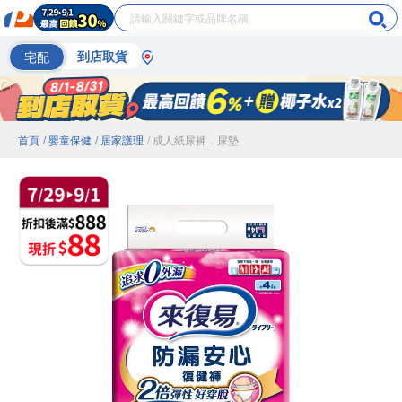
宅配
到店取貨
首頁
/ 嬰童保健
/ 居家護理
/ 成人紙尿褲．尿墊