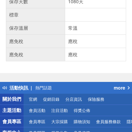
保存天數
1080天
標章
保存溫層
常溫
應免稅
應稅
應免稅
應稅
偏遠地區配送
詐騙網頁！請小心！
得獎公告
活動快訊
more
熱門話題
銀行優惠
關於我們
官網
促銷目錄
分店資訊
保險服務
偏遠地區配送
詐騙網頁！請小心！
主題活動
會員活動
注目活動
得獎公佈
會員專區
會員專區
大宗採購
購物須知
會員服務條款
隱