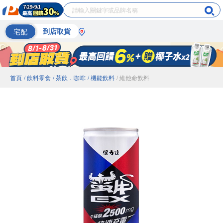
宅配
到店取貨
首頁
/ 飲料零食
/ 茶飲．咖啡
/ 機能飲料
/ 維他命飲料