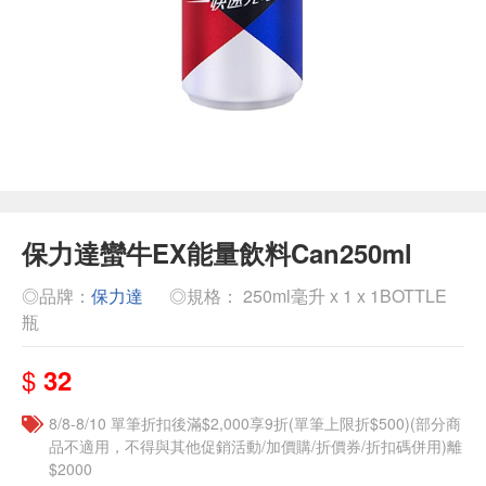
保力達蠻牛EX能量飲料Can250ml
◎品牌：
保力達
◎規格： 250ml毫升 x 1 x 1BOTTLE
瓶
$
32
8/8-8/10 單筆折扣後滿$2,000享9折(單筆上限折$500)(部分商
品不適用，不得與其他促銷活動/加價購/折價券/折扣碼併用)離
$2000