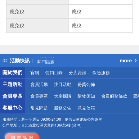
應免稅
應稅
應免稅
應稅
偏遠地區配送
詐騙網頁！請小心！
得獎公告
活動快訊
more
熱門話題
銀行優惠
關於我們
官網
促銷目錄
分店資訊
保險服務
偏遠地區配送
詐騙網頁！請小心！
主題活動
會員活動
注目活動
得獎公佈
會員專區
會員專區
大宗採購
購物須知
會員服務條款
隱
客服中心
常見問題
服務公告
意見信箱
服務時間：
週一至週日 09:00-21:00，例假日依網站公告為主
公司地址：
台北市北投區大業路136號5樓 (台灣)