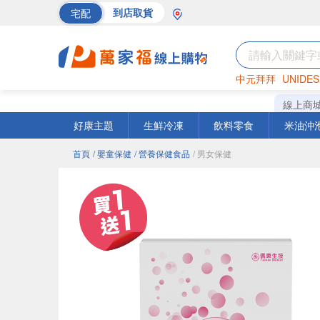
宅配
到店取貨
中元拜拜
UNIDES
海苔
巧克力
罐頭
線上商
好康主題
生鮮冷凍
飲料零食
米油沖
首頁
/ 嬰童保健
/ 營養保健食品
/ 男女保健