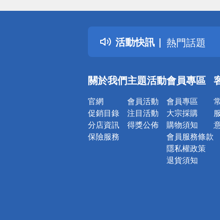
偏遠地區配
詐騙網頁！
得獎公告
活動快訊
熱門話題
銀行優惠
偏遠地區配
關於我們
主題活動
會員專區
詐騙網頁！
官網
會員活動
會員專區
促銷目錄
注目活動
大宗採購
分店資訊
得獎公佈
購物須知
保險服務
會員服務條款
隱私權政策
退貨須知