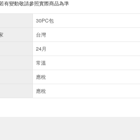
案若有變動敬請參照實際商品為準
30PC包
家
台灣
24月
常溫
應稅
應稅