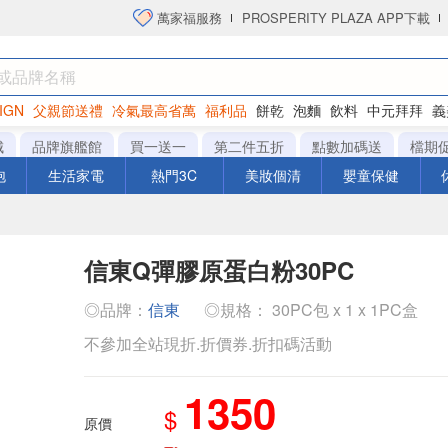
萬家福服務
PROSPERITY PLAZA APP下載
IGN
父親節送禮
冷氣最高省萬
福利品
餅乾
泡麵
飲料
中元拜拜
義
衛生紙
城
品牌旗艦館
買一送一
第二件五折
點數加碼送
檔期
泡
生活家電
熱門3C
美妝個清
嬰童保健
信東Q彈膠原蛋白粉30PC
◎品牌：
信東
◎規格： 30PC包 x 1 x 1PC盒
不參加全站現折.折價券.折扣碼活動
1350
$
原價