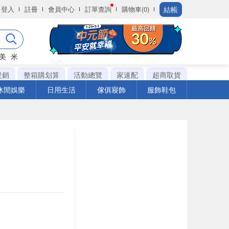
結帳
登入
註冊
會員中心
訂單查詢
購物車(0)
美
米
促銷
整箱購划算
活動總覽
家速配
超商取貨
休閒娛樂
日用生活
傢俱寢飾
服飾鞋包