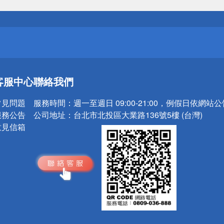
送
請小心！
送
客服中心
聯絡我們
請小心！
常見問題
服務時間：
週一至週日 09:00-21:00，例假日依網站
服務公告
公司地址：
台北市北投區大業路136號5樓 (台灣)
意見信箱