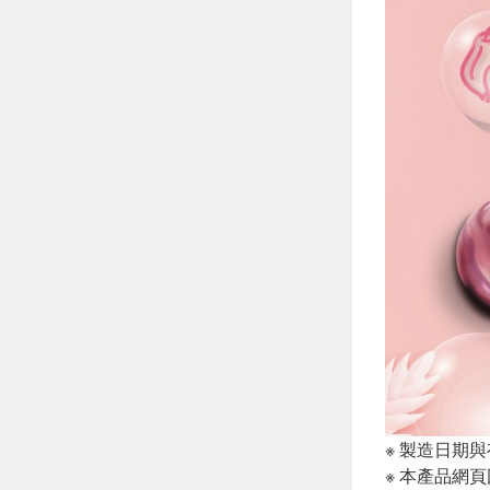
※ 製造日期
※ 本產品網