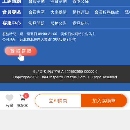
主題活動
會員活動
注目活動
得獎公佈
會員專區
會員專區
大宗採購
購物須知
會員服務條款
隱
客服中心
常見問題
服務公告
意見信箱
服務時間：
週一至週日 09:00-21:00，例假日依網站公告為主
公司地址：
台北市北投區大業路136號5樓 (台灣)
食品業者登錄字號 A-122662550-00000-6
Copyright©2026 Uni-Prosperity Lifestyle Corp. All Right Reserved
0
立即購買
加入購物車
收藏
購物車