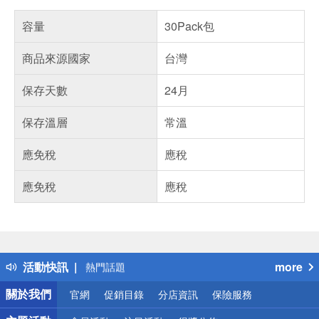
容量
30Pack包
商品來源國家
台灣
保存天數
24月
保存溫層
常溫
應免稅
應稅
應免稅
應稅
偏遠地區配送
詐騙網頁！請小心！
得獎公告
活動快訊
more
熱門話題
銀行優惠
關於我們
官網
促銷目錄
分店資訊
保險服務
偏遠地區配送
詐騙網頁！請小心！