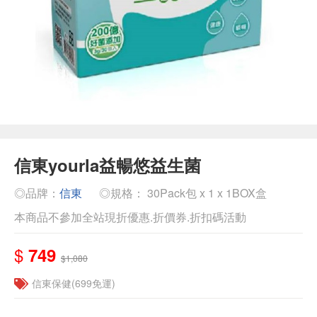
信東yourla益暢悠益生菌
◎品牌：
信東
◎規格： 30Pack包 x 1 x 1BOX盒
本商品不參加全站現折優惠.折價券.折扣碼活動
$
749
$1,080
信東保健(699免運)