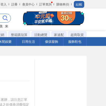
結帳
登入
註冊
會員中心
訂單查詢
購物車(0)
美
米
促銷
整箱購划算
活動總覽
家速配
超商取貨
休閒娛樂
日用生活
傢俱寢飾
服飾鞋包
筆不累贈，請注意訂單
贈送之折價券消費指定