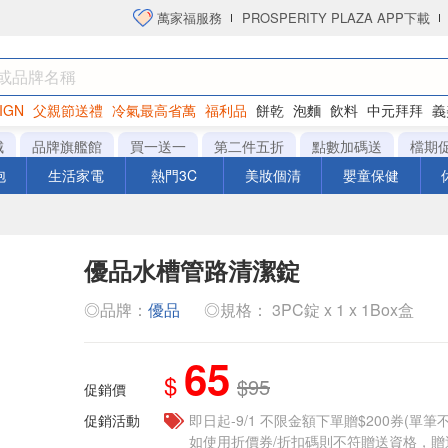
萬家福服務
PROSPERITY PLAZA APP下載
IGN
父親節送禮
冷氣最高省萬
福利品
餅乾
泡麵
飲料
中元拜拜
義
洋芋片
城
品牌旗艦館
買一送一
第二件五折
點數加碼送
檔期
泡
生活家電
熱門3C
美妝個清
嬰童保健
優品水槽管路清潔錠
◎品牌：
優品
◎規格： 3PC錠 x 1 x 1Box盒
65
$
$95
促銷價
促銷活動
即日起-9/1 不限金額下單贈$200券(單
如使用折價券/折扣碼則不符贈送資格，