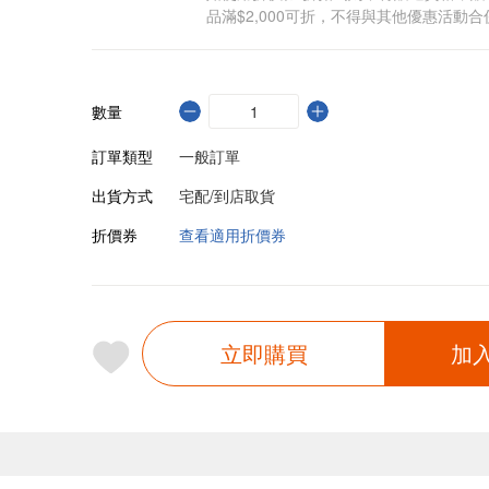
品滿$2,000可折，不得與其他優惠活動合
數量
訂單類型
一般訂單
出貨方式
宅配/到店取貨
折價券
查看適用折價券
立即購買
加