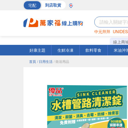
宅配
到店取貨
中元拜拜
UNIDES
巧克力
罐頭
海苔
線上商
好康主題
生鮮冷凍
飲料零食
米油沖
首頁
/ 日用生活
/ 衛浴用品