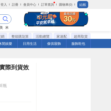
結帳
登入
註冊
會員中心
訂單查詢
購物車(0)
美
米
促銷
整箱購划算
活動總覽
家速配
超商取貨
休閒娛樂
日用生活
傢俱寢飾
服飾鞋包
※實際到貨效
LE瓶