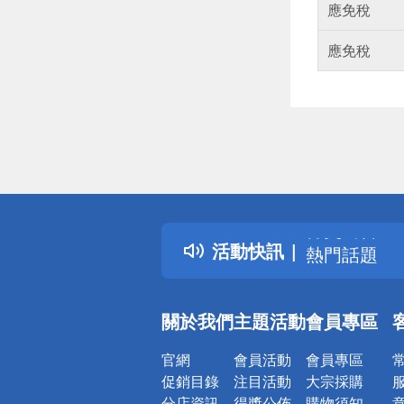
應免稅
應免稅
偏遠地區配
詐騙網頁！
得獎公告
活動快訊
熱門話題
銀行優惠
偏遠地區配
關於我們
主題活動
會員專區
詐騙網頁！
官網
會員活動
會員專區
促銷目錄
注目活動
大宗採購
分店資訊
得獎公佈
購物須知