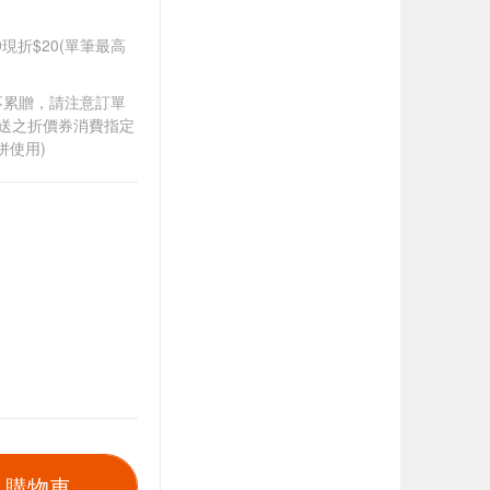
99現折$20(單筆最高
筆不累贈，請注意訂單
贈送之折價券消費指定
併使用)
入購物車