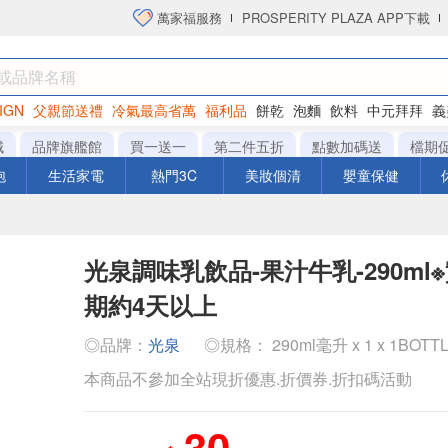
萬家福服務
PROSPERITY PLAZA APP下載
IGN
父親節送禮
冷氣最高省萬
福利品
餅乾
泡麵
飲料
中元拜拜
義
洋芋片
城
品牌旗艦館
買一送一
第二件五折
點數加碼送
檔期
泡
生活家電
熱門3C
美妝個清
嬰童保健
光泉調味乳飲品-果汁牛乳-290ml
期約4天以上
◎品牌：
光泉
◎規格： 290ml毫升 x 1 x 1BOTT
本商品不參加全站現折優惠.折價券.折扣碼活動
30