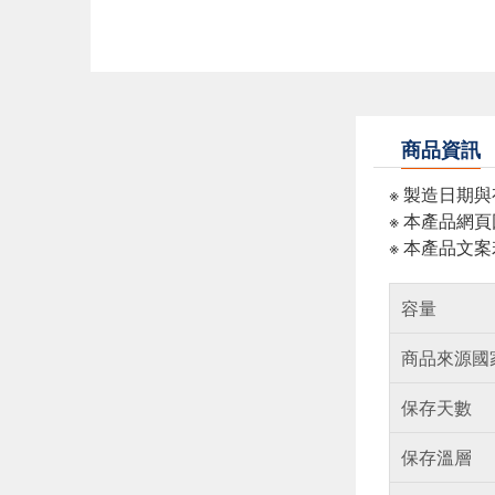
商品資訊
※ 製造日期
※ 本產品網
※ 本產品文
容量
商品來源國
保存天數
保存溫層