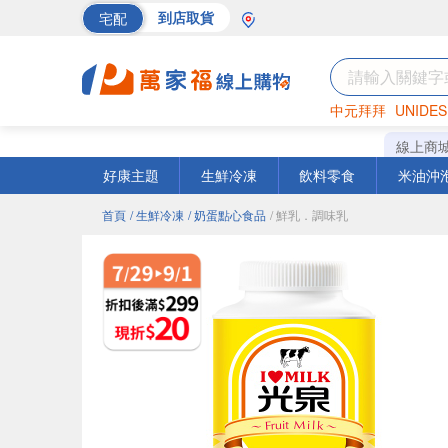
宅配
到店取貨
中元拜拜
UNIDES
巧克力
罐頭
海苔
線上商
好康主題
生鮮冷凍
飲料零食
米油沖
首頁
/ 生鮮冷凍
/ 奶蛋點心食品
/ 鮮乳．調味乳