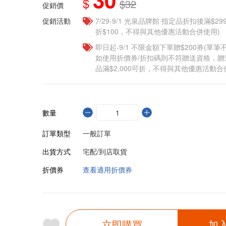
$
$32
促銷價
促銷活動
7/29-9/1 光泉品牌館 指定品折扣後滿$2
折$100，不得與其他優惠活動合併使用)
即日起-9/1 不限金額下單贈$200券(單
如使用折價券/折扣碼則不符贈送資格，
品滿$2,000可折，不得與其他優惠活動合
數量
訂單類型
一般訂單
出貨方式
宅配/到店取貨
折價券
查看適用折價券
立即購買
加