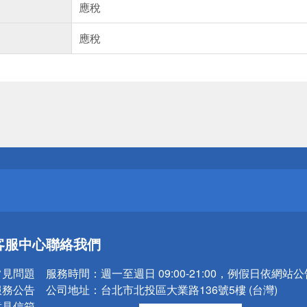
應稅
應稅
送
請小心！
送
客服中心
聯絡我們
請小心！
常見問題
服務時間：
週一至週日 09:00-21:00，例假日依網站
服務公告
公司地址：
台北市北投區大業路136號5樓 (台灣)
意見信箱