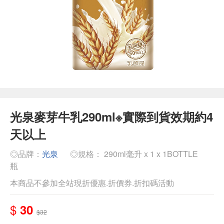
光泉麥芽牛乳290ml※實際到貨效期約4
天以上
◎品牌：
光泉
◎規格： 290ml毫升 x 1 x 1BOTTLE
瓶
本商品不參加全站現折優惠.折價券.折扣碼活動
$
30
$32