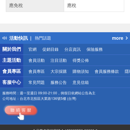
應免稅
應稅
偏遠地區配送
詐騙網頁！請小心！
得獎公告
活動快訊
more
熱門話題
銀行優惠
關於我們
官網
促銷目錄
分店資訊
保險服務
偏遠地區配送
詐騙網頁！請小心！
主題活動
會員活動
注目活動
得獎公佈
會員專區
會員專區
大宗採購
購物須知
會員服務條款
隱
客服中心
常見問題
服務公告
意見信箱
服務時間：
週一至週日 09:00-21:00，例假日依網站公告為主
公司地址：
台北市北投區大業路136號5樓 (台灣)