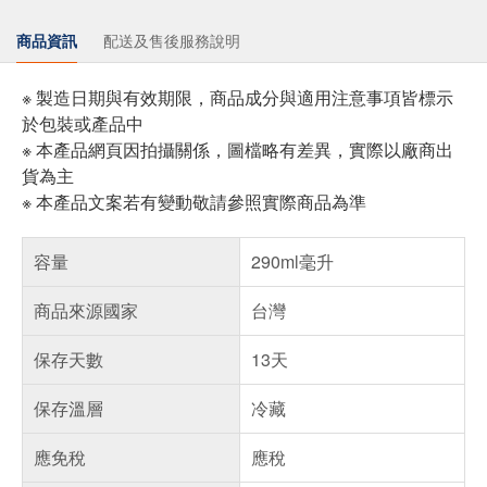
商品資訊
配送及售後服務說明
※ 製造日期與有效期限，商品成分與適用注意事項皆標示
於包裝或產品中
※ 本產品網頁因拍攝關係，圖檔略有差異，實際以廠商出
貨為主
※ 本產品文案若有變動敬請參照實際商品為準
容量
290ml毫升
商品來源國家
台灣
保存天數
13天
保存溫層
冷藏
應免稅
應稅