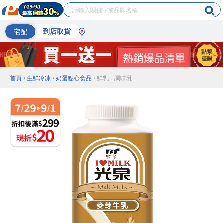
宅配
到店取貨
首頁
/ 生鮮冷凍
/ 奶蛋點心食品
/ 鮮乳．調味乳